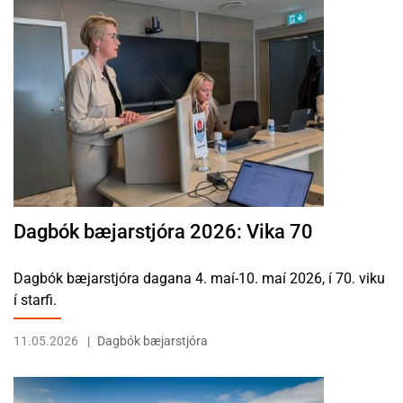
LESA FRÉTTINA DAGBÓK BÆJARSTJÓRA 2026: VIKA 70
Dagbók bæjarstjóra 2026: Vika 70
Dagbók bæjarstjóra dagana 4. maí-10. maí 2026, í 70. viku
í starfi.
11.05.2026
Dagbók bæjarstjóra
LESA FRÉTTINA ÁRSREIKNINGUR ÍSAFJARÐARBÆJAR 2025 SAMÞ