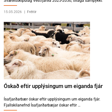
Svæðisskipulag Vestfjarða 2025-2050, tillaga samþykkt
15.05.2026
Fréttir
LESA FRÉTTINA ÓSKAÐ EFTIR UPPLÝSINGUM UM EIGANDA FJÁR
Óskað eftir upplýsingum um eiganda fjár
Ísafjarðarbær óskar eftir upplýsingum um eiganda fjár.
Fjallskilanefnd Ísafjarðarbæjar óskar eftir …