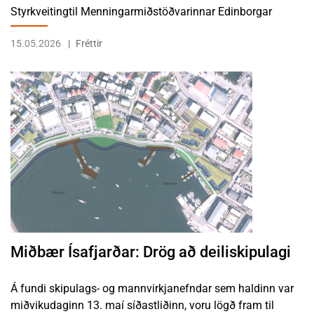
Styrkveitingtil Menningarmiðstöðvarinnar Edinborgar
15.05.2026
Fréttir
LESA FRÉTTINA MIÐBÆR ÍSAFJARÐAR: DRÖG AÐ DEILISKIPULAGI
Miðbær Ísafjarðar: Drög að deiliskipulagi
Á fundi skipulags- og mannvirkjanefndar sem haldinn var
miðvikudaginn 13. maí síðastliðinn, voru lögð fram til