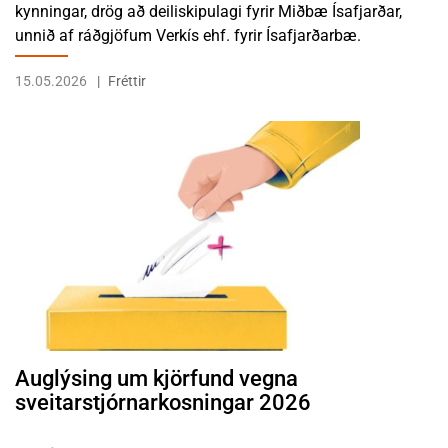
kynningar, drög að deiliskipulagi fyrir Miðbæ Ísafjarðar,
unnið af ráðgjöfum Verkís ehf. fyrir Ísafjarðarbæ.
15.05.2026
Fréttir
LESA FRÉTTINA AUGLÝSING UM KJÖRFUND VEGNA SVEITARSTJÓ
Auglýsing um kjörfund vegna
sveitarstjórnarkosningar 2026