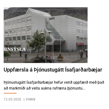
LESA FRÉTTINA UPPFÆRSLA Á ÞJÓNUSTUGÁTT ÍSAFJARÐARBÆJ
Uppfærsla á Þjónustugátt Ísafjarðarbæjar
Þjónustugátt Ísafjarðarbæjar hefur verið uppfærð með það
að markmiði að veita aukna rafræna þjónustu…
12.05.2026
Fréttir