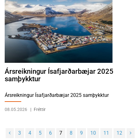
Ársreikningur Ísafjarðarbæjar 2025
samþykktur
Ársreikningur Ísafjarðarbæjar 2025 samþykktur
08.05.2026
Fréttir
3
4
5
6
7
8
9
10
11
12