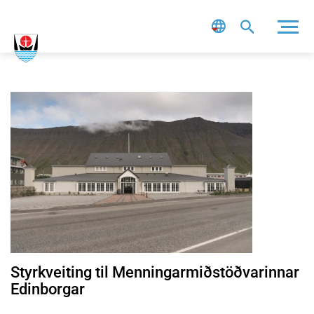
Leit
LESA FRÉTTINA STYRKVEITING TIL MENNINGARMIÐSTÖÐVARINN
Styrkveiting til Menningarmiðstöðvarinnar
Edinborgar