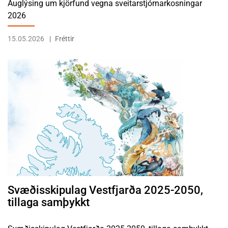
Auglýsing um kjörfund vegna sveitarstjórnarkosningar
2026
15.05.2026
Fréttir
LESA FRÉTTINA SVÆÐISSKIPULAG VESTFJARÐA 2025-2050, TILL
Svæðisskipulag Vestfjarða 2025-2050,
tillaga samþykkt