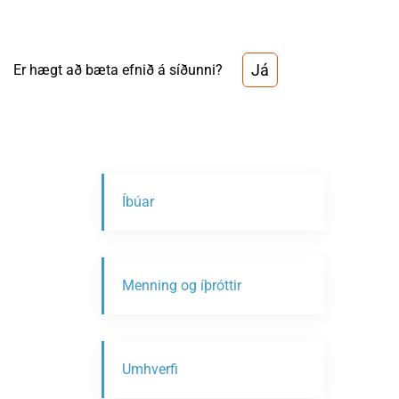
Já
Er hægt að bæta efnið á síðunni?
Íbúar
Menning og íþróttir
Umhverfi