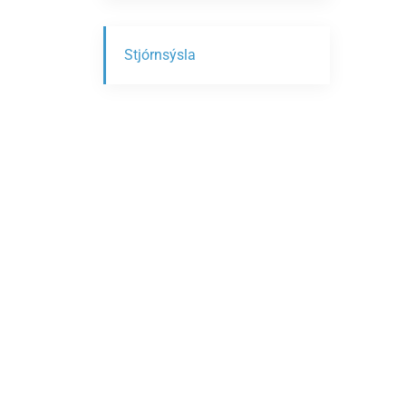
Stjórnsýsla