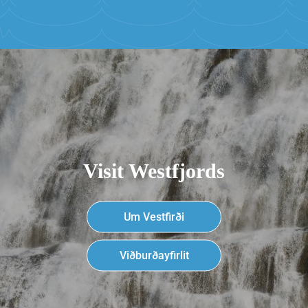
Visit Westfjords
Um Vestfirði
Viðburðayfirlit