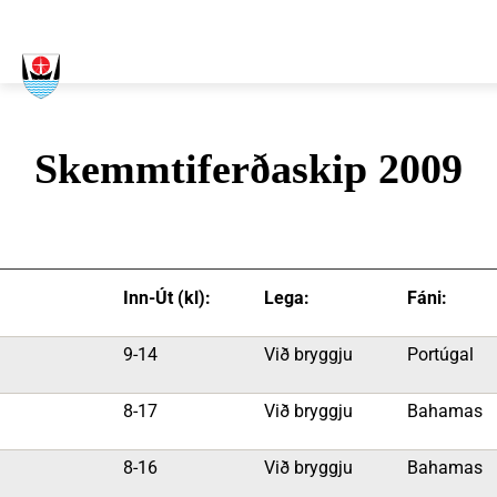
Leit
Skemmtiferðaskip 2009
Inn-Út (kl):
Lega:
Fáni:
9-14
Við bryggju
Portúgal
8-17
Við bryggju
Bahamas
8-16
Við bryggju
Bahamas