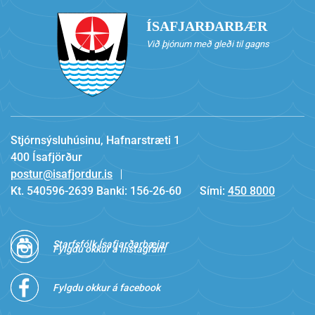
ÍSAFJARÐARBÆR
Við þjónum með gleði til gagns
Stjórnsýsluhúsinu, Hafnarstræti 1
400 Ísafjörður
postur@isafjordur.is
Kt. 540596-2639 Banki: 156-26-60
Sími:
450 8000
Starfsfólk Ísafjarðarbæjar
Fylgdu okkur á Instagram
Fylgdu okkur á facebook