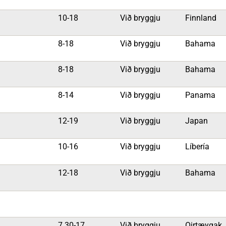
a
10-18
Við bryggju
Finnland
8-18
Við bryggju
Bahama
8-18
Við bryggju
Bahama
8-14
Við bryggju
Panama
12-19
Við bryggju
Japan
10-16
Við bryggju
Líbería
12-18
Við bryggju
Bahama
7.30-17
Við bryggju
Oirtæygak