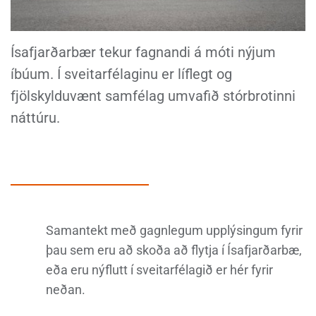
Ísafjarðarbær tekur fagnandi á móti nýjum
íbúum. Í sveitarfélaginu er líflegt og
fjölskylduvænt samfélag umvafið stórbrotinni
náttúru.
Samantekt með gagnlegum upplýsingum fyrir
þau sem eru að skoða að flytja í Ísafjarðarbæ,
eða eru nýflutt í sveitarfélagið er hér fyrir
neðan.