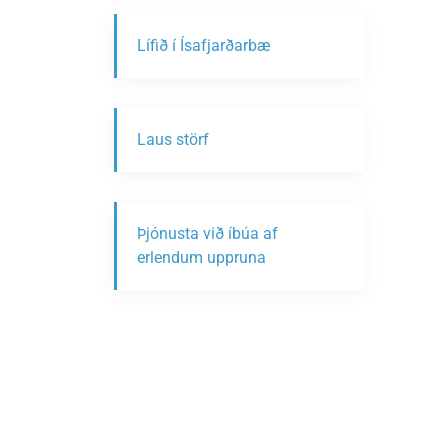
Lífið í Ísafjarðarbæ
Laus störf
Þjónusta við íbúa af
erlendum uppruna