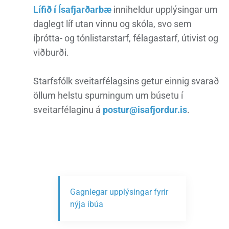
Lífið í Ísafjarðarbæ
inniheldur upplýsingar um
daglegt líf utan vinnu og skóla, svo sem
íþrótta- og tónlistarstarf, félagastarf, útivist og
viðburði.
Starfsfólk sveitarfélagsins getur einnig svarað
öllum helstu spurningum um búsetu í
sveitarfélaginu á
postur@isafjordur.is
.
Gagnlegar upplýsingar fyrir
nýja íbúa