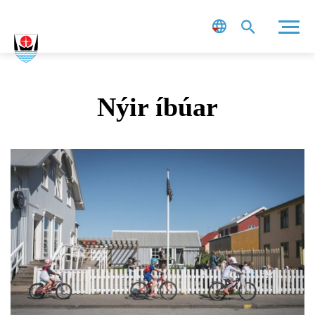
Leit
Nýir íbúar