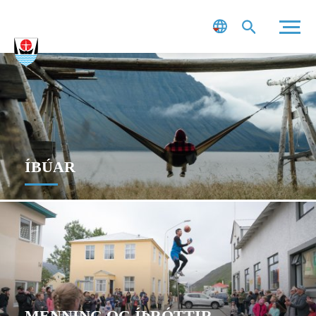
Leit
ÍBÚAR
MENNING OG ÍÞRÓTTIR