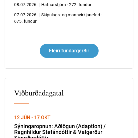
08.07.2026
|
Hafnarstjórn - 272. fundur
G
á
u
v
07.07.2026
|
Skipulags- og mannvirkjanefnd -
675. fundur
l
e
l
i
k
t
i
u
Fleiri fundargerðir
s
-
t
o
u
g
n
v
n
e
Viðburðadagatal
i
i
á
t
S
u
12 JÚN - 17 OKT
u
k
Sýningaropnun: Aðlögun (Adaption) /
ð
e
Ragnhildur Stefándóttir & Valgerður
Sigurðardóttir