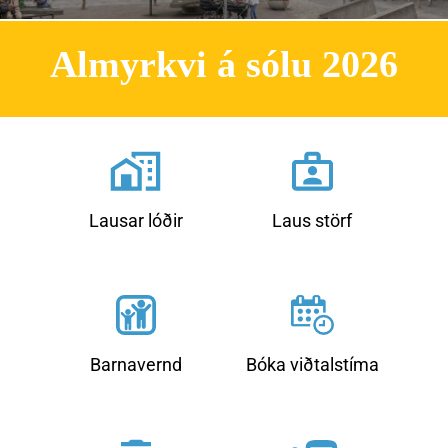
L
Almyrkvi á sólu 2026
e
s
a
m
e
i
Lausar lóðir
Laus störf
r
a
Barnavernd
Bóka viðtalstíma