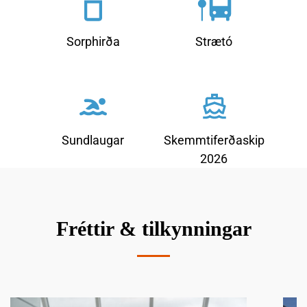
Sorphirða
Strætó
Sundlaugar
Skemmtiferðaskip
2026
Fréttir & tilkynningar
L
L