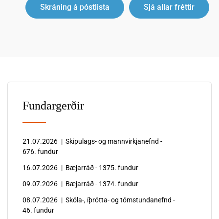
s
á
Skráning á póstlista
Sjá allar fréttir
t
f
o
r
f
a
a
m
b
k
æ
v
j
æ
Fundargerðir
a
m
r
d
s
u
21.07.2026
|
Skipulags- og mannvirkjanefnd -
t
m
676. fundur
j
v
16.07.2026
|
Bæjarráð - 1375. fundur
ó
i
09.07.2026
|
Bæjarráð - 1374. fundur
r
ð
08.07.2026
|
Skóla-, íþrótta- og tómstundanefnd -
a
f
46. fundur
á
r