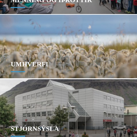
UMHVERFI
STJÓRNSÝSLA