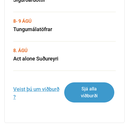
u
r
r
f
e
i
8- 9 ÁGÚ
y
á
Tungumálatöfrar
r
Þ
i
i
n
8. ÁGÚ
g
Act alone Suðureyri
e
y
r
i
Veist þú um viðburð
Sjá alla
viðburði
?