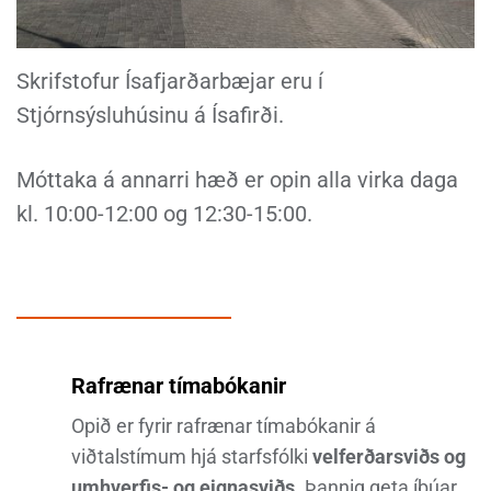
Skrifstofur Ísafjarðarbæjar eru í
Stjórnsýsluhúsinu á Ísafirði.
Móttaka á annarri hæð er opin alla virka daga
kl. 10:00-12:00 og 12:30-15:00.
Rafrænar tímabókanir
Opið er fyrir rafrænar tímabókanir á
viðtalstímum hjá starfsfólki
velferðarsviðs og
umhverfis- og eignasviðs
. Þannig geta íbúar