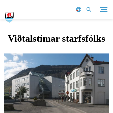
Leit
Viðtalstímar starfsfólks