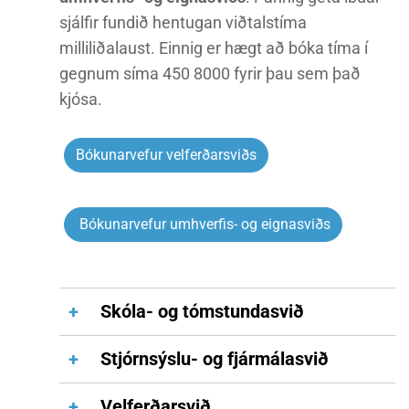
sjálfir fundið hentugan viðtalstíma
milliliðalaust. Einnig er hægt að bóka tíma í
gegnum síma 450 8000 fyrir þau sem það
kjósa.
Bókunarvefur velferðarsviðs
Bókunarvefur umhverfis- og eignasviðs
Skóla- og tómstundasvið
Skóla- og tómstundasvið
Stjórnsýslu- og fjármálasvið
Ísafjarðarbæjar er til húsa á fjórðu hæð
Bæjarskrifstofa og stjórnsýslu- og
Stjórnsýsluhússins á Ísafirði.
Velferðarsvið