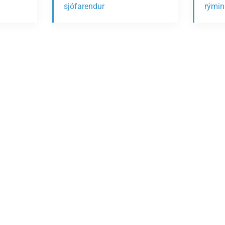
sjófarendur
rýmin