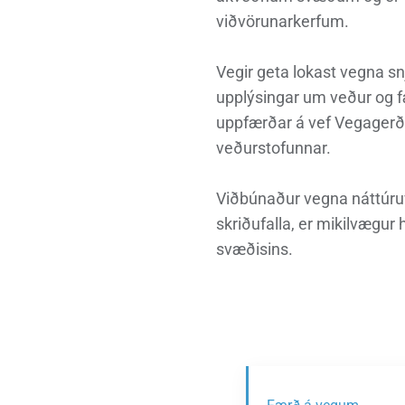
Heimili
Útivist og náttúra
Umhverfismál
Umsóknir
Nýir íbúar
Ferðamaðuri
Samgöngur
Svið og stofna
viðvörunarkerfum.
Vegir geta lokast vegna sn
upplýsingar um veður og f
uppfærðar á vef Vegagerð
Reglur og samþykktir
veðurstofunnar.
Viðbúnaður vegna náttúruv
skriðufalla, er mikilvægur
svæðisins.