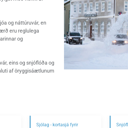
nn
nir
Viðburðir
Veður, færð og náttúruvá
Fréttir og útgáfa
jóa og náttúruvár, en
ærð eru reglulega
arinnar og
ár, eins og snjóflóða og
 hluti af öryggisáætlunum
Sjólag - kortasjá fyrir
Snjóf