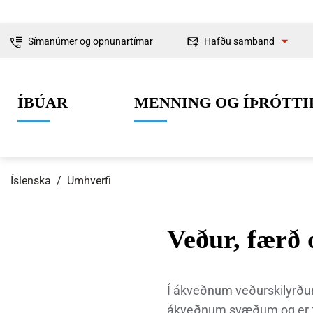
Símanúmer og opnunartímar
Hafðu samband
Fyrirspurnir
ÍBÚAR
MENNING OG ÍÞRÓTTI
Ábendingar og
kvartanir
Íslenska
/
Umhverfi
Veður, færð 
0-6 ára
Lífið í Ísafjarðarbæ
Skipulag og framkvæmdir
Um Ísafjarðarbæ
Grunnskólaal
Íþróttir
Byggingarmá
Stjórnkerfi
Í ákveðnum veðurskilyrðu
ákveðnum svæðum og er f