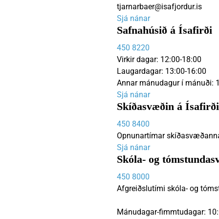
tjarnarbaer@isafjordur.is
Sjá nánar
Safnahúsið á Ísafirði
450 8220
Virkir dagar: 12:00-18:00
Laugardagar: 13:00-16:00
Annar mánudagur í mánuði: 1
Sjá nánar
Skíðasvæðin á Ísafirði
450 8400
Opnunartímar skíðasvæðanna er
Sjá nánar
Skóla- og tómstundas
450 8000
Afgreiðslutími skóla- og tóm
Mánudagar-fimmtudagar: 10: