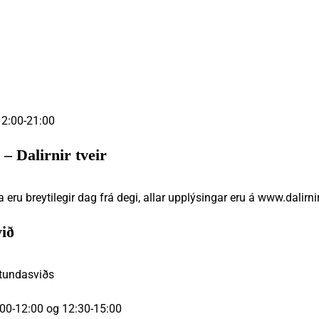
2:00-21:00
 – Dalirnir tveir
u breytilegir dag frá degi, allar upplýsingar eru á www.dalirnir
við
stundasviðs
00-12:00 og 12:30-15:00