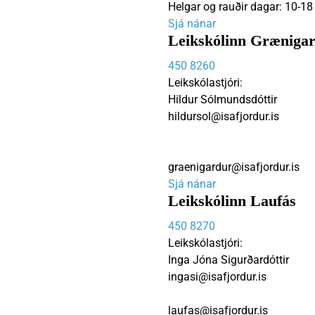
Helgar og rauðir dagar: 10-18
Sjá nánar
Leikskólinn Græniga
450 8260
Leikskólastjóri:
Hildur Sólmundsdóttir
hildursol@isafjordur.is
graenigardur@isafjordur.is
Sjá nánar
Leikskólinn Laufás
450 8270
Leikskólastjóri:
Inga Jóna Sigurðardóttir
ingasi@isafjordur.is
laufas@isafjordur.is