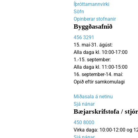
Íþróttamannvirki
Heimili
Útivist og náttúra
Umhverfismál
Umsóknir
Nýir íbúar
Ferðamaðuri
Samgöngur
Svið og stofna
Söfn
Opinberar stofnanir
Byggðasafnið
456 3291
Reglur og samþykktir
15. maí-31. ágúst:
Alla daga kl. 10:00-17:00
1.-15. september:
Alla daga kl. 11:00-15:00
16. september-14. maí:
Opið eftir samkomulagi
Miðasala á netinu
Sjá nánar
Bæjarskrifstofa / stjó
450 8000
Virka daga: 10:00-12:00 og 1
Sjá nánar