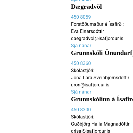
Dægradvöl
450 8059
Forstöðumaður á Ísafirði:
Eva Einarsdóttir
daegradvol@isafjordur.is
Sjá nánar
Grunnskóli Önundarf
450 8360
Skólastjóri:
Jóna Lára Sveinbjörnsdóttir
gron@isafjordur.is
Sjá nánar
Grunnskólinn á Ísafir
450 8300
Skólastjóri:
Guðbjörg Halla Magnadóttir
grisa@isafjordur.is