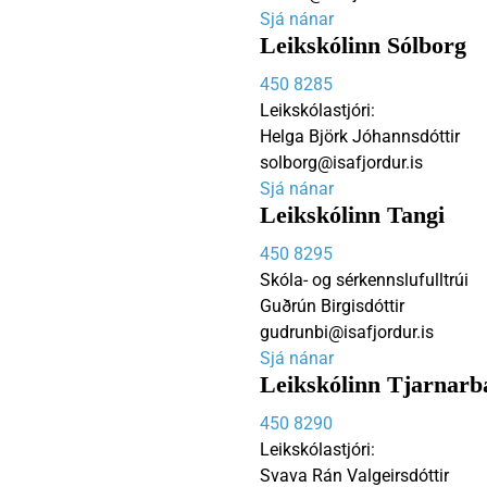
Sjá nánar
Leikskólinn Sólborg
450 8285
Leikskólastjóri:
Helga Björk Jóhannsdóttir
solborg@isafjordur.is
Sjá nánar
Leikskólinn Tangi
450 8295
Skóla- og sérkennslufulltrúi
Guðrún Birgisdóttir
gudrunbi@isafjordur.is
Sjá nánar
Leikskólinn Tjarnar
450 8290
Leikskólastjóri:
Svava Rán Valgeirsdóttir