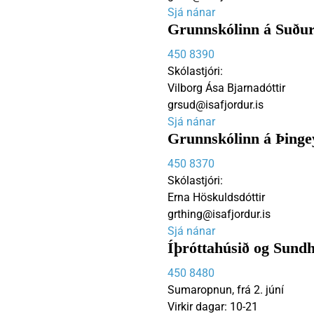
Sjá nánar
Grunnskólinn á Suður
450 8390
Skólastjóri:
Vilborg Ása Bjarnadóttir
grsud@isafjordur.is
Sjá nánar
Grunnskólinn á Þinge
450 8370
Skólastjóri:
Erna Höskuldsdóttir
grthing@isafjordur.is
Sjá nánar
Íþróttahúsið og Sundh
450 8480
Sumaropnun, frá 2. júní
Virkir dagar: 10-21