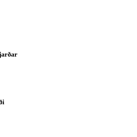
jarðar
ði