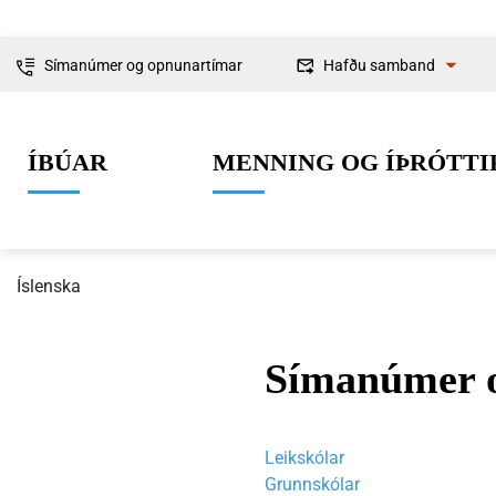
Símanúmer og opnunartímar
Hafðu samband
Fyrirspurnir
ÍBÚAR
MENNING OG ÍÞRÓTTI
Ábendingar og
kvartanir
Íslenska
Símanúmer 
0-6 ára
Lífið í Ísafjarðarbæ
Skipulag og framkvæmdir
Um Ísafjarðarbæ
Grunnskólaal
Íþróttir
Byggingarmá
Stjórnkerfi
Leikskólar
Grunnskólar