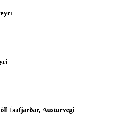
eyri
yri
öll Ísafjarðar, Austurvegi