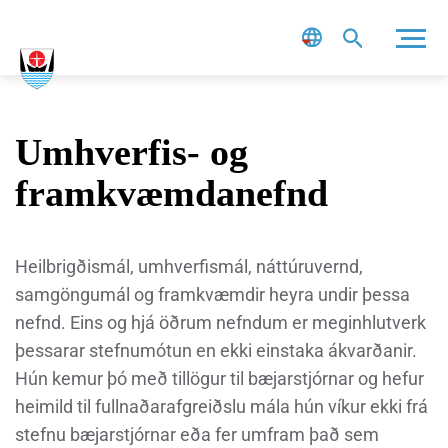
Leit
Umhverfis- og
framkvæmdanefnd
Heilbrigðismál, umhverfismál, náttúruvernd,
samgöngumál og framkvæmdir heyra undir þessa
nefnd. Eins og hjá öðrum nefndum er meginhlutverk
þessarar stefnumótun en ekki einstaka ákvarðanir.
Hún kemur þó með tillögur til bæjarstjórnar og hefur
heimild til fullnaðarafgreiðslu mála hún víkur ekki frá
stefnu bæjarstjórnar eða fer umfram það sem