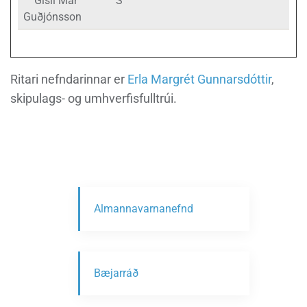
Gísli Már
S
Guðjónsson
Ritari nefndarinnar er
Erla Margrét Gunnarsdóttir
,
skipulags- og umhverfisfulltrúi.
Almannavarnanefnd
Bæjarráð