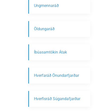
Ungmennaráð
Öldungaráð
Íbúasamtökin Átak
Hverfaráð Önundarfjarðar
Hverfisráð Súgandafjarðar