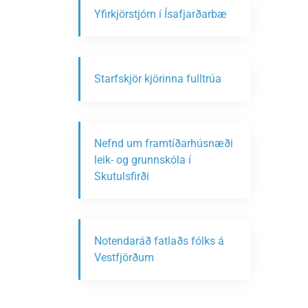
Yfirkjörstjórn í Ísafjarðarbæ
Starfskjör kjörinna fulltrúa
Nefnd um framtíðarhúsnæði
leik- og grunnskóla í
Skutulsfirði
Notendaráð fatlaðs fólks á
Vestfjörðum