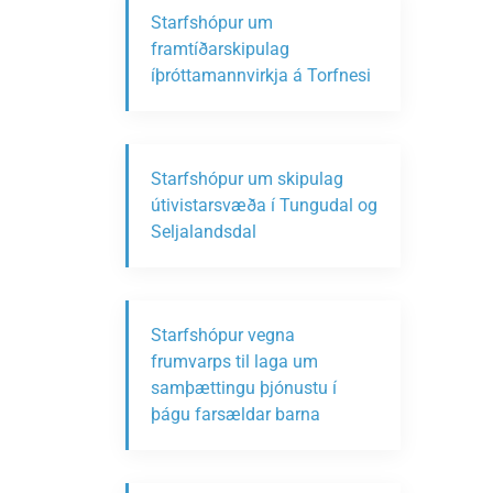
Starfshópur um
framtíðarskipulag
íþróttamannvirkja á Torfnesi
Starfshópur um skipulag
útivistarsvæða í Tungudal og
Seljalandsdal
Starfshópur vegna
frumvarps til laga um
samþættingu þjónustu í
þágu farsældar barna