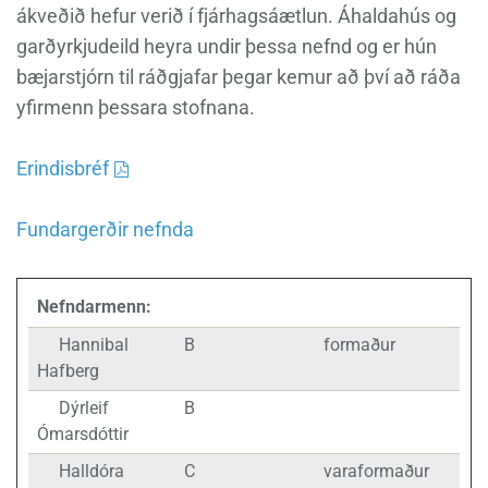
ákveðið hefur verið í fjárhagsáætlun. Áhaldahús og
garðyrkjudeild heyra undir þessa nefnd og er hún
bæjarstjórn til ráðgjafar þegar kemur að því að ráða
yfirmenn þessara stofnana.
Erindisbréf
Fundargerðir nefnda
Nefndarmenn:
Hannibal
B
formaður
Hafberg
Dýrleif
B
Ómarsdóttir
Halldóra
C
varaformaður