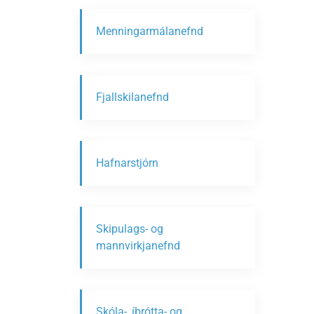
Menningarmálanefnd
Fjallskilanefnd
Hafnarstjórn
Skipulags- og
mannvirkjanefnd
Skóla-, íþrótta- og