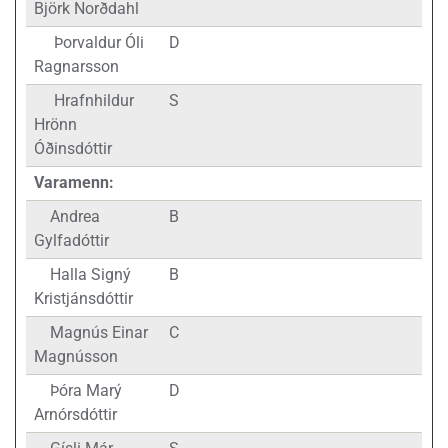
Björk Norðdahl
Þorvaldur Óli
D
Ragnarsson
Hrafnhildur
S
Hrönn
Óðinsdóttir
Varamenn:
Andrea
B
Gylfadóttir
Halla Signý
B
Kristjánsdóttir
Magnús Einar
C
Magnússon
Þóra Marý
D
Arnórsdóttir