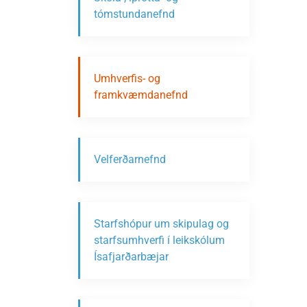
tómstundanefnd
Umhverfis- og
framkvæmdanefnd
Velferðarnefnd
Starfshópur um skipulag og
starfsumhverfi í leikskólum
Ísafjarðarbæjar