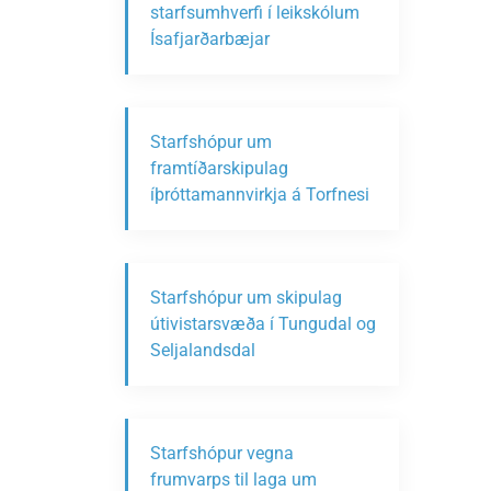
starfsumhverfi í leikskólum
Ísafjarðarbæjar
Starfshópur um
framtíðarskipulag
íþróttamannvirkja á Torfnesi
Starfshópur um skipulag
útivistarsvæða í Tungudal og
Seljalandsdal
Starfshópur vegna
frumvarps til laga um