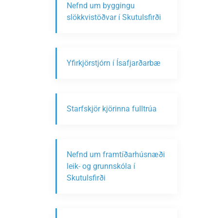
Nefnd um byggingu
slökkvistöðvar í Skutulsfirði
Yfirkjörstjórn í Ísafjarðarbæ
Starfskjör kjörinna fulltrúa
Nefnd um framtíðarhúsnæði
leik- og grunnskóla í
Skutulsfirði