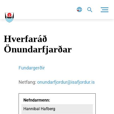
Leit
Hverfaráð
Önundarfjarðar
Fundargerðir
Netfang:
onundarfjordur@isafjordur.is
Nefndarmenn:
Hannibal Hafberg