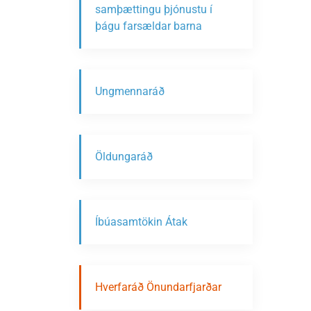
samþættingu þjónustu í
þágu farsældar barna
Ungmennaráð
Öldungaráð
Íbúasamtökin Átak
Hverfaráð Önundarfjarðar