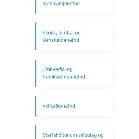
mannvirkjanefnd
Skóla-, íþrótta- og
tómstundanefnd
Umhverfis- og
framkvæmdanefnd
Velferðarnefnd
Starfshópur um skipulag og