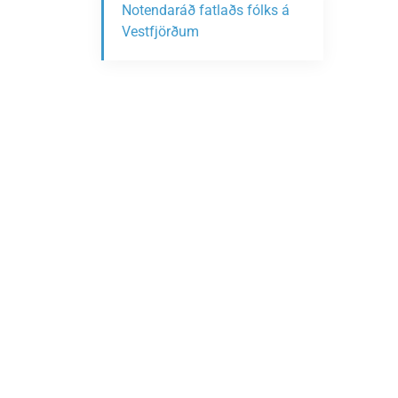
Notendaráð fatlaðs fólks á
Vestfjörðum