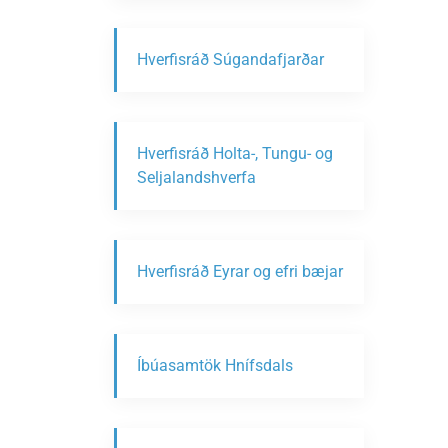
Hverfisráð Súgandafjarðar
Hverfisráð Holta-, Tungu- og
Seljalandshverfa
Hverfisráð Eyrar og efri bæjar
Íbúasamtök Hnífsdals