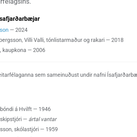
rfélagsins.
nn
nir
Viðburðir
Veður, færð og náttúruvá
Fréttir og útgáfa
safjarðarbæjar
sson
— 2024
lbergsson, Villi Valli, tónlistarmaður og rakari — 2018
, kaupkona — 2006
itarfélaganna sem sameinuðust undir nafni Ísafjarðarbæ
 bóndi á Hvilft — 1946
skipstjóri —
ártal vantar
son, skólastjóri — 1959