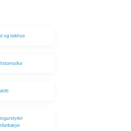
st og leikhús
listamaður
kilti
ngarstyrkir
arðarbæjar