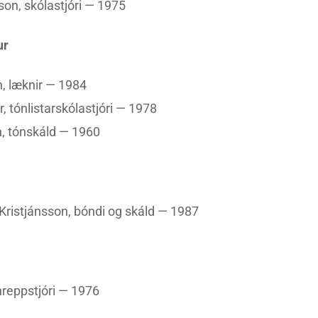
son, skólastjóri — 1975
ur
, læknir — 1984
, tónlistarskólastjóri — 1978
 tónskáld — 1960
ristjánsson, bóndi og skáld — 1987
hreppstjóri — 1976