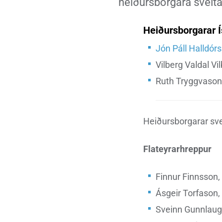
heiðursborgara sveita
Heimili
Útivist og náttúra
Umhverfismál
Umsóknir
Nýir íbúar
Ferðamaðuri
Samgöngur
Svið og stofna
Heiðursborgarar Í
Jón Páll Halldór
Vilberg Valdal Vi
Reglur og samþykktir
Ruth Tryggvason
Heiðursborgarar sve
Flateyrarhreppur
Finnur Finnsson,
Ásgeir Torfason, 
Sveinn Gunnlaugs