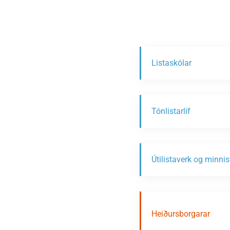
Listaskólar
Tónlistarlíf
Útilistaverk og minni
Heiðursborgarar