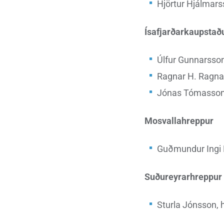
Hjörtur Hjálmars
Ísafjarðarkaupstað
Úlfur Gunnarsson
Ragnar H. Ragnar
Jónas Tómasson,
Mosvallahreppur
Guðmundur Ingi K
Suðureyrarhreppur
Sturla Jónsson, 