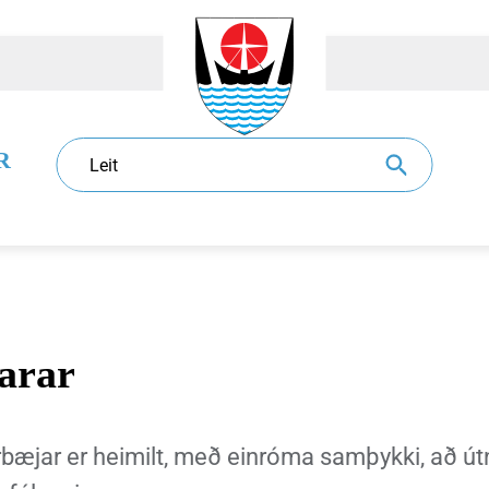
R
Leit
arar
dur
l
Eldri borgarar
Sundlaugar
Sorphirða og -förgun
Ráð og nefndir
rbæjar er heimilt, með einróma samþykki, að ú