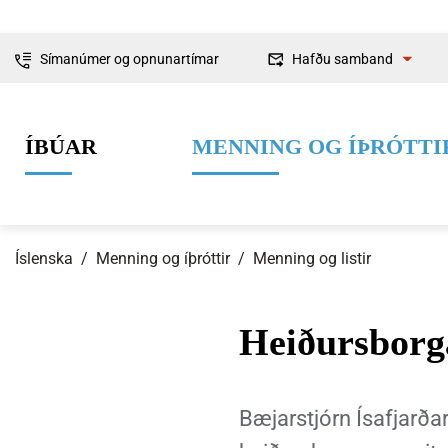
Símanúmer og opnunartímar
Hafðu samband
Fyrirspurnir
ÍBÚAR
MENNING OG ÍÞRÓTTI
Ábendingar og
kvartanir
Íslenska
/
Menning og íþróttir
/
Menning og listir
Heiðursborg
0-6 ára
Lífið í Ísafjarðarbæ
Skipulag og framkvæmdir
Um Ísafjarðarbæ
Grunnskólaal
Íþróttir
Byggingarmá
Stjórnkerfi
Bæjarstjórn Ísafjarða