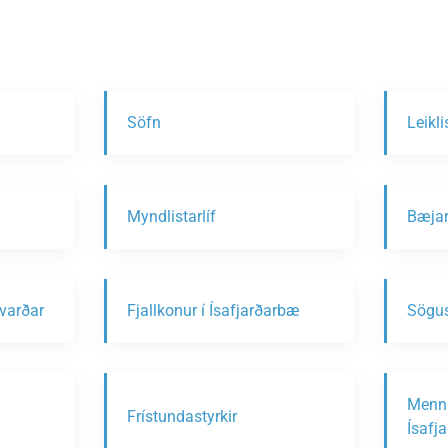
Söfn
Leikli
Myndlistarlíf
Bæjar
svarðar
Fjallkonur í Ísafjarðarbæ
Sögus
Menni
Frístundastyrkir
Ísafj