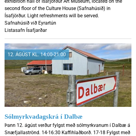
exhibition hall of Ísafjörður Art Museum, located on the
second floor of the Culture House (Safnahúsið) in
Ísafjörður. Light refreshments will be served.
Safnahúsið við Eyrartún
Listasafn Ísafjarðar
12. ÁGÚST KL. 14:00-21:00
Sólmyrkvadagskrá í Dalbæ
Þann 12. ágúst verður fylgst með sólmyrkvanum í Dalbæ á
Snæfjallaströnd. 14-16:30 Kaffihlaðborð. 17-18 Fylgst með