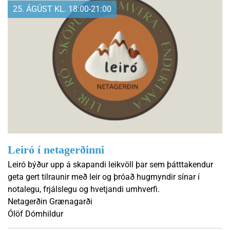
25. ÁGÚST KL. 18:00-21:00
Leiró í netagerðinni
Leiró býður upp á skapandi leikvöll þar sem þátttakendur
geta gert tilraunir með leir og þróað hugmyndir sínar í
notalegu, frjálslegu og hvetjandi umhverfi.
Netagerðin Grænagarði
Ólöf Dómhildur