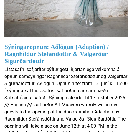
Sýningaropnun: Aðlögun (Adaption) /
Ragnhildur Stefándóttir & Valgerður
Sigurðardóttir
Listasafn Ísafjarðar býður gesti hjartanlega velkomna á
opnun samsýningar Ragnhildar Stefánsdóttur og Valgerðar
Sigurðardóttur: Aðlögun. Opnunin fer fram 12. júní kl. 16:00
í sýningarsal Listasafns Ísafjarðar á annarri hæð í
Safnahúsinu Ísafirði. Sýningin stendur til 17. október 2026.
/// English /// Ísafjörður Art Museum warmly welcomes
guests to the opening of the duo exhibition Adaption by
Ragnhildur Stefánsdóttir and Valgerður Sigurðardóttir. The
opening will take place on June 12th at 4:00 PM in the