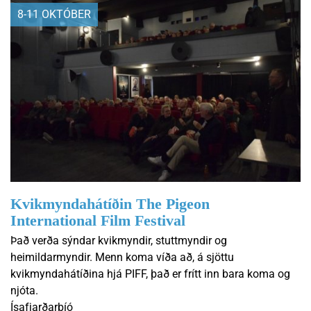
8-11 OKTÓBER
Kvikmyndahátíðin The Pigeon
International Film Festival
Það verða sýndar kvikmyndir, stuttmyndir og
heimildarmyndir. Menn koma víða að, á sjöttu
kvikmyndahátíðina hjá PIFF, það er frítt inn bara koma og
njóta.
Ísafjarðarbíó