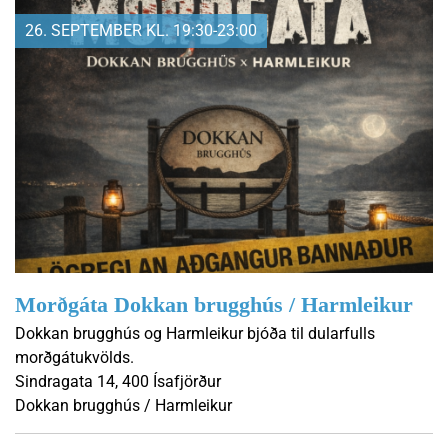
26. SEPTEMBER KL. 19:30-23:00
Morðgáta Dokkan brugghús / Harmleikur
Dokkan brugghús og Harmleikur bjóða til dularfulls
morðgátukvölds.
Sindragata 14, 400 Ísafjörður
Dokkan brugghús / Harmleikur