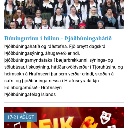
Búningurinn í bílinn - Þjóðbúningahátíð
Þjóðbúningahátíð og ráðstefna. Fjölbreytt dagskrá:
Þjóðbúningasýning, áhugaverð erindi,
þjóðbúningamyndataka í bæjarbrekkunni, sýninga- og
sölubásar, tískusýning, hátíðarkvöldverður í Tjöruhúsinu og
heimsókn á Hrafnseyri þar sem verður erindi, skoðun á
safni og þjóðbúningamessa í Hrafnseyrarkirkju.
Edinborgarhúsið - Hrafnseyri
Þjóðbúningafélag Íslands
17-21 ÁGÚST