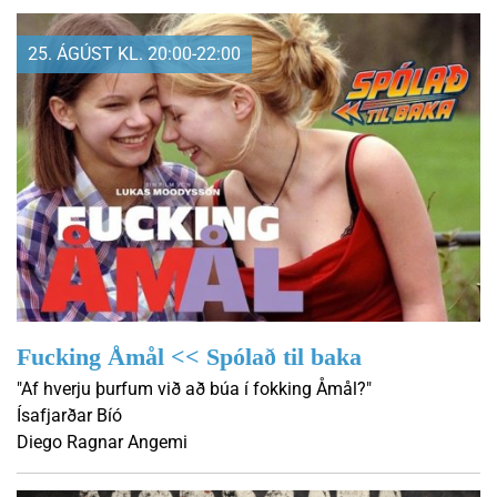
25. ÁGÚST KL. 20:00-22:00
Fucking Åmål << Spólað til baka
"Af hverju þurfum við að búa í fokking Åmål?"
Ísafjarðar Bíó
Diego Ragnar Angemi