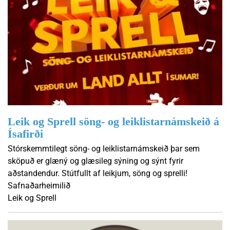
Leik og Sprell söng- og leiklistarnámskeið á
Ísafirði
Stórskemmtilegt söng- og leiklistarnámskeið þar sem
sköpuð er glæný og glæsileg sýning og sýnt fyrir
aðstandendur. Stútfullt af leikjum, söng og sprelli!
Safnaðarheimilið
Leik og Sprell