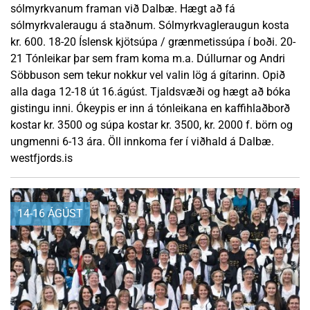
sólmyrkvanum framan við Dalbæ. Hægt að fá
sólmyrkvaleraugu á staðnum. Sólmyrkvagleraugun kosta
kr. 600. 18-20 Íslensk kjötsúpa / grænmetissúpa í boði. 20-
21 Tónleikar þar sem fram koma m.a. Dúllurnar og Andri
Söbbuson sem tekur nokkur vel valin lög á gítarinn. Opið
alla daga 12-18 út 16.ágúst. Tjaldsvæði og hægt að bóka
gistingu inni. Ókeypis er inn á tónleikana en kaffihlaðborð
kostar kr. 3500 og súpa kostar kr. 3500, kr. 2000 f. börn og
ungmenni 6-13 ára. Öll innkoma fer í viðhald á Dalbæ.
westfjords.is
14-16 ÁGÚST