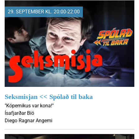
29. SEPTEMBER KL. 20:00-22:00
Seksmisjan << Spólað til baka
"Kópernikus var kona!"
Ísafjarðar Bíó
Diego Ragnar Angemi