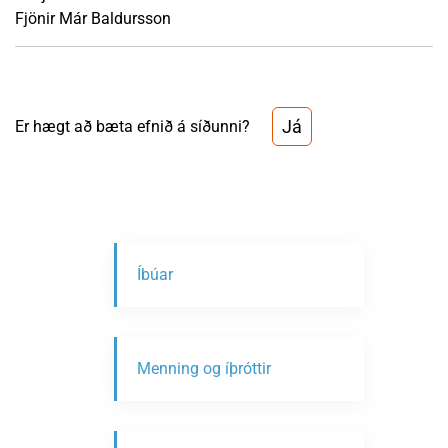
Fjönir Már Baldursson
Já
Er hægt að bæta efnið á síðunni?
Íbúar
Menning og íþróttir