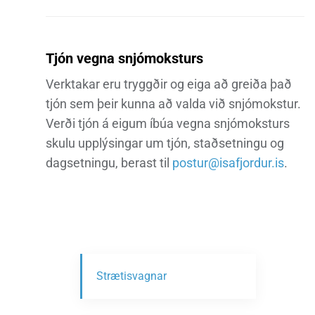
Tjón vegna snjómoksturs
Verktakar eru tryggðir og eiga að greiða það
tjón sem þeir kunna að valda við snjómokstur.
Verði tjón á eigum íbúa vegna snjómoksturs
skulu upplýsingar um tjón, staðsetningu og
dagsetningu, berast til
postur@isafjordur.is
.
Strætisvagnar