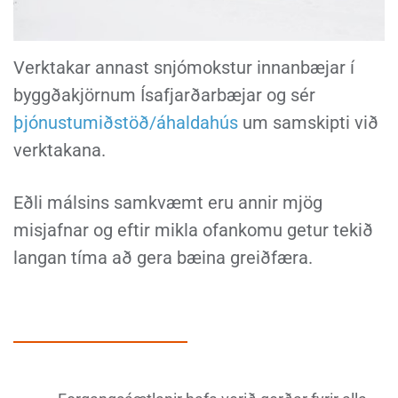
Verktakar annast snjómokstur innanbæjar í
byggðakjörnum Ísafjarðarbæjar og sér
þjónustumiðstöð/áhaldahús
um samskipti við
verktakana.
Eðli málsins samkvæmt eru annir mjög
misjafnar og eftir mikla ofankomu getur tekið
langan tíma að gera bæina greiðfæra.