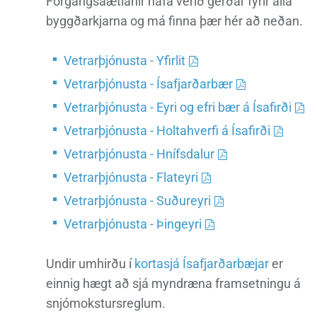
Forgangsáætlanir hafa verið gerðar fyrir alla
byggðarkjarna og má finna þær hér að neðan.
Vetrarþjónusta - Yfirlit
Vetrarþjónusta - Ísafjarðarbær
Vetrarþjónusta - Eyri og efri bær á Ísafirði
Vetrarþjónusta - Holtahverfi á Ísafirði
Vetrarþjónusta - Hnífsdalur
Vetrarþjónusta - Flateyri
Vetrarþjónusta - Suðureyri
Vetrarþjónusta - Þingeyri
Undir umhirðu í
kortasjá Ísafjarðarbæjar
er
einnig hægt að sjá myndræna framsetningu á
snjómokstursreglum.