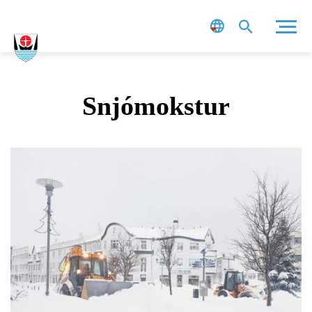
Leit
Snjómokstur