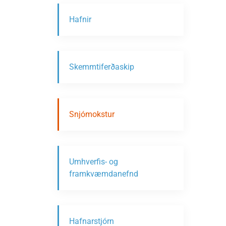
Hafnir
Skemmtiferðaskip
Snjómokstur
Umhverfis- og
framkvæmdanefnd
Hafnarstjórn