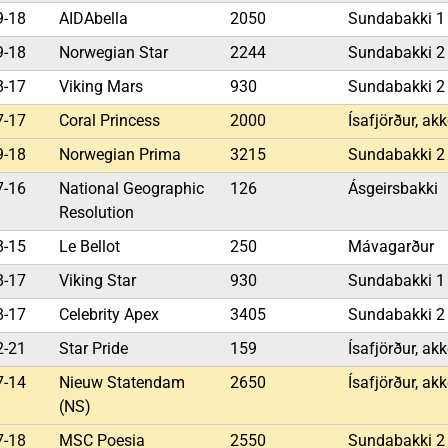
9-18
AIDAbella
2050
Sundabakki 
9-18
Norwegian Star
2244
Sundabakki 
8-17
Viking Mars
930
Sundabakki 
7-17
Coral Princess
2000
Ísafjörður, akk
9-18
Norwegian Prima
3215
Sundabakki 
7-16
National Geographic
126
Ásgeirsbakki
Resolution
8-15
Le Bellot
250
Mávagarður
8-17
Viking Star
930
Sundabakki 
8-17
Celebrity Apex
3405
Sundabakki 
2-21
Star Pride
159
Ísafjörður, akk
7-14
Nieuw Statendam
2650
Ísafjörður, akk
(NS)
7-18
MSC Poesia
2550
Sundabakki 