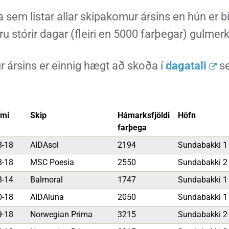
nn
nir
Viðburðir
Veður, færð og náttúruvá
Fréttir og útgáfa
la sem listar allar skipakomur ársins en hún er b
eru stórir dagar (fleiri en 5000 farþegar) gulmerkt
mur ársins er einnig hægt að skoða í
dagatali
s
ími
Skip
Hámarksfjöldi
Höfn
farþega
8-18
AIDAsol
2194
Sundabakki 
8-18
MSC Poesia
2550
Sundabakki 
8-14
Balmoral
1747
Sundabakki 
0-18
AIDAluna
2050
Sundabakki 
9-18
Norwegian Prima
3215
Sundabakki 