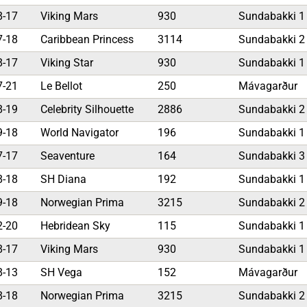
8-17
Viking Mars
930
Sundabakki 
7-18
Caribbean Princess
3114
Sundabakki 
8-17
Viking Star
930
Sundabakki 
7-21
Le Bellot
250
Mávagarður
8-19
Celebrity Silhouette
2886
Sundabakki 
9-18
World Navigator
196
Sundabakki 
7-17
Seaventure
164
Sundabakki 
8-18
SH Diana
192
Sundabakki 
9-18
Norwegian Prima
3215
Sundabakki 
2-20
Hebridean Sky
115
Sundabakki 
8-17
Viking Mars
930
Sundabakki 
8-13
SH Vega
152
Mávagarður
8-18
Norwegian Prima
3215
Sundabakki 