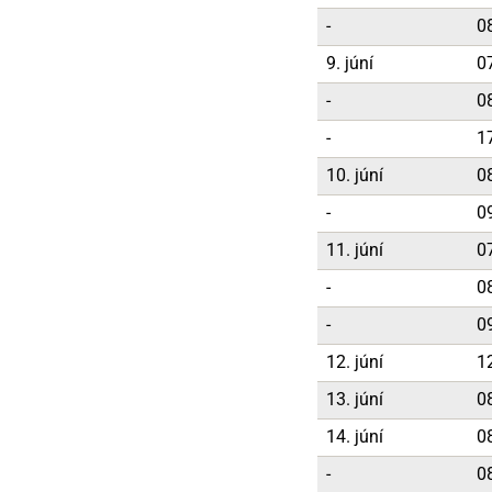
-
0
9. júní
0
-
0
-
1
10. júní
0
-
0
11. júní
0
-
0
-
0
12. júní
1
13. júní
0
14. júní
0
-
0