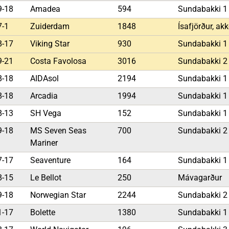
9-18
Amadea
594
Sundabakki 
7-1
Zuiderdam
1848
Ísafjörður, akk
8-17
Viking Star
930
Sundabakki 
9-21
Costa Favolosa
3016
Sundabakki 
8-18
AIDAsol
2194
Sundabakki 
8-18
Arcadia
1994
Sundabakki 
8-13
SH Vega
152
Sundabakki 
9-18
MS Seven Seas
700
Sundabakki 
Mariner
7-17
Seaventure
164
Sundabakki 
8-15
Le Bellot
250
Mávagarður
9-18
Norwegian Star
2244
Sundabakki 
1-17
Bolette
1380
Sundabakki 