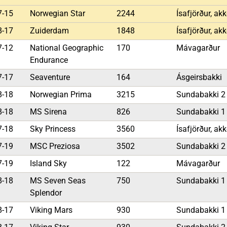
7-15
Norwegian Star
2244
Ísafjörður, akk
8-17
Zuiderdam
1848
Ísafjörður, akk
7-12
National Geographic
170
Mávagarður
Endurance
7-17
Seaventure
164
Ásgeirsbakki
8-18
Norwegian Prima
3215
Sundabakki 
8-18
MS Sirena
826
Sundabakki 
7-18
Sky Princess
3560
Ísafjörður, akk
7-19
MSC Preziosa
3502
Sundabakki 
7-19
Island Sky
122
Mávagarður
8-18
MS Seven Seas
750
Sundabakki 
Splendor
8-17
Viking Mars
930
Sundabakki 