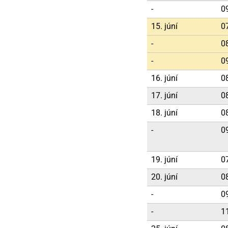
-
0
15. júní
0
-
0
-
0
16. júní
0
17. júní
0
18. júní
0
-
0
19. júní
0
20. júní
0
-
0
-
1