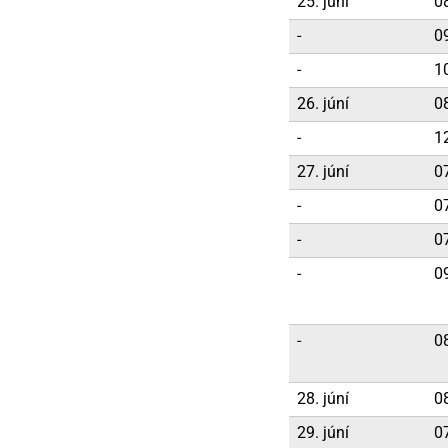
25. júní
0
-
0
-
1
26. júní
0
-
1
27. júní
0
-
0
-
0
-
0
-
0
28. júní
0
29. júní
0