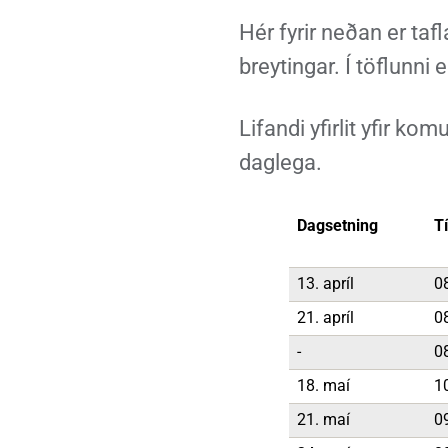
Heimili
Útivist og náttúra
Umhverfismál
Umsóknir
Nýir íbúar
Ferðamaðuri
Samgöngur
Svið og stofna
Hér fyrir neðan er taf
breytingar. Í töflunni 
Lifandi yfirlit yfir ko
Reglur og samþykktir
daglega.
Dagsetning
T
13. apríl
0
21. apríl
0
-
0
18. maí
1
21. maí
0