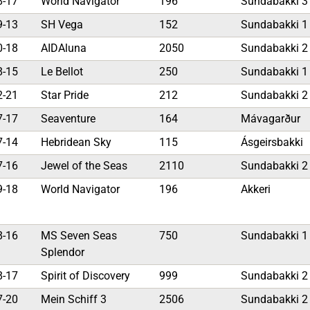
8-17
World Navigator
196
Sundabakki 
9-13
SH Vega
152
Sundabakki 
0-18
AIDAluna
2050
Sundabakki 
8-15
Le Bellot
250
Sundabakki 
2-21
Star Pride
212
Sundabakki 
7-17
Seaventure
164
Mávagarður
7-14
Hebridean Sky
115
Ásgeirsbakki
7-16
Jewel of the Seas
2110
Sundabakki 
9-18
World Navigator
196
Akkeri
8-16
MS Seven Seas
750
Sundabakki 
Splendor
8-17
Spirit of Discovery
999
Sundabakki 
7-20
Mein Schiff 3
2506
Sundabakki 