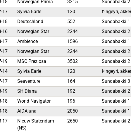
8-18
Norwegian Prima
3215
Sundabakki 
7-17
Sylvia Earle
120
Þingeyri, akker
8-18
Deutschland
552
Sundabakki 
8-16
Norwegian Star
2244
Sundabakki 
8-17
Ambience
1596
Sundabakki 
7-17
Norwegian Star
2244
Sundabakki 2
7-19
MSC Preziosa
3502
Sundabakki 
7-14
Sylvia Earle
120
Þingeyri, akker
7-17
Seaventure
164
Sundabakki 
8-19
SH Diana
192
Sundabakki 
8-18
World Navigator
196
Sundabakki 
0-18
AIDAluna
2050
Sundabakki 
8-17
Nieuw Statendam
2650
Sundabakki 
(NS)