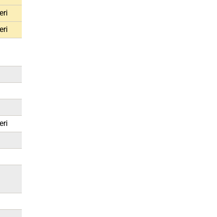
eri
eri
2
1
eri
2
1
1