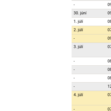
-
0
30. júní
0
1. júlí
0
2. júlí
0
-
0
3. júlí
0
-
0
-
0
-
0
-
1
4. júlí
0
-
0