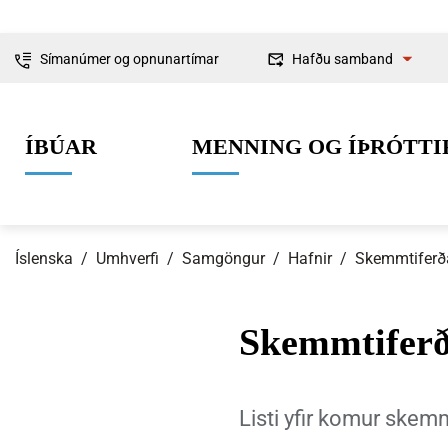
Símanúmer og opnunartímar
Hafðu samband
Fyrirspurnir
ÍBÚAR
MENNING OG ÍÞRÓTTI
Ábendingar og
kvartanir
Íslenska
/
Umhverfi
/
Samgöngur
/
Hafnir
/
Skemmtiferð
Skemmtiferð
0-6 ára
Lífið í Ísafjarðarbæ
Skipulag og framkvæmdir
Um Ísafjarðarbæ
Grunnskólaal
Íþróttir
Byggingarmá
Stjórnkerfi
Listi yfir komur skem