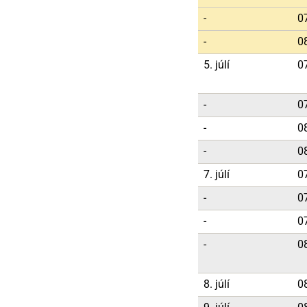
-
0
-
0
5. júlí
0
-
0
-
0
-
0
7. júlí
0
-
0
-
0
-
0
8. júlí
0