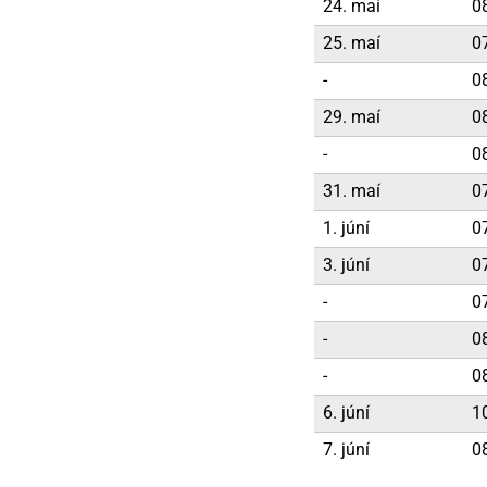
24. maí
0
25. maí
0
-
0
29. maí
0
-
0
31. maí
0
1. júní
0
3. júní
0
-
0
-
0
-
0
6. júní
1
7. júní
0