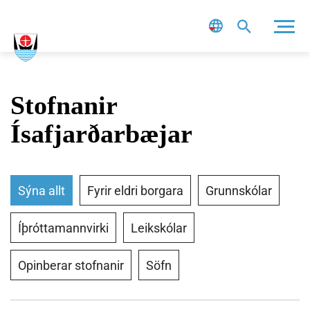
Leit
Stofnanir
Ísafjarðarbæjar
Sýna allt
Fyrir eldri borgara
Grunnskólar
Íþróttamannvirki
Leikskólar
Opinberar stofnanir
Söfn
S