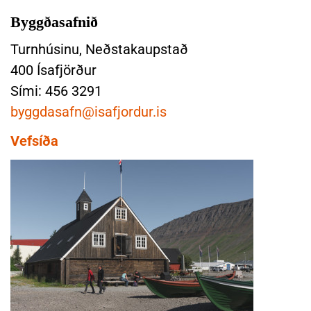
k
Byggðasafnið
o
ð
Turnhúsinu, Neðstakaupstað
a
400 Ísafjörður
B
Sími: 456 3291
y
byggdasafn@isafjordur.is
g
g
Vefsíða
ð
a
s
a
f
n
i
ð
n
á