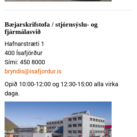
n
a
S
r
k
Bæjarskrifstofa / stjórnsýslu- og
o
fjármálasvið
ð
a
Hafnarstræti 1
B
400 Ísafjörður
æ
Sími: 450 8000
j
bryndis@isafjordur.is
a
r
Opið 10:00-12:00 og 12:30-15:00 alla virka
s
daga.
k
r
i
f
s
t