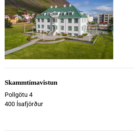
i
r
ð
i
n
á
n
a
r
Skammtímavistun
Pollgötu 4
400 Ísafjörður
S