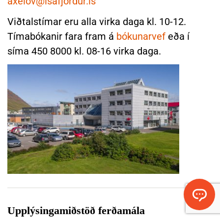
axelov@isafjordur.is
-
o
Viðtalstímar eru alla virka daga kl. 10-12.
g
Tímabókanir fara fram á
bókunarvef
eða í
e
síma 450 8000 kl. 08-16 virka daga.
i
g
n
a
s
v
i
ð
n
á
n
a
S
r
k
Upplýsingamiðstöð ferðamála
o