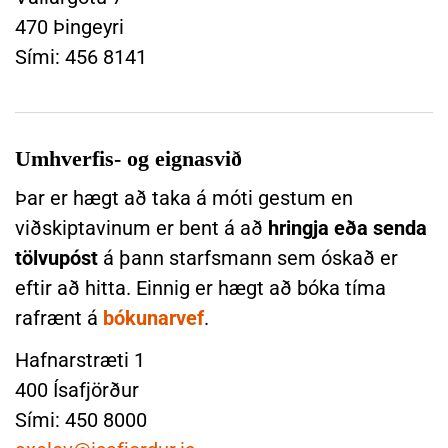
n
470 Þingeyri
a
Sími: 456 8141
r
S
k
Umhverfis- og eignasvið
o
ð
Þar er hægt að taka á móti gestum en
a
viðskiptavinum er bent á að
hringja eða senda
U
tölvupóst
á þann starfsmann sem óskað er
m
eftir að hitta. Einnig er hægt að bóka tíma
h
v
rafrænt á
bókunarvef
.
e
Hafnarstræti 1
r
f
400 Ísafjörður
i
Sími: 450 8000
s