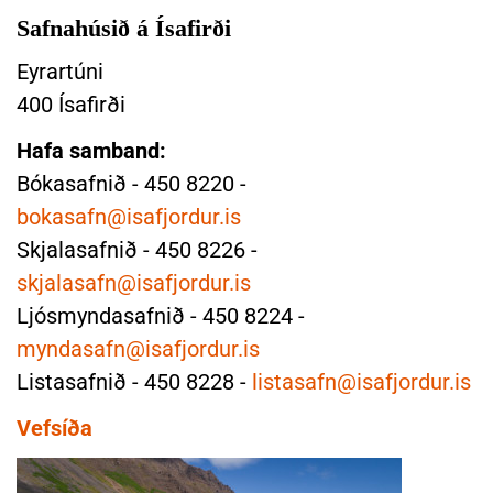
k
r
Safnahúsið á Ísafirði
o
b
ð
Eyrartúni
æ
a
400 Ísafirði
r
S
n
a
Hafa samband:
á
f
Bókasafnið - 450 8220 -
n
n
a
bokasafn@isafjordur.is
a
r
Skjalasafnið - 450 8226 -
h
ú
skjalasafn@isafjordur.is
s
Ljósmyndasafnið - 450 8224 -
i
myndasafn@isafjordur.is
ð
Listasafnið - 450 8228 -
listasafn@isafjordur.is
á
Í
Vefsíða
s
a
f