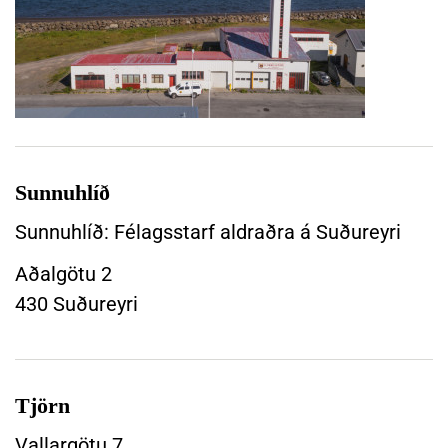
i
ð
Í
s
a
f
j
a
Sunnuhlíð
r
Sunnuhlíð: Félagsstarf aldraðra á Suðureyri
ð
a
Aðalgötu 2
r
430 Suðureyri
b
æ
j
a
r
Tjörn
n
Vallargötu 7
á