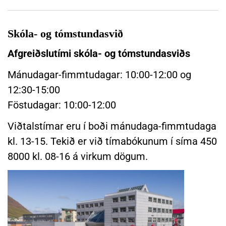
f
S
i
k
r
Skóla- og tómstundasvið
o
ð
ð
Afgreiðslutími skóla- og tómstundasviðs
i
a
–
Mánudagar-fimmtudagar: 10:00-12:00 og
S
D
k
12:30-15:00
a
ó
Föstudagar: 10:00-12:00
l
l
i
a
Viðtalstímar eru í boði mánudaga-fimmtudaga
r
-
kl. 13-15. Tekið er við tímabókunum í síma 450
n
o
i
8000 kl. 08-16 á virkum dögum.
g
r
t
t
ó
v
m
e
s
i
t
r