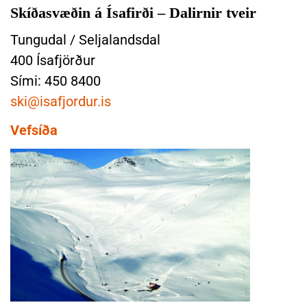
k
Skíðasvæðin á Ísafirði – Dalirnir tveir
o
ð
Tungudal / Seljalandsdal
a
400 Ísafjörður
S
Sími: 450 8400
k
ski@isafjordur.is
í
ð
Vefsíða
a
s
v
æ
ð
i
n
á
Í
s
a