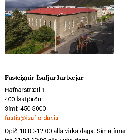
l
j
n
á
á
r
n
m
a
á
r
l
a
s
v
S
i
k
Fasteignir Ísafjarðarbæjar
ð
o
n
ð
Hafnarstræti 1
á
a
400 Ísafjörður
n
F
Sími: 450 8000
a
a
r
fastis@isafjordur.is
s
t
Opið 10:00-12:00 alla virka daga. Símatímar
e