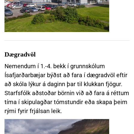
o
f
a
/
s
t
S
j
k
ó
Dægradvöl
o
r
ð
Nemendum í 1.-4. bekk í grunnskólum
n
a
s
Ísafjarðarbæjar býðst að fara í dægradvöl eftir
D
ý
að skóla lýkur á daginn þar til klukkan fjögur.
æ
s
Starfsfólk aðstoðar börnin við að fara á réttum
g
l
r
tíma í skipulagðar tómstundir eða skapa þeim
u
a
-
rými fyrir frjálsan leik.
d
o
v
g
ö
f