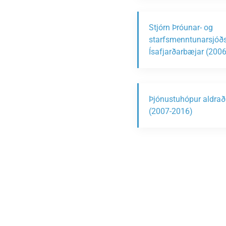
Stjórn Þróunar- og
starfsmenntunarsjóð
Ísafjarðarbæjar (200
Þjónustuhópur aldrað
(2007-2016)