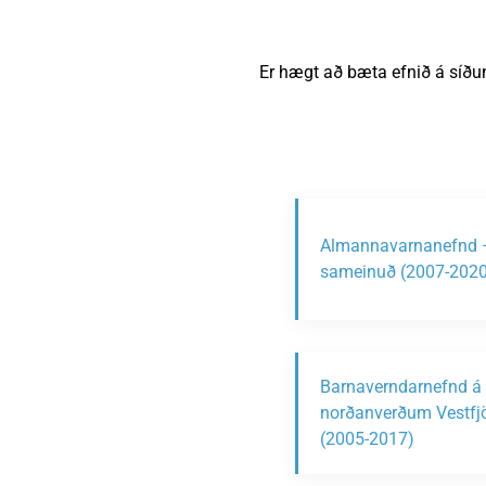
Heimili
Útivist og náttúra
Umhverfismál
Umsóknir
Nýir íbúar
Ferðamaðuri
Samgöngur
Svið og stofna
Er hægt að bæta efnið á síðu
Reglur og samþykktir
Almannavarnanefnd 
sameinuð (2007-2020
Barnaverndarnefnd á
norðanverðum Vestf
(2005-2017)