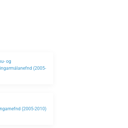
Vinabæir
Almyrkvi á sólu 2026
Gjaldskrár
nu- og
ngarmálanefnd (2005-
)
ngarnefnd (2005-2010)