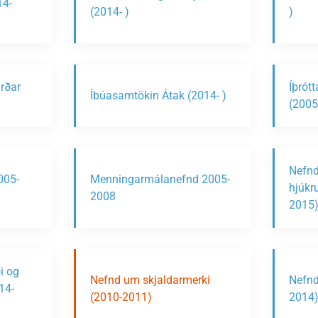
14-
(2014- )
)
rðar
Íþrót
Íbúasamtökin Átak (2014- )
(2005
Nefnd
005-
Menningarmálanefnd 2005-
hjúkr
2008
2015
i og
Nefnd um skjaldarmerki
Nefnd
14-
(2010-2011)
2014