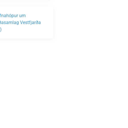
fnahópur um
asamlag Vestfjarða
)