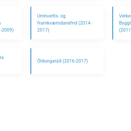
Umhverfis- og
Verke
s
framkvæmdanefnd (2014-
Byggð
6-2009)
2017)
(2011
ra
Öldungaráð (2016-2017)