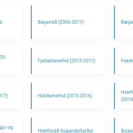
á
Bæjarráð (2006-2017)
Bæjar
05-
Fjallskilanefnd (2013-2017)
Fræðs
Hverfi
017)
Hátíðarnefnd (2015-2016)
(2014
ngu- og
Hverfisráð Súgandafjarðar
Íbúas