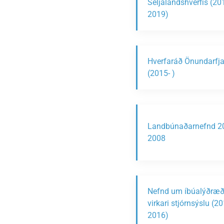
Seljalandshverfis (20
2019)
Hverfaráð Önundarfja
(2015- )
Landbúnaðarnefnd 2
2008
Nefnd um íbúalýðræð
virkari stjórnsýslu (20
2016)