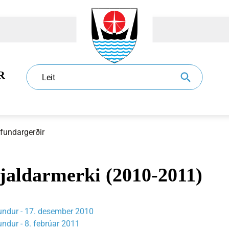
R
Leit
 fundargerðir
jaldarmerki (2010-2011)
dur
l
Eldri borgarar
Sundlaugar
Sorphirða og -förgun
Ráð og nefndir
fundur - 17. desember 2010
undur - 8. febrúar 2011