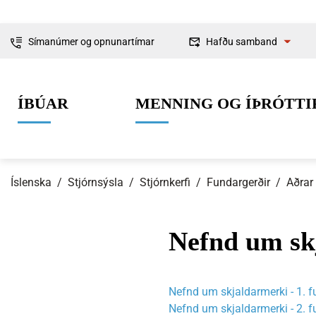
Símanúmer og opnunartímar
Hafðu samband
Fyrirspurnir
ÍBÚAR
MENNING OG ÍÞRÓTTI
Ábendingar og
kvartanir
Íslenska
/
Stjórnsýsla
/
Stjórnkerfi
/
Fundargerðir
/
Aðrar
Nefnd um sk
0-6 ára
Lífið í Ísafjarðarbæ
Skipulag og framkvæmdir
Um Ísafjarðarbæ
Grunnskólaal
Íþróttir
Byggingarmá
Stjórnkerfi
Nefnd um skjaldarmerki - 1. 
Nefnd um skjaldarmerki - 2. f