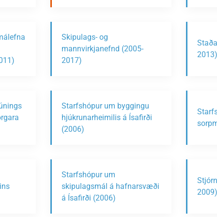
málefna
Skipulags- og
Staða
mannvirkjanefnd (2005-
2013
2011)
2017)
búnings
Starfshópur um byggingu
Starf
orgara
hjúkrunarheimilis á Ísafirði
sorpm
(2006)
Starfshópur um
Stjór
ins
skipulagsmál á hafnarsvæði
2009
á Ísafirði (2006)