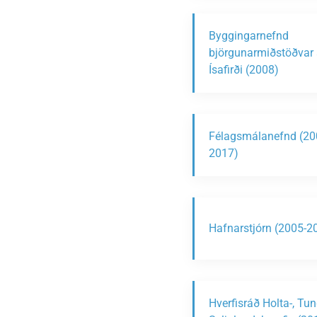
Byggingarnefnd
björgunarmiðstöðvar 
Ísafirði (2008)
Félagsmálanefnd (20
2017)
Hafnarstjórn (2005-2
Hverfisráð Holta-, Tu