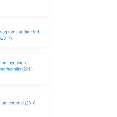
ta-og tómstundanefnd
-2017)
 um byggingu
unarheimilis (2011-
)
 um sorpmál (2010-
)