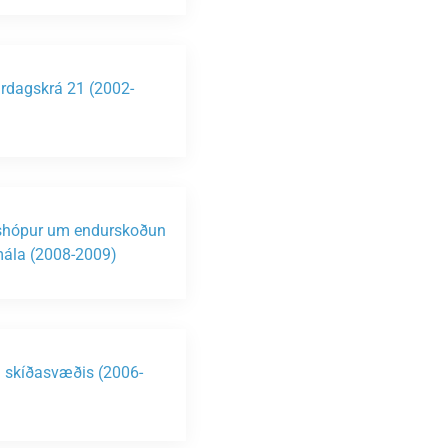
rdagskrá 21 (2002-
)
shópur um endurskoðun
ála (2008-2009)
n skíðasvæðis (2006-
)