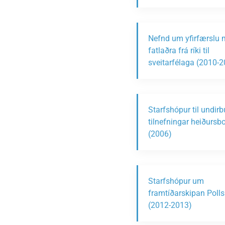
Nefnd um yfirfærslu 
fatlaðra frá ríki til
sveitarfélaga (2010-
Starfshópur til undir
tilnefningar heiðursb
(2006)
Starfshópur um
framtíðarskipan Polls
(2012-2013)