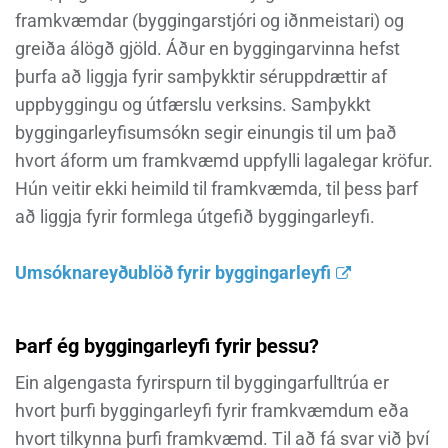
framkvæmdar (byggingarstjóri og iðnmeistari) og
greiða álögð gjöld. Áður en byggingarvinna hefst
þurfa að liggja fyrir samþykktir séruppdrættir af
uppbyggingu og útfærslu verksins. Samþykkt
byggingarleyfisumsókn segir einungis til um það
hvort áform um framkvæmd uppfylli lagalegar kröfur.
Hún veitir ekki heimild til framkvæmda, til þess þarf
að liggja fyrir formlega útgefið byggingarleyfi.
Umsóknareyðublöð fyrir byggingarleyfi
Þarf ég byggingarleyfi fyrir þessu?
Ein algengasta fyrirspurn til byggingarfulltrúa er
hvort þurfi byggingarleyfi fyrir framkvæmdum eða
hvort tilkynna þurfi framkvæmd. Til að fá svar við því