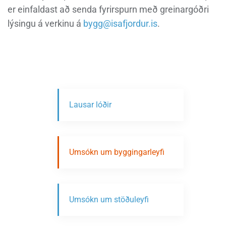
er einfaldast að senda fyrirspurn með greinargóðri
lýsingu á verkinu á
bygg@isafjordur.is
.
Lausar lóðir
Umsókn um byggingarleyfi
Umsókn um stöðuleyfi