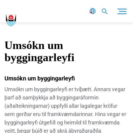
Leit
Umsókn um
byggingarleyfi
Umsókn um byggingarleyfi
Umsókn um byggingarleyfi er tvíþætt. Annars vegar
þarf að samþykkja að byggingaráformin
(aðalteikningarnar) uppfylli allar lagalegar kröfur
sem gerðar eru til framkvæmdarinnar. Hins vegar er
byggingarleyfi útgefið og heimild til framkvæmda
veitt, þegar búið er að skrá ábyrgðaraðila