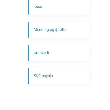
Íbúar
Menning og íþróttir
Umhverfi
Stjórnsýsla