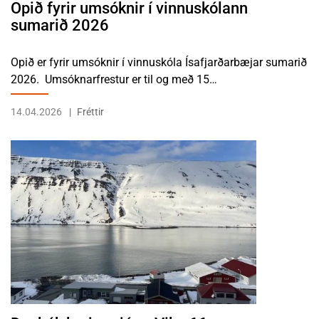
Opið fyrir umsóknir í vinnuskólann
sumarið 2026
Opið er fyrir umsóknir í vinnuskóla Ísafjarðarbæjar sumarið
2026. Umsóknarfrestur er til og með 15…
14.04.2026
Fréttir
LESA FRÉTTINA DAGBÓK BÆJARSTJÓRA: VIKA 66