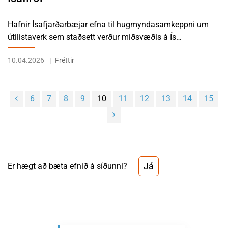
Hafnir Ísafjarðarbæjar efna til hugmyndasamkeppni um
útilistaverk sem staðsett verður miðsvæðis á Ís…
10.04.2026
Fréttir
6
7
8
9
10
11
12
13
14
15
Já
Er hægt að bæta efnið á síðunni?