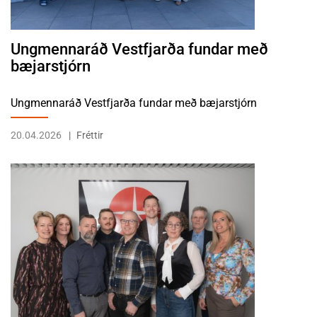
Ungmennaráð Vestfjarða fundar með
bæjarstjórn
Ungmennaráð Vestfjarða fundar með bæjarstjórn
20.04.2026
Fréttir
LESA FRÉTTINA 570. FUNDUR BÆJARSTJÓRNAR ÍSAFJARÐARBÆJ