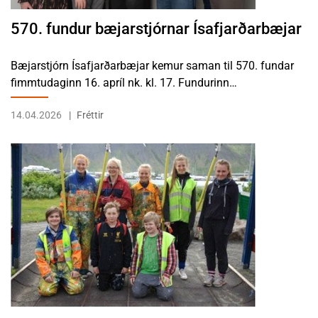
570. fundur bæjarstjórnar Ísafjarðarbæjar
Bæjarstjórn Ísafjarðarbæjar kemur saman til 570. fundar
fimmtudaginn 16. apríl nk. kl. 17. Fundurinn…
14.04.2026
Fréttir
LESA FRÉTTINA OPIÐ FYRIR UMSÓKNIR Í VINNUSKÓLANN SUMARIÐ