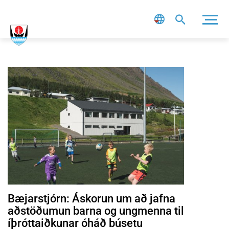
Leit
LESA FRÉTTINA BÆJARSTJÓRN: ÁSKORUN UM AÐ JAFNA AÐSTÖÐ
Bæjarstjórn: Áskorun um að jafna
aðstöðumun barna og ungmenna til
íþróttaiðkunar óháð búsetu