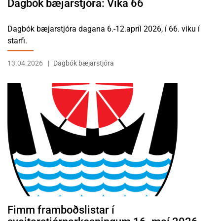
Dagbók bæjarstjóra: Vika 66
Dagbók bæjarstjóra dagana 6.-12.apríl 2026, í 66. viku í
starfi.
13.04.2026
Dagbók bæjarstjóra
LESA FRÉTTINA FIMM FRAMBOÐSLISTAR Í SVEITARSTJÓRNARKOSN
Fimm framboðslistar í