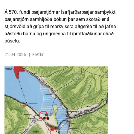
Á 570. fundi bæjarstjórnar Ísafjarðarbæjar samþykkti
bæjarstjórn samhljóða bókun þar sem skorað er á
stjórnvöld að grípa til markvissra aðgerða til að jafna
aðstöðu barna og ungmenna til íþróttaiðkunar óháð
búsetu.
21.04.2026
Fréttir
LESA FRÉTTINA VINNSLUTILLAGA AÐ BREYTINGU Á AÐALSKIPULAG