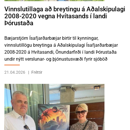
Vinnslutillaga að breytingu á Aðalskipulagi
2008-2020 vegna Hvítasands í landi
Þórustaða
Bæjarstjórn Ísafjarðarbæjar birtir til kynningar,
vinnslutillögu breytinga á Aðalskipulagi Ísafjarðarbæjar
2008-2020 á Hvítasandi, Önundarfirði í landi Þórustaða
undir nýtt verslunar- og þjónustusvæði fyrir sjóböð
21.04.2026
Fréttir
LESA FRÉTTINA DAGBÓK BÆJARSTJÓRA 2026: VIKA 67