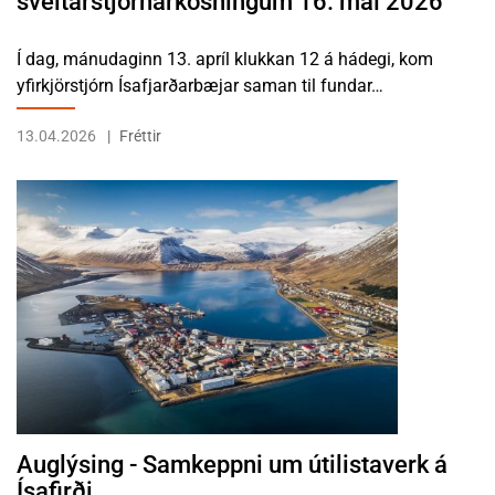
sveitarstjórnarkosningum 16. maí 2026
Í dag, mánudaginn 13. apríl klukkan 12 á hádegi, kom
yfirkjörstjórn Ísafjarðarbæjar saman til fundar…
13.04.2026
Fréttir
LESA FRÉTTINA AUGLÝSING - SAMKEPPNI UM ÚTILISTAVERK Á ÍSA
Auglýsing - Samkeppni um útilistaverk á
Ísafirði