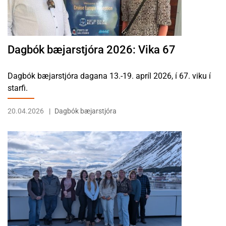
Dagbók bæjarstjóra 2026: Vika 67
Dagbók bæjarstjóra dagana 13.-19. apríl 2026, í 67. viku í
starfi.
20.04.2026
Dagbók bæjarstjóra
LESA FRÉTTINA UNGMENNARÁÐ VESTFJARÐA FUNDAR MEÐ BÆJA