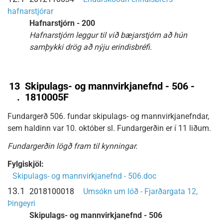
hafnarstjórar
Hafnarstjórn - 200
Hafnarstjórn leggur til við bæjarstjórn að hún
samþykki drög að nýju erindisbréfi.
13
Skipulags- og mannvirkjanefnd - 506 -
.
1810005F
Fundargerð 506. fundar skipulags- og mannvirkjanefndar,
sem haldinn var 10. október sl. Fundargerðin er í 11 liðum.
Fundargerðin lögð fram til kynningar.
Fylgiskjöl:
Skipulags- og mannvirkjanefnd - 506.doc
13.1
2018100018
Umsókn um lóð - Fjarðargata 12,
Þingeyri
Skipulags- og mannvirkjanefnd - 506