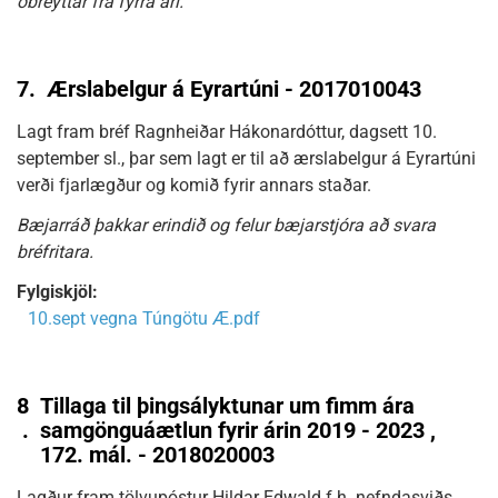
óbreyttar frá fyrra ári.
7.
Ærslabelgur á Eyrartúni - 2017010043
Lagt fram bréf Ragnheiðar Hákonardóttur, dagsett 10.
september sl., þar sem lagt er til að ærslabelgur á Eyrartúni
verði fjarlægður og komið fyrir annars staðar.
Bæjarráð þakkar erindið og felur bæjarstjóra að svara
bréfritara.
Fylgiskjöl:
10.sept vegna Túngötu Æ.pdf
8
Tillaga til þingsályktunar um fimm ára
.
samgönguáætlun fyrir árin 2019 - 2023 ,
172. mál. - 2018020003
Lagður fram tölvupóstur Hildar Edwald f.h. nefndasviðs