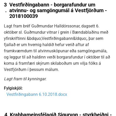
3
Vestfirðingabann - borgarafundur um
.
atvinnu- og samgöngumál á Vestfjörðum -
2018100039
Lagt fram bréf Guðmundar Halldórssonar, dagsett 6.
október sl. Guðmundur vitnar í grein í Bændablaðinu með
yfirskriftinni &bdquo;Vestfirðingabann&ldquo;, þar sem
fjallað er um hvernig haldið hefur verið aftur af
framkvæmdum til atvinnusköpunar eða samgöngumála,
og leggur til að haldinn verði borgarafundur í október til að
koma á framfæri skýrum skilaboðum um vilja fólks á
Vestfjörðum í þessum málum.
Lagt fram til kynningar.
Fylgiskjöl:
Vestfirðingabann 6.10.2018.docx
4
Krabbameinsfélagið Sigurvon - styrkbeiðni -