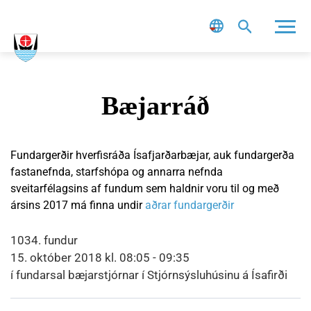
Leit
Bæjarráð
Fundargerðir hverfisráða Ísafjarðarbæjar, auk fundargerða
fastanefnda, starfshópa og annarra nefnda
sveitarfélagsins af fundum sem haldnir voru til og með
ársins 2017 má finna undir
aðrar fundargerðir
1034. fundur
15. október 2018 kl. 08:05 - 09:35
í fundarsal bæjarstjórnar í Stjórnsýsluhúsinu á Ísafirði