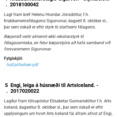
.
2018100042
Lagt fram bréf Helenu Hrundar Jónsdóttur, f.h.
Krabbameinsfélagsins Sigurvonar, dagsett 8. október sl.,
þar sem óskað er eftir styrk til starfsemi félagsins.
Bæjarráð veitir almennt ekki rekstrarstyrk til
félagasamtaka, en felur bæjarstjóra að hafa samband við
forsvarsmenn Sigurvonar.
Fylgiskjöl:
Ísafjarðarbær.pdf
5
Engi, leiga á húsnæði til ArtsIceland. -
.
2017020022
Lagður fram tölvupóstur Elísabetar Gunnarsdóttur f.h. Arts
Iceland, dagsettur 8. október sl., þar sem óskað er eftir
upplýsingum um hvort Arts Iceland fái áfram afnot af Engi,