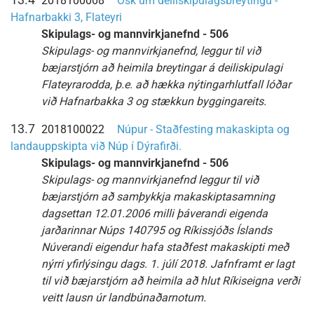
13.4
2018100008
Ósk um deiliskipulagsbreytingu -
Hafnarbakki 3, Flateyri
Skipulags- og mannvirkjanefnd - 506
Skipulags- og mannvirkjanefnd, leggur til við
bæjarstjórn að heimila breytingar á deiliskipulagi
Flateyrarodda, þ.e. að hækka nýtingarhlutfall lóðar
við Hafnarbakka 3 og stækkun byggingareits.
13.7
2018100022
Núpur - Staðfesting makaskipta og
landauppskipta við Núp í Dýrafirði.
Skipulags- og mannvirkjanefnd - 506
Skipulags- og mannvirkjanefnd leggur til við
bæjarstjórn að samþykkja makaskiptasamning
dagsettan 12.01.2006 milli þáverandi eigenda
jarðarinnar Núps 140795 og Ríkissjóðs Íslands
Núverandi eigendur hafa staðfest makaskipti með
nýrri yfirlýsingu dags. 1. júlí 2018. Jafnframt er lagt
til við bæjarstjórn að heimila að hlut Ríkiseigna verði
veitt lausn úr landbúnaðarnotum.