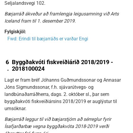
Seljalandsvegi 102.
Bæjarráð ákveður að framlengja leigusamning við Arts
Iceland fram til 1. desember 2019.
Fylgiskjöl:
Fwd: Erindi til bæjarráðs er varðar Engi
6
Byggðakvóti fiskveiðiárið 2018/2019 -
.
2018100024
Lagt er fram bréf Jóhanns Guðmundssonar og Annasar
Jóns Sigmundssonar, f.h. sjávarútvegs- og
landbúnaðarráðherra, dags. 2. október sl., þar sem
byggðakvóti fiskveiðiársins 2018/2019 er auglýstur til
umsóknar.
Bæjarráð leggur til við bæjarstjórn að sérreglur fyrir
Ísafjarðarbæ vegna byggðakvóta 2018-2019 verði