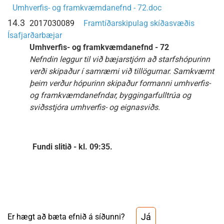
Umhverfis- og framkvæmdanefnd - 72.doc
14.3
2017030089
Framtíðarskipulag skíðasvæðis
Ísafjarðarbæjar
Umhverfis- og framkvæmdanefnd - 72
Nefndin leggur til við bæjarstjórn að starfshópurinn
verði skipaður í samræmi við tillögurnar. Samkvæmt
þeim verður hópurinn skipaður formanni umhverfis-
og framkvæmdanefndar, byggingarfulltrúa og
sviðsstjóra umhverfis- og eignasviðs.
Fundi slitið - kl. 09:35.
Já
Er hægt að bæta efnið á síðunni?