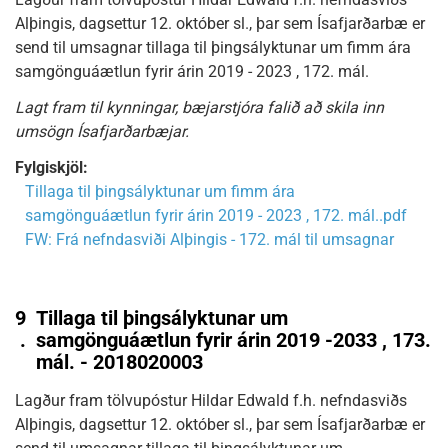
Alþingis, dagsettur 12. október sl., þar sem Ísafjarðarbæ er
send til umsagnar tillaga til þingsályktunar um fimm ára
samgönguáætlun fyrir árin 2019 - 2023 , 172. mál.
Lagt fram til kynningar, bæjarstjóra falið að skila inn
umsögn Ísafjarðarbæjar.
Fylgiskjöl:
Tillaga til þingsályktunar um fimm ára
samgönguáætlun fyrir árin 2019 - 2023 , 172. mál..pdf
FW: Frá nefndasviði Alþingis - 172. mál til umsagnar
9
Tillaga til þingsályktunar um
.
samgönguáætlun fyrir árin 2019 -2033 , 173.
mál. - 2018020003
Lagður fram tölvupóstur Hildar Edwald f.h. nefndasviðs
Alþingis, dagsettur 12. október sl., þar sem Ísafjarðarbæ er