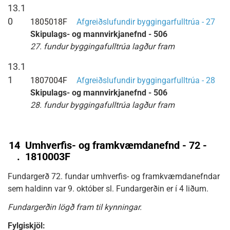
13.1
0
1805018F
Afgreiðslufundir byggingarfulltrúa - 27
Skipulags- og mannvirkjanefnd - 506
27. fundur byggingafulltrúa lagður fram
13.1
1
1807004F
Afgreiðslufundir byggingarfulltrúa - 28
Skipulags- og mannvirkjanefnd - 506
28. fundur byggingafulltrúa lagður fram
14
Umhverfis- og framkvæmdanefnd - 72 -
.
1810003F
Fundargerð 72. fundar umhverfis- og framkvæmdanefndar
sem haldinn var 9. október sl. Fundargerðin er í 4 liðum.
Fundargerðin lögð fram til kynningar.
Fylgiskjöl: