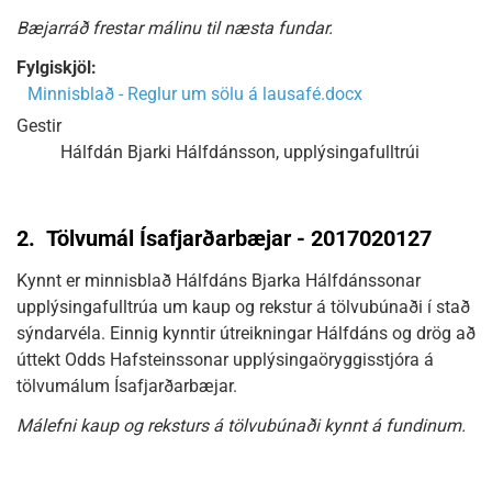
Bæjarráð frestar málinu til næsta fundar.
Fylgiskjöl:
Minnisblað - Reglur um sölu á lausafé.docx
Gestir
Hálfdán Bjarki Hálfdánsson, upplýsingafulltrúi
2.
Tölvumál Ísafjarðarbæjar - 2017020127
Kynnt er minnisblað Hálfdáns Bjarka Hálfdánssonar
upplýsingafulltrúa um kaup og rekstur á tölvubúnaði í stað
sýndarvéla. Einnig kynntir útreikningar Hálfdáns og drög að
úttekt Odds Hafsteinssonar upplýsingaöryggisstjóra á
tölvumálum Ísafjarðarbæjar.
Málefni kaup og reksturs á tölvubúnaði kynnt á fundinum.