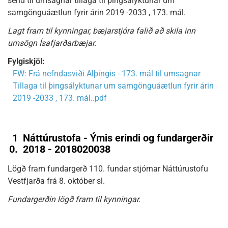
send til umsagnar tillaga til þingsályktunar um
samgönguáætlun fyrir árin 2019 -2033 , 173. mál.
Lagt fram til kynningar, bæjarstjóra falið að skila inn
umsögn Ísafjarðarbæjar.
Fylgiskjöl:
FW: Frá nefndasviði Alþingis - 173. mál til umsagnar
Tillaga til þingsályktunar um samgönguáætlun fyrir árin
2019 -2033 , 173. mál..pdf
1
Náttúrustofa - Ýmis erindi og fundargerðir
0.
2018 - 2018020038
Lögð fram fundargerð 110. fundar stjórnar Náttúrustofu
Vestfjarða frá 8. október sl.
Fundargerðin lögð fram til kynningar.