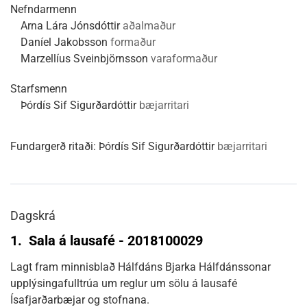
Nefndarmenn
Arna Lára Jónsdóttir
aðalmaður
Daníel Jakobsson
formaður
Marzellíus Sveinbjörnsson
varaformaður
Starfsmenn
Þórdís Sif Sigurðardóttir
bæjarritari
Fundargerð ritaði:
Þórdís Sif Sigurðardóttir
bæjarritari
Dagskrá
1.
Sala á lausafé - 2018100029
Lagt fram minnisblað Hálfdáns Bjarka Hálfdánssonar
upplýsingafulltrúa um reglur um sölu á lausafé
Ísafjarðarbæjar og stofnana.