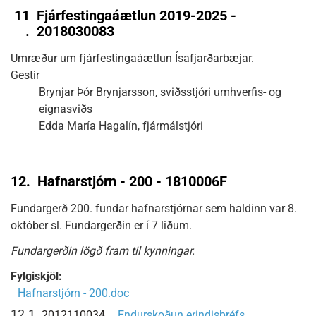
11
Fjárfestingaáætlun 2019-2025 -
.
2018030083
Umræður um fjárfestingaáætlun Ísafjarðarbæjar.
Gestir
Brynjar Þór Brynjarsson, sviðsstjóri umhverfis- og
eignasviðs
Edda María Hagalín, fjármálstjóri
12.
Hafnarstjórn - 200 - 1810006F
Fundargerð 200. fundar hafnarstjórnar sem haldinn var 8.
október sl. Fundargerðin er í 7 liðum.
Fundargerðin lögð fram til kynningar.
Fylgiskjöl:
Hafnarstjórn - 200.doc
12.1
2012110034
Endurskoðun erindisbréfs