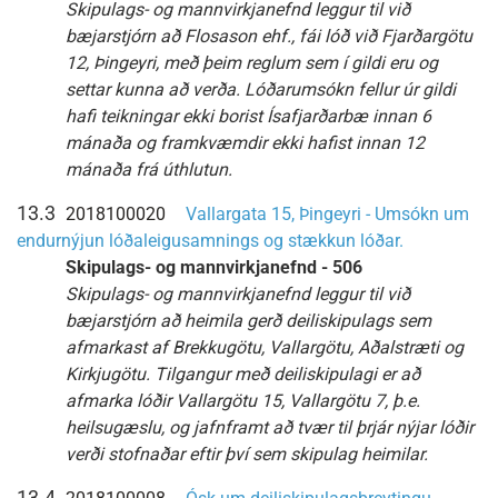
Skipulags- og mannvirkjanefnd leggur til við
bæjarstjórn að Flosason ehf., fái lóð við Fjarðargötu
12, Þingeyri, með þeim reglum sem í gildi eru og
settar kunna að verða. Lóðarumsókn fellur úr gildi
hafi teikningar ekki borist Ísafjarðarbæ innan 6
mánaða og framkvæmdir ekki hafist innan 12
mánaða frá úthlutun.
13.3
2018100020
Vallargata 15, Þingeyri - Umsókn um
endurnýjun lóðaleigusamnings og stækkun lóðar.
Skipulags- og mannvirkjanefnd - 506
Skipulags- og mannvirkjanefnd leggur til við
bæjarstjórn að heimila gerð deiliskipulags sem
afmarkast af Brekkugötu, Vallargötu, Aðalstræti og
Kirkjugötu. Tilgangur með deiliskipulagi er að
afmarka lóðir Vallargötu 15, Vallargötu 7, þ.e.
heilsugæslu, og jafnframt að tvær til þrjár nýjar lóðir
verði stofnaðar eftir því sem skipulag heimilar.