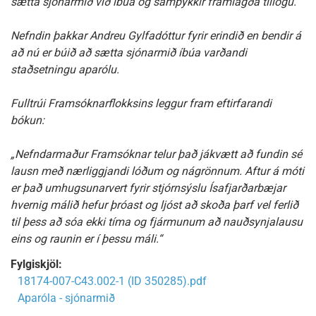
sætta sjónarmið við íbúa og samþykkir framlagða tillögu.
Nefndin þakkar Andreu Gylfadóttur fyrir erindið en bendir á
að nú er búið að sætta sjónarmið íbúa varðandi
staðsetningu aparólu.
Fulltrúi Framsóknarflokksins leggur fram eftirfarandi
bókun:
„Nefndarmaður Framsóknar telur það jákvætt að fundin sé
lausn með nærliggjandi lóðum og nágrönnum. Aftur á móti
er það umhugsunarvert fyrir stjórnsýslu Ísafjarðarbæjar
hvernig málið hefur þróast og ljóst að skoða þarf vel ferlið
til þess að sóa ekki tíma og fjármunum að nauðsynjalausu
eins og raunin er í þessu máli.“
Fylgiskjöl:
18174-007-C43.002-1 (ID 350285).pdf
Aparóla - sjónarmið