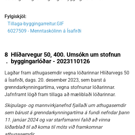
Fylgiskjöl:
Tillaga-byggingarreitur.GIF
6027509 - Menntaskólinn á Ísafirði
8
Hlíðarvegur 50, 400. Umsókn um stofnun
.
byggingarlóðar - 2023110126
Lagðar fram athugasemdir vegna lóðarinnar Hlíðarvegs 50
á Ísafirði, dags. 20. desember 2023, sem barst á
grenndarkynningartíma, vegna stofnunar lóðarinnar.
Jafnframt lögð fram tillaga að mæliblaði lóðarinnar.
Skipulags- og mannvirkjanefnd fjallaði um athugasemdir
sem bárust á grenndarkynningartíma á fundi nefndar þann
11. janúar 2024 og var starfsmanni falið að vinna
lóðarblað til að koma til móts við framkomnar
athugasemdir.