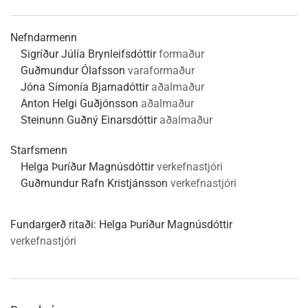
Nefndarmenn
Sigríður Júlía Brynleifsdóttir
formaður
Guðmundur Ólafsson
varaformaður
Jóna Símonía Bjarnadóttir
aðalmaður
Anton Helgi Guðjónsson
aðalmaður
Steinunn Guðný Einarsdóttir
aðalmaður
Starfsmenn
Helga Þuríður Magnúsdóttir
verkefnastjóri
Guðmundur Rafn Kristjánsson
verkefnastjóri
Fundargerð ritaði:
Helga Þuríður Magnúsdóttir
verkefnastjóri