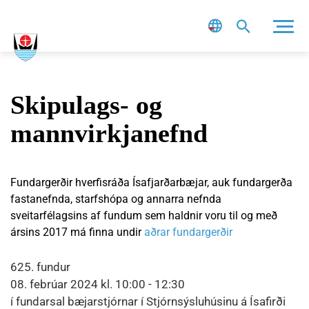
Leit
Skipulags- og
mannvirkjanefnd
Fundargerðir hverfisráða Ísafjarðarbæjar, auk fundargerða
fastanefnda, starfshópa og annarra nefnda
sveitarfélagsins af fundum sem haldnir voru til og með
ársins 2017 má finna undir
aðrar fundargerðir
625. fundur
08. febrúar 2024 kl. 10:00 - 12:30
í fundarsal bæjarstjórnar í Stjórnsýsluhúsinu á Ísafirði