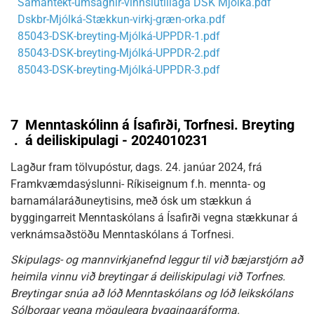
Samantekt-umsagnir-vinnslutillaga DSK Mjólká.pdf
Dskbr-Mjólká-Stækkun-virkj-græn-orka.pdf
85043-DSK-breyting-Mjólká-UPPDR-1.pdf
85043-DSK-breyting-Mjólká-UPPDR-2.pdf
85043-DSK-breyting-Mjólká-UPPDR-3.pdf
7
Menntaskólinn á Ísafirði, Torfnesi. Breyting
.
á deiliskipulagi - 2024010231
Lagður fram tölvupóstur, dags. 24. janúar 2024, frá
Framkvæmdasýslunni- Ríkiseignum f.h. mennta- og
barnamálaráðuneytisins, með ósk um stækkun á
byggingarreit Menntaskólans á Ísafirði vegna stækkunar á
verknámsaðstöðu Menntaskólans á Torfnesi.
Skipulags- og mannvirkjanefnd leggur til við bæjarstjórn að
heimila vinnu við breytingar á deiliskipulagi við Torfnes.
Breytingar snúa að lóð Menntaskólans og lóð leikskólans
Sólborgar vegna mögulegra byggingaráforma.