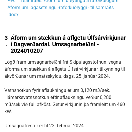
FW: Til samráðs: Áform um breytingu á raforkulögum
Áform um lagasetningu -raforkuöryggi - til samráðs
.docx
3
Áform um stækkun á aflgetu Úlfsárvirkjunar
.
í Dagverðardal. Umsagnarbeiðni -
2024010207
Lögð fram umsagnarbeiðni frá Skipulagsstofnun, vegna
áforma um stækkun á aflgetu Úlfsárvirkjunar, tilkynning til
ákvörðunar um matsskyldu, dags. 25. janúar 2024.
Vatnsnotkun fyrir aflaukningu er um 0,120 m3/sek.
Hámarksvatnsnotkun eftir aflaukningu verður 0,280
m3/sek við full afköst. Getur virkjunin þá framleitt um 460
kW.
Umsagnafrestur er til 23. febrúar 2024.