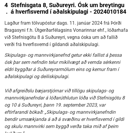
4
Stefnisgata 8, Suðureyri. Ósk um breytingu
.
á hverfisvernd í aðalskipulagi - 2024010184
Lagður fram tölvupóstur dags. 11. janúar 2024 frá Þórði
Bragasyni f.h. Útgerðarfélagsins Vonarinnar ehf., lóðarhafa
við Stefnisgötu 8 á Suðureyri, vegna óska um að fallið
verði frá hverfisvernd í gildandi aðalskipulagi.
Skipulags- og mannvirkjanefnd getur ekki fallist á þessa
ósk þar sem nefndin telur mikilvægt að vernda sérkenni
eldri byggðar á Suðureyrarmölum eins og kemur fram í
aðalskipulagi og deiliskipulagi.
Við afgreiðslu bæjarstjórnar við tillögu skipulags- og
mannvirkjanefndar á lóðarúthlutun lóða við Stefnisgötu 8
og 10 á Suðureyri, þann 19. september 2023, var
eftirfarandi bókað: „Skipulags- og mannvirkjanefndin
bendir umsækjanda á að á svæðinu er hverfisvernd í gildi
og skulu mannvirki sem byggð verða taka mið af þeim