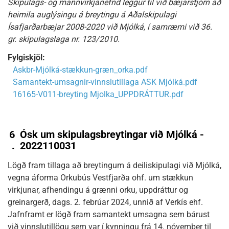
Skipulags- og mannvirkjanefnd leggur til við bæjarstjórn að
heimila auglýsingu á breytingu á Aðalskipulagi
Ísafjarðarbæjar 2008-2020 við Mjólká, í samræmi við 36.
gr. skipulagslaga nr. 123/2010.
Fylgiskjöl:
Askbr-Mjólká-stækkun-græn_orka.pdf
Samantekt-umsagnir-vinnslutillaga ASK Mjólká.pdf
16165-V011-breyting Mjolka_UPPDRÁTTUR.pdf
6
Ósk um skipulagsbreytingar við Mjólká -
.
2022110031
Lögð fram tillaga að breytingum á deiliskipulagi við Mjólká,
vegna áforma Orkubús Vestfjarða ohf. um stækkun
virkjunar, afhendingu á grænni orku, uppdráttur og
greinargerð, dags. 2. febrúar 2024, unnið af Verkís ehf.
Jafnframt er lögð fram samantekt umsagna sem bárust
við vinnslutillögu sem var í kynningu frá 14. nóvember til