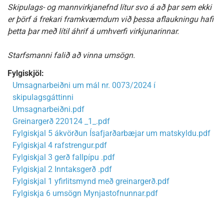
Skipulags- og mannvirkjanefnd lítur svo á að þar sem ekki
er þörf á frekari framkvæmdum við þessa aflaukningu hafi
þetta þar með lítil áhrif á umhverfi virkjunarinnar.
Starfsmanni falið að vinna umsögn.
Fylgiskjöl:
Umsagnarbeiðni um mál nr. 0073/2024 í
skipulagsgáttinni
Umsagnarbeiðni.pdf
Greinargerð 220124 _1_.pdf
Fylgiskjal 5 ákvörðun Ísafjarðarbæjar um matskyldu.pdf
Fylgiskjal 4 rafstrengur.pdf
Fylgiskjal 3 gerð fallpípu .pdf
Fylgiskjal 2 Inntaksgerð .pdf
Fylgiskjal 1 yfirlitsmynd með greinargerð.pdf
Fylgiskja 6 umsögn Mynjastofnunnar.pdf