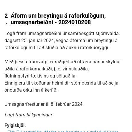
2
Áform um breytingu á raforkulögum,
.
umsagnarbeiðni - 2024010208
Lögð fram umsagnarbeiðni úr samráðsgátt stjórnvalda,
dagsett 25. janúar 2024, vegna áforma um breytingu á
raforkulögum til að stuðla að auknu raforkuöryggi.
Með þessu frumvarpi er ráðgert að útfæra nánar skyldur
aðila á raforkumarkaði, þ.e. vinnsluaðila,
flutningsfyrirtækisins og söluaðila.
Einnig eru til skoðunar heimildir stórnotenda til að selja
ónotaða orku inn á kerfið.
Umsagnarfrestur er til 8. febrúar 2024.
Lagt fram til kynningar.
Fylgiskjöl: