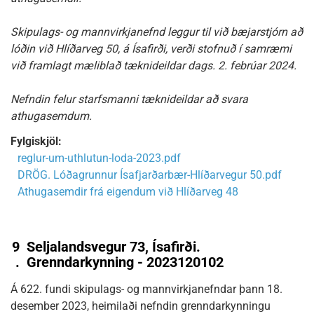
Skipulags- og mannvirkjanefnd leggur til við bæjarstjórn að
lóðin við Hlíðarveg 50, á Ísafirði, verði stofnuð í samræmi
við framlagt mæliblað tæknideildar dags. 2. febrúar 2024.
Nefndin felur starfsmanni tæknideildar að svara
athugasemdum.
Fylgiskjöl:
reglur-um-uthlutun-loda-2023.pdf
DRÖG. Lóðagrunnur Ísafjarðarbær-Hlíðarvegur 50.pdf
Athugasemdir frá eigendum við Hlíðarveg 48
9
Seljalandsvegur 73, Ísafirði.
.
Grenndarkynning - 2023120102
Á 622. fundi skipulags- og mannvirkjanefndar þann 18.
desember 2023, heimilaði nefndin grenndarkynningu