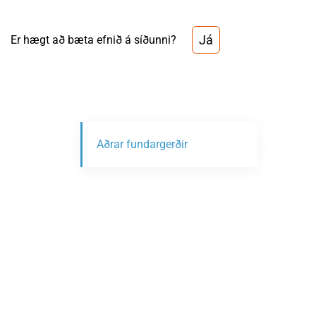
Já
Er hægt að bæta efnið á síðunni?
Aðrar fundargerðir