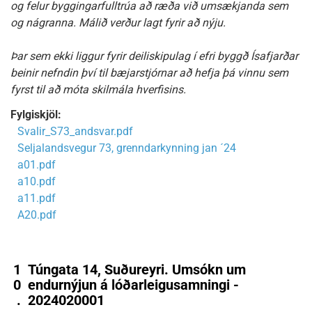
og felur byggingarfulltrúa að ræða við umsækjanda sem
og nágranna. Málið verður lagt fyrir að nýju.
Þar sem ekki liggur fyrir deiliskipulag í efri byggð Ísafjarðar
beinir nefndin því til bæjarstjórnar að hefja þá vinnu sem
fyrst til að móta skilmála hverfisins.
Fylgiskjöl:
Svalir_S73_andsvar.pdf
Seljalandsvegur 73, grenndarkynning jan ´24
a01.pdf
a10.pdf
a11.pdf
A20.pdf
1
Túngata 14, Suðureyri. Umsókn um
0
endurnýjun á lóðarleigusamningi -
.
2024020001