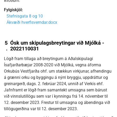
kvöðum.“
Fylgiskjöl:
Stefnisgata 8 og 10
Ákvæði hverfisverndar.docx
5
Ósk um skipulagsbreytingar við Mjólká -
.
2022110031
Lögð fram tillaga að breytingum á Aðalskipulagi
Ísafjarðarbæjar 2008-2020 við Mjólká, vegna áforma
Orkubús Vestfjarða ohf. um stækkun virkjunar, afhendingu
á grænni orku og byggingu á nýrri bryggju, uppdráttur og
greinargerð, dags. 2. febrúar 2024, unnið af Verkís ehf.
Jafnframt er lögð fram samantekt umsagna sem bárust
við vinnslutillögu sem var í kynningu frá 14. nóvember til
12. desember 2023. Frestur til umsagna og ábendinga við
tillögugerðina var til 12. desember 2023.