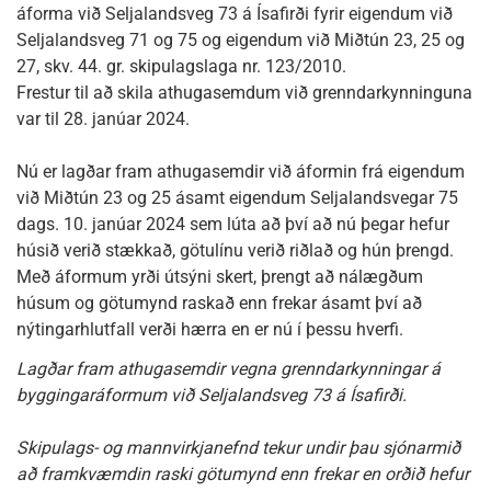
áforma við Seljalandsveg 73 á Ísafirði fyrir eigendum við
Seljalandsveg 71 og 75 og eigendum við Miðtún 23, 25 og
27, skv. 44. gr. skipulagslaga nr. 123/2010.
Frestur til að skila athugasemdum við grenndarkynninguna
var til 28. janúar 2024.
Nú er lagðar fram athugasemdir við áformin frá eigendum
við Miðtún 23 og 25 ásamt eigendum Seljalandsvegar 75
dags. 10. janúar 2024 sem lúta að því að nú þegar hefur
húsið verið stækkað, götulínu verið riðlað og hún þrengd.
Með áformum yrði útsýni skert, þrengt að nálægðum
húsum og götumynd raskað enn frekar ásamt því að
nýtingarhlutfall verði hærra en er nú í þessu hverfi.
Lagðar fram athugasemdir vegna grenndarkynningar á
byggingaráformum við Seljalandsveg 73 á Ísafirði.
Skipulags- og mannvirkjanefnd tekur undir þau sjónarmið
að framkvæmdin raski götumynd enn frekar en orðið hefur