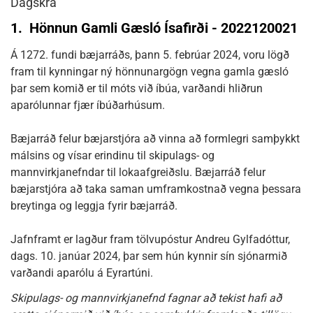
Dagskrá
1.
Hönnun Gamli Gæsló Ísafirði - 2022120021
Á 1272. fundi bæjarráðs, þann 5. febrúar 2024, voru lögð
fram til kynningar ný hönnunargögn vegna gamla gæsló
þar sem komið er til móts við íbúa, varðandi hliðrun
aparólunnar fjær íbúðarhúsum.
Bæjarráð felur bæjarstjóra að vinna að formlegri samþykkt
málsins og vísar erindinu til skipulags- og
mannvirkjanefndar til lokaafgreiðslu. Bæjarráð felur
bæjarstjóra að taka saman umframkostnað vegna þessara
breytinga og leggja fyrir bæjarráð.
Jafnframt er lagður fram tölvupóstur Andreu Gylfadóttur,
dags. 10. janúar 2024, þar sem hún kynnir sín sjónarmið
varðandi aparólu á Eyrartúni.
Skipulags- og mannvirkjanefnd fagnar að tekist hafi að