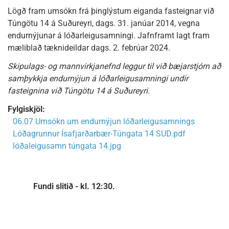
Lögð fram umsókn frá þinglýstum eiganda fasteignar við
Túngötu 14 á Suðureyri, dags. 31. janúar 2014, vegna
endurnýjunar á lóðarleigusamningi. Jafnframt lagt fram
mæliblað tæknideildar dags. 2. febrúar 2024.
Skipulags- og mannvirkjanefnd leggur til við bæjarstjórn að
samþykkja endurnýjun á lóðarleigusamningi undir
fasteignina við Túngötu 14 á Suðureyri.
Fylgiskjöl:
06.07 Umsókn um endurnýjun lóðarleigusamnings
Lóðagrunnur Ísafjarðarbær-Túngata 14 SUD.pdf
lóðaleigusamn túngata 14.jpg
Fundi slitið - kl. 12:30.