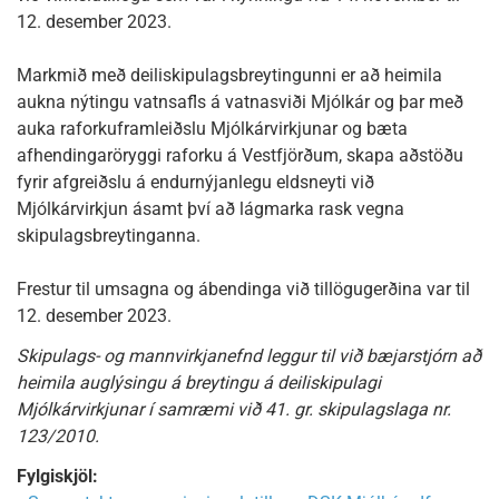
12. desember 2023.
Markmið með deiliskipulagsbreytingunni er að heimila
aukna nýtingu vatnsafls á vatnasviði Mjólkár og þar með
auka raforkuframleiðslu Mjólkárvirkjunar og bæta
afhendingaröryggi raforku á Vestfjörðum, skapa aðstöðu
fyrir afgreiðslu á endurnýjanlegu eldsneyti við
Mjólkárvirkjun ásamt því að lágmarka rask vegna
skipulagsbreytinganna.
Frestur til umsagna og ábendinga við tillögugerðina var til
12. desember 2023.
Skipulags- og mannvirkjanefnd leggur til við bæjarstjórn að
heimila auglýsingu á breytingu á deiliskipulagi
Mjólkárvirkjunar í samræmi við 41. gr. skipulagslaga nr.
123/2010.
Fylgiskjöl: