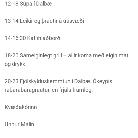
12-13 Súpa í Dalbæ
13-14 Leikir og þrautir á útisvæði
14-16:30 Kaffihlaðborð
18-20 Sameiginlegt grill – allir koma með eigin mat
og drykk
20-23 Fjölskylduskemmtun í Dalbæ. Ókeypis
rabarabaragrautur, en frjáls framlög.
Kvæðakórinn
Unnur Malín