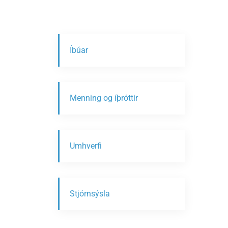
Íbúar
Menning og íþróttir
Umhverfi
Stjórnsýsla