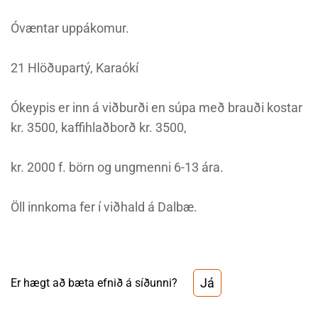
Óvæntar uppákomur.
21 Hlöðupartý, Karaókí
Ókeypis er inn á viðburði en súpa með brauði kostar
kr. 3500, kaffihlaðborð kr. 3500,
kr. 2000 f. börn og ungmenni 6-13 ára.
Öll innkoma fer í viðhald á Dalbæ.
Já
Er hægt að bæta efnið á síðunni?