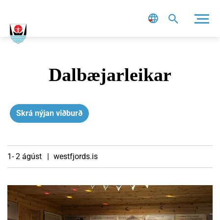
Leit
Dalbæjarleikar
Skrá nýjan viðburð
1- 2 ágúst
westfjords.is