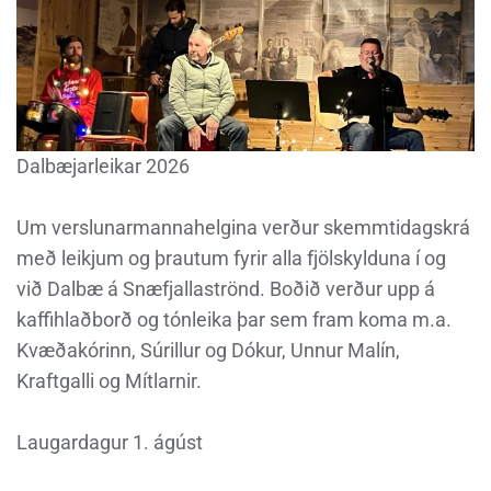
Dalbæjarleikar 2026
Um verslunarmannahelgina verður skemmtidagskrá
með leikjum og þrautum fyrir alla fjölskylduna í og
við Dalbæ á Snæfjallaströnd. Boðið verður upp á
kaffihlaðborð og tónleika þar sem fram koma m.a.
Kvæðakórinn, Súrillur og Dókur, Unnur Malín,
Kraftgalli og Mítlarnir.
Laugardagur 1. ágúst