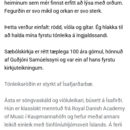
heiminum sem mér finnst erfitt að lýsa með orðum.
Fegurðin er svo mikil og orkan er svo sterk.
Þetta verður einfalt: rödd, víóla og gítar. Ég hlakka til
að halda mína fyrstu tónleika á Ingjaldssandi.
Sæbólskirkja er rétt tæplega 100 ára gömul, hönnuð
af Guðjóni Samúelssyni og var ein af hans fyrstu
kirkjuteikningum.
Tónleikaröðin er styrkt af Ísafjarðarbæ.
Ásta er söngvaskáld og víóluleikari, búsett á Ísafirði.
Hún er klassískt menntuð frá Royal Danish Academy
of Music í Kaupmannahöfn og hefur meðal annars
leikið einleik með Sinfóníuhljómsveit Íslands. Á ferli