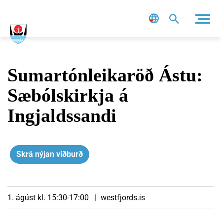
Leit
Sumartónleikaröð Ástu:
Sæbólskirkja á
Ingjaldssandi
Skrá nýjan viðburð
1. ágúst kl. 15:30-17:00
westfjords.is