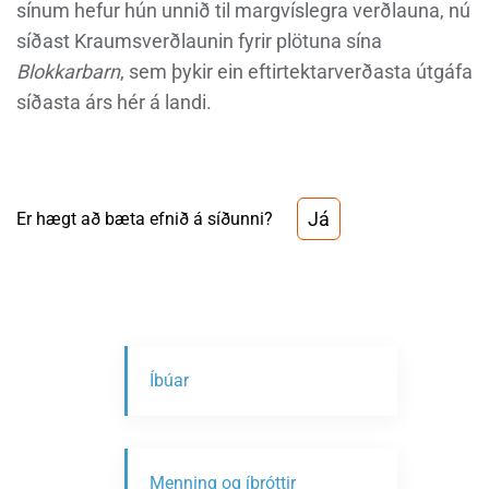
sínum hefur hún unnið til margvíslegra verðlauna, nú
síðast Kraumsverðlaunin fyrir plötuna sína
Blokkarbarn
, sem þykir ein eftirtektarverðasta útgáfa
síðasta árs hér á landi.
Já
Er hægt að bæta efnið á síðunni?
Íbúar
Menning og íþróttir