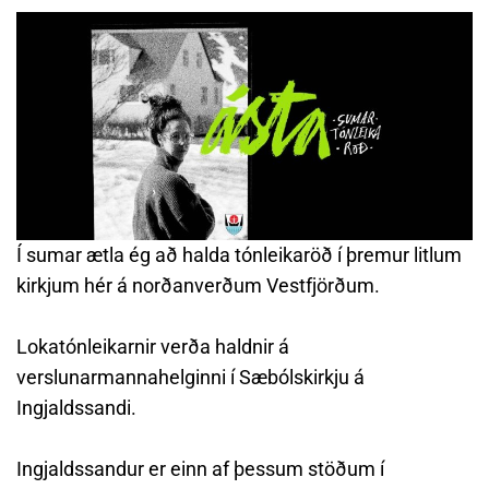
Í sumar ætla ég að halda tónleikaröð í þremur litlum
kirkjum hér á norðanverðum Vestfjörðum.
Lokatónleikarnir verða haldnir á
verslunarmannahelginni í Sæbólskirkju á
Ingjaldssandi.
Ingjaldssandur er einn af þessum stöðum í