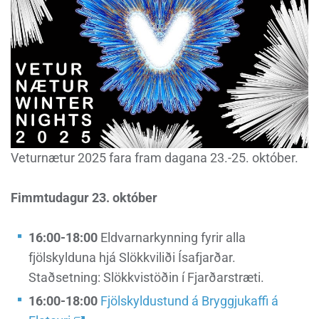
Veturnætur 2025 fara fram dagana 23.-25. október.
Fimmtudagur 23. október
16:00-18:00
Eldvarnarkynning fyrir alla
fjölskylduna hjá Slökkviliði Ísafjarðar.
Staðsetning: Slökkvistöðin í Fjarðarstræti.
16:00-18:00
Fjölskyldustund á Bryggjukaffi á