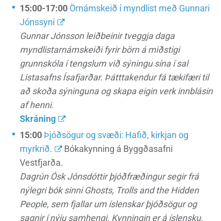
15:00-17:00
Örnámskeið í myndlist með Gunnari
Jónssyni
Gunnar Jónsson leiðbeinir tveggja daga
myndlistarnámskeiði fyrir börn á miðstigi
grunnskóla í tengslum við sýningu sína í sal
Listasafns Ísafjarðar. Þátttakendur fá tækifæri til
að skoða sýninguna og skapa eigin verk innblásin
af henni.
Skráning
15:00
Þjóðsögur og svæði: Hafið, kirkjan og
myrkrið.
Bókakynning á Byggðasafni
Vestfjarða.
Dagrún Ósk Jónsdóttir þjóðfræðingur segir frá
nýlegri bók sinni Ghosts, Trolls and the Hidden
People, sem fjallar um íslenskar þjóðsögur og
sagnir í nýju samhengi. Kynningin er á íslensku.