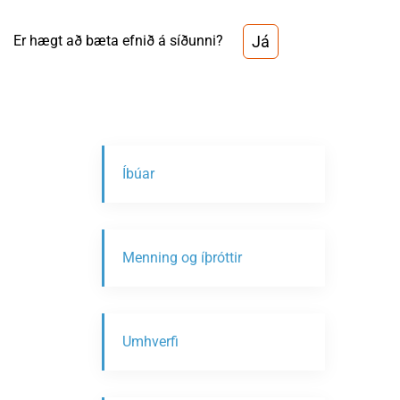
Já
Er hægt að bæta efnið á síðunni?
Íbúar
Menning og íþróttir
Umhverfi