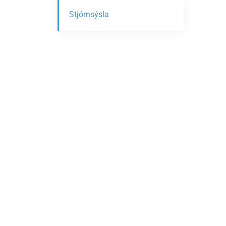
Stjórnsýsla