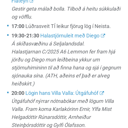
Flateyri
Gestir geta málað bolla. Tilboð á heitu súkkulaði
og vöfflu.
17:00
Lúðrasveit TÍ leikur fjörug lög í Neista.
19:30-21:30
Halastjörnuleit með Diego
Á skíðasvæðinu á Seljalandsdal.
Halastjarnan C/2025 A6 Lemmon fer fram hjá
jörðu og Diego mun leiðbeina ykkur um
stjörnuhimininn til að finna hana og sjá í gegnum
sjónauka sína. (ATH, aðeins ef það er alveg
heiðskírt.)
20:00
Lögin hans Villa Valla: Útgáfuhóf
Útgáfuhóf nýrrar nótnabókar með lögum Villa
Valla. Fram koma Karlakórinn Ernir, Ylfa Mist
Helgadóttir Rúnarsdóttir, Arnheiður
Steinþórsdóttir og Gylfi Ólafsson.