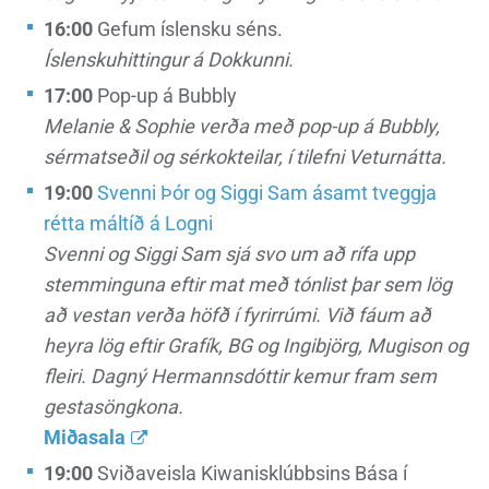
16:00
Gefum íslensku séns.
Íslenskuhittingur á Dokkunni.
17:00
Pop-up á Bubbly
Melanie & Sophie verða með pop-up á Bubbly,
sérmatseðil og sérkokteilar, í tilefni Veturnátta.
19:00
Svenni Þór og Siggi Sam ásamt tveggja
rétta máltíð á Logni
Svenni og Siggi Sam sjá svo um að rífa upp
stemminguna eftir mat með tónlist þar sem lög
að vestan verða höfð í fyrirrúmi. Við fáum að
heyra lög eftir Grafík, BG og Ingibjörg, Mugison og
fleiri. Dagný Hermannsdóttir kemur fram sem
gestasöngkona.
Miðasala
19:00
Sviðaveisla Kiwanisklúbbsins Bása í