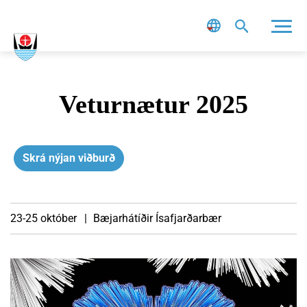
Leit
Veturnætur 2025
Skrá nýjan viðburð
23-25 október
Bæjarhátíðir
Ísafjarðarbær