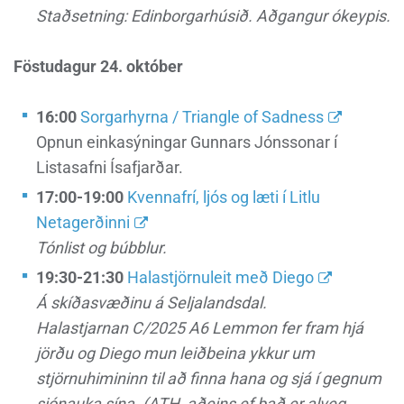
Staðsetning: Edinborgarhúsið. Aðgangur ókeypis.
Föstudagur 24. október
16:00
Sorgarhyrna / Triangle of Sadness
Opnun einkasýningar Gunnars Jónssonar í
Listasafni Ísafjarðar.
17:00-19:00
Kvennafrí, ljós og læti í Litlu
Netagerðinni
Tónlist og búbblur.
19:30-21:30
Halastjörnuleit með Diego
Á skíðasvæðinu á Seljalandsdal.
Halastjarnan C/2025 A6 Lemmon fer fram hjá
jörðu og Diego mun leiðbeina ykkur um
stjörnuhimininn til að finna hana og sjá í gegnum
sjónauka sína. (ATH, aðeins ef það er alveg