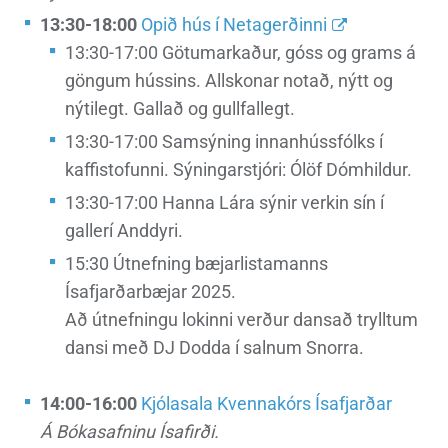
13:30-18:00
Opið hús í Netagerðinni
13:30-17:00 Götumarkaður, góss og grams á
göngum hússins. Allskonar notað, nýtt og
nýtilegt. Gallað og gullfallegt.
13:30-17:00 Samsýning innanhússfólks í
kaffistofunni. Sýningarstjóri: Ólöf Dómhildur.
13:30-17:00 Hanna Lára sýnir verkin sín í
gallerí Anddyri.
15:30 Útnefning bæjarlistamanns
Ísafjarðarbæjar 2025.
Að útnefningu lokinni verður dansað trylltum
dansi með DJ Dodda í salnum Snorra.
14:00-16:00
Kjólasala Kvennakórs Ísafjarðar
Á Bókasafninu Ísafirði.