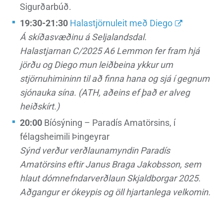
Sigurðarbúð.
19:30-21:30
Halastjörnuleit með Diego
Á skíðasvæðinu á Seljalandsdal.
Halastjarnan C/2025 A6 Lemmon fer fram hjá
jörðu og Diego mun leiðbeina ykkur um
stjörnuhimininn til að finna hana og sjá í gegnum
sjónauka sína. (ATH, aðeins ef það er alveg
heiðskírt.)
20:00
Bíósýning – Paradís Amatörsins, í
félagsheimili Þingeyrar
Sýnd verður verðlaunamyndin Paradís
Amatörsins eftir Janus Braga Jakobsson, sem
hlaut dómnefndarverðlaun Skjaldborgar 2025.
Aðgangur er ókeypis og öll hjartanlega velkomin.