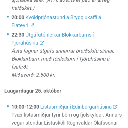
heiðskírt.)
20:00
Kvöldprjónastund á Bryggjukaffi á
Flateyri
22:30
Útgáfutónleikar Blokkarbarns í
Tjöruhúsinu
Ásta fagnar útgáfu annarrar breiðskífu sinnar,
Blokkarbarn, með tónleikum í Tjöruhúsinu á
Ísafirði.
Miðaverð: 2.500 kr.
Laugardagur 25. október
10:00-12:00
Listasmiðjur í Edinborgarhúsinu
Tvær listasmiðjur fyrir börn og fjölskyldur. Annars
vegar stendur Listaskóli Rögnvaldar Ólafssonar