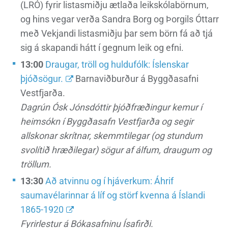
(LRÓ) fyrir listasmiðju ætlaða leikskólabörnum,
og hins vegar verða Sandra Borg og Þorgils Óttarr
með Vekjandi listasmiðju þar sem börn fá að tjá
sig á skapandi hátt í gegnum leik og efni.
13:00
Draugar, tröll og huldufólk: Íslenskar
þjóðsögur.
Barnaviðburður á Byggðasafni
Vestfjarða.
Dagrún Ósk Jónsdóttir þjóðfræðingur kemur í
heimsókn í Byggðasafn Vestfjarða og segir
allskonar skrítnar, skemmtilegar (og stundum
svolítið hræðilegar) sögur af álfum, draugum og
tröllum.
13:30
Að atvinnu og í hjáverkum: Áhrif
saumavélarinnar á líf og störf kvenna á Íslandi
1865-1920
Fyrirlestur á Bókasafninu Ísafirði.