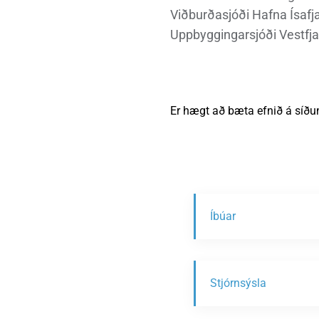
Viðburðasjóði Hafna Ísafj
Uppbyggingarsjóði Vestfja
Er hægt að bæta efnið á síðu
Íbúar
Stjórnsýsla