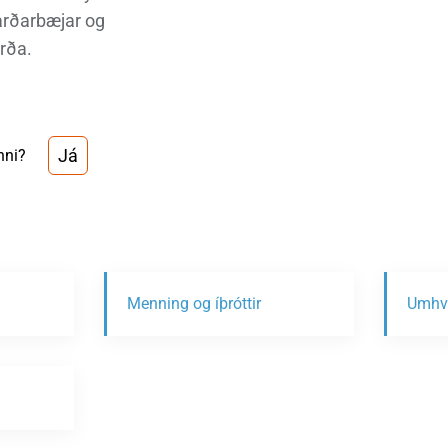
arðarbæjar og
rða.
Já
nni?
Menning og íþróttir
Umhve