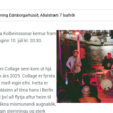
nn
nir
Viðburðir
Veður, færð og náttúruvá
Fréttir og útgáfa
ning
Edinborgarhúsið, Aðalstræti 7 Ísafirði
va Kolbeinssonar kemur fram
inn 10. júlí kl. 20:30.
unni Collage sem kom út hjá
k árs 2025. Collage er fyrsta
með eigin efni. Þetta er
lásinn af tíma hans í Berlín
í að flytja aftur heim til
 tákna mismunandi augnablik,
igin stemningu og sterk