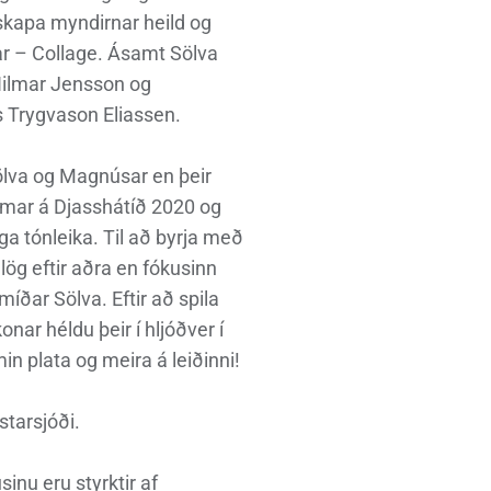
skapa myndirnar heild og
ar – Collage. Ásamt Sölva
Hilmar Jensson og
 Trygvason Eliassen.
 Sölva og Magnúsar en þeir
lmar á Djasshátíð 2020 og
a tónleika. Til að byrja með
lög eftir aðra en fókusinn
smíðar Sölva. Eftir að spila
konar héldu þeir í hljóðver í
n plata og meira á leiðinni!
starsjóði.
sinu eru styrktir af