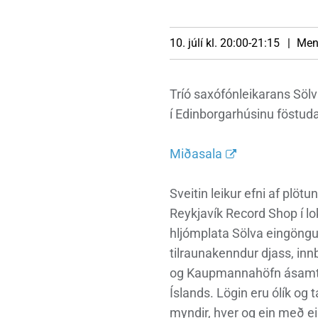
Heimili
Útivist og náttúra
Umhverfismál
Umsóknir
Nýir íbúar
Ferðamaðuri
Samgöngur
Svið og stofna
10. júlí kl. 20:00-21:15
Men
Tríó saxófónleikarans Söl
Reglur og samþykktir
í Edinborgarhúsinu föstudag
Miðasala
Sveitin leikur efni af plöt
Reykjavík Record Shop í lo
hljómplata Sölva eingöngu 
tilraunakenndur djass, innb
og Kaupmannahöfn ásamt þv
Íslands. Lögin eru ólík og
myndir, hver og ein með e