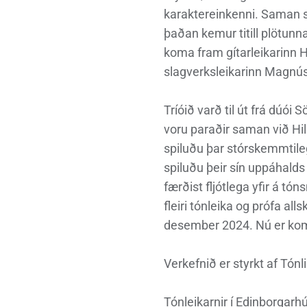
karaktereinkenni. Saman 
þaðan kemur titill plötunn
koma fram gítarleikarinn 
slagverksleikarinn Magnús
Tríóið varð til út frá dúói
voru paraðir saman við Hi
spiluðu þar stórskemmtileg
spiluðu þeir sín uppáhalds 
færðist fljótlega yfir á tón
fleiri tónleika og prófa alls
desember 2024. Nú er komi
Verkefnið er styrkt af Tónli
Tónleikarnir í Edinborgarhú