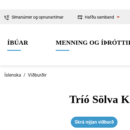
Símanúmer og opnunartímar
Hafðu samband
Fyrirspurnir
ÍBÚAR
MENNING OG ÍÞRÓTTI
Ábendingar og
kvartanir
Íslenska
/
Viðburðir
Tríó Sölva K
0-6 ára
Lífið í Ísafjarðarbæ
Skipulag og framkvæmdir
Um Ísafjarðarbæ
Grunnskólaal
Íþróttir
Byggingarmá
Stjórnkerfi
Skrá nýjan viðburð