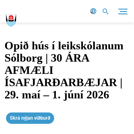
Leit
Opið hús í leikskólanum
Sólborg | 30 ÁRA
AFMÆLI
ÍSAFJARÐARBÆJAR |
29. maí – 1. júní 2026
Skrá nýjan viðburð