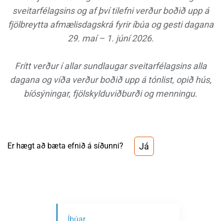
sveitarfélagsins og af því tilefni verður boðið upp á
fjölbreytta afmælisdagskrá fyrir íbúa og gesti dagana
29. maí – 1. júní 2026.
Frítt verður í allar sundlaugar sveitarfélagsins alla
dagana og víða verður boðið upp á tónlist, opið hús,
bíósýningar, fjölskylduviðburði og menningu.
Já
Er hægt að bæta efnið á síðunni?
Íbúar