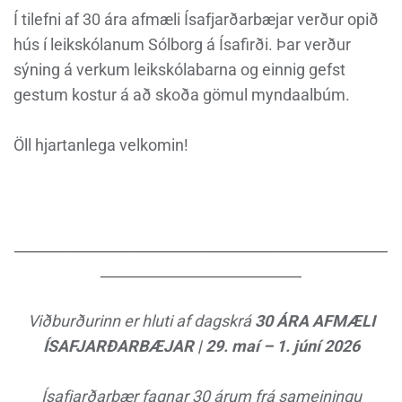
Í tilefni af 30 ára afmæli Ísafjarðarbæjar verður opið
hús í leikskólanum Sólborg á Ísafirði. Þar verður
sýning á verkum leikskólabarna og einnig gefst
gestum kostur á að skoða gömul myndaalbúm.
Öll hjartanlega velkomin!
____________________________________________________
____________________________
Viðburðurinn er hluti af dagskrá
30 ÁRA AFMÆLI
ÍSAFJARÐARBÆJAR | 29. maí – 1. júní 2026
Ísafjarðarbær fagnar 30 árum frá sameiningu