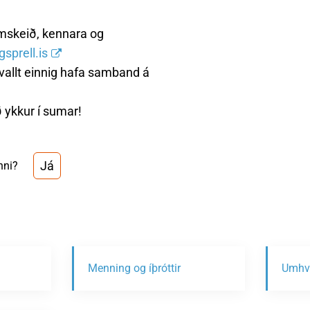
mskeið, kennara og
gsprell.is
 ávallt einnig hafa samband á
 ykkur í sumar!
Já
nni?
Menning og íþróttir
Umhve