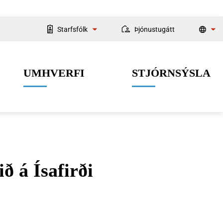
Starfsfólk
Þjónustugátt
Starfsmannaleit
UMHVERFI
STJÓRNSÝSLA
Fyrir starfsmenn
ð á Ísafirði
Velferðarþjónusta
Menning og listir
Dýrahald
Fjármál