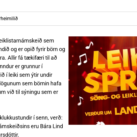
nn
nir
Viðburðir
Veður, færð og náttúruvá
Fréttir og útgáfa
heimilið
 leiklistarnámskeið sem
ndið og er opið fyrir börn og
. Allir fá tækifæri til að
enndur er grunnur í
 í leiki sem ýtir undir
á lögunum sem börnin hafa
um við til sýningu sem er
lukkustundir í senn, verð:
ámskeiðsins eru Bára Lind
rsdóttir.