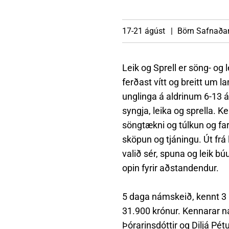
Heimili
Útivist og náttúra
Umhverfismál
Umsóknir
Nýir íbúar
Ferðamaðuri
Samgöngur
Svið og stofna
17-21 ágúst
Börn
Safnaðar
Leik og Sprell er söng- og
Reglur og samþykktir
ferðast vítt og breitt um la
unglinga á aldrinum 6-13 ára
syngja, leika og sprella. K
söngtækni og túlkun og farið
sköpun og tjáningu. Út fr
valið sér, spuna og leik bú
opin fyrir aðstandendur.
5 daga námskeið, kennt 3 k
31.900 krónur. Kennarar n
Þórarinsdóttir og Diljá Pétu