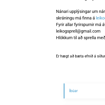
Nánari upplýsingar um ná
skráningu má finna á
leiko
Fyrir allar fyrirspurnir má
leikogsprell@gmail.com
Hlökkum til að sprella með
Er hægt að bæta efnið á síðu
Íbúar