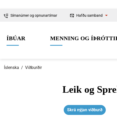
Símanúmer og opnunartímar
Hafðu samband
Fyrirspurnir
ÍBÚAR
MENNING OG ÍÞRÓTTI
Ábendingar og
kvartanir
Íslenska
/
Viðburðir
Leik og Sprel
0-6 ára
Lífið í Ísafjarðarbæ
Skipulag og framkvæmdir
Um Ísafjarðarbæ
Grunnskólaal
Íþróttir
Byggingarmá
Stjórnkerfi
Skrá nýjan viðburð