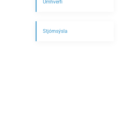
Umhverfi
Stjórnsýsla