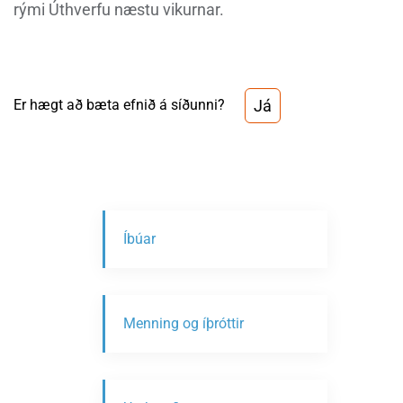
rými Úthverfu næstu vikurnar.
Já
Er hægt að bæta efnið á síðunni?
Íbúar
Menning og íþróttir