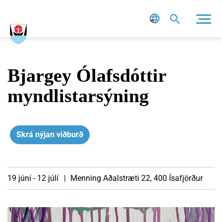
Leit
Bjargey Ólafsdóttir
myndlistarsýning
Skrá nýjan viðburð
19 júní - 12 júlí
Menning
Aðalstræti 22, 400 Ísafjörður