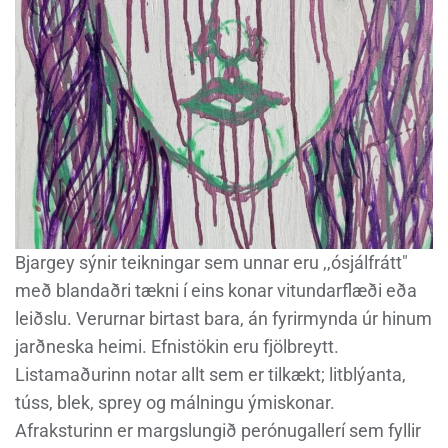
Bjargey sýnir teikningar sem unnar eru ,,ósjálfrátt"
með blandaðri tækni í eins konar vitundarflæði eða
leiðslu. Verurnar birtast bara, án fyrirmynda úr hinum
jarðneska heimi. Efnistökin eru fjölbreytt.
Listamaðurinn notar allt sem er tilkækt; litblýanta,
túss, blek, sprey og málningu ýmiskonar.
Afraksturinn er margslungið perónugallerí sem fyllir