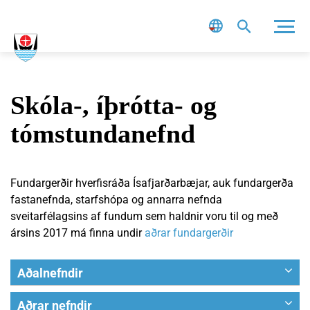
Leit
Skóla-, íþrótta- og
tómstundanefnd
Fundargerðir hverfisráða Ísafjarðarbæjar, auk fundargerða
fastanefnda, starfshópa og annarra nefnda
sveitarfélagsins af fundum sem haldnir voru til og með
ársins 2017 má finna undir
aðrar fundargerðir
Aðalnefndir
Bæjarráð
Aðrar nefndir