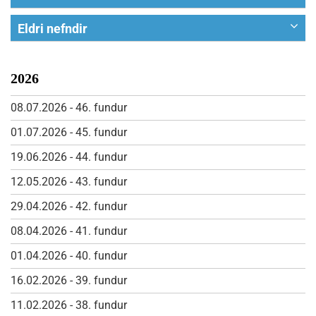
Bæjarstjórn
Afgreiðslufundir byggingarfulltrúa
Eldri nefndir
Fjallskilanefnd
Framkvæmdaráð Velferðarþjónustu Vestfjarða
Hafnarstjórn
Atvinnumálanefnd
Fulltrúaráð Velferðaþjónustu Vestfjarða
Menningarmálanefnd
Barnaverndarnefnd á norðanverðum Vestfjörðum
2026
Nefnd um byggingu slökkvistöðvar í Skutulsfirði
Sameinuð almannavarnanefnd Ísafjarðarbæjar og
Fræðslunefnd
Nefnd um framtíðarhúsnæði leik- og grunnskóla í
08.07.2026 - 46. fundur
Súðavíkurhrepps
Hátíðarnefnd
Skutulsfirði
Skipulags- og mannvirkjanefnd
01.07.2026 - 45. fundur
Íþrótta- og tómstundanefnd
Notendaráð fatlaðs fólks á Vestfjörðum
Skóla-, íþrótta- og tómstundanefnd
19.06.2026 - 44. fundur
Nefnd um byggingu fjölnota knattspyrnuhúss
Ungmennaráð Ísafjarðarbæjar
Umhverfis- og framkvæmdanefnd
Nefnd um íbúalýðræði og virkari stjórnsýslu
12.05.2026 - 43. fundur
Öldungaráð
Velferðarnefnd
Starfshópur um framtíðarskipan komu
29.04.2026 - 42. fundur
skemmtiferðaskipa
08.04.2026 - 41. fundur
Starfshópur um framtíðarskipulag íþróttamannvirkja
á Torfnesi
01.04.2026 - 40. fundur
Starfshópur um málefni leikskóla
16.02.2026 - 39. fundur
Starfshópur um skipulag útivistarsvæða í Tungudal
11.02.2026 - 38. fundur
og Seljalandsdal