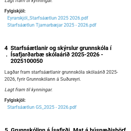
Lagt fram til kynningar.
Fylgiskjöl:
Eyrarskjól_Starfsáætlun 2025 2026.pdf
Starfsáætlun Tjarnarbæjar 2025 - 2026.pdf
4
Starfsáætlanir og skýrslur grunnskóla í
.
Ísafjarðarbæ skólaárið 2025-2026 -
2025100050
Lagðar fram starfsáætlanir grunnskóla skólaárið 2025-
2026, fyrir Grunnskólann á Suðureyri.
Lagt fram til kynningar.
Fylgiskjöl:
Starfsáætlun GS_2025 - 2026.pdf
5
Grunnskólinn á Ísafirði. Mat á húsnæðisþörf