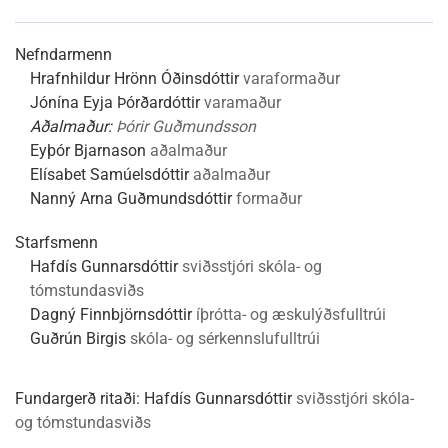
Nefndarmenn
Hrafnhildur Hrönn Óðinsdóttir
varaformaður
Jónína Eyja Þórðardóttir
varamaður
Aðalmaður:
Þórir Guðmundsson
Eyþór Bjarnason
aðalmaður
Elísabet Samúelsdóttir
aðalmaður
Nanný Arna Guðmundsdóttir
formaður
Starfsmenn
Hafdís Gunnarsdóttir
sviðsstjóri skóla- og
tómstundasviðs
Dagný Finnbjörnsdóttir
íþrótta- og æskulýðsfulltrúi
Guðrún Birgis
skóla- og sérkennslufulltrúi
Fundargerð ritaði:
Hafdís Gunnarsdóttir
sviðsstjóri skóla-
og tómstundasviðs