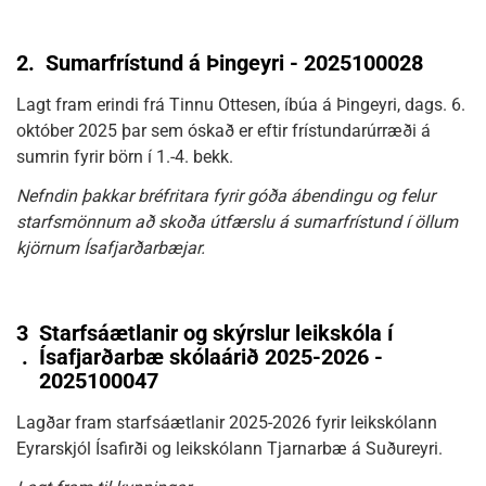
2.
Sumarfrístund á Þingeyri - 2025100028
Lagt fram erindi frá Tinnu Ottesen, íbúa á Þingeyri, dags. 6.
október 2025 þar sem óskað er eftir frístundarúrræði á
sumrin fyrir börn í 1.-4. bekk.
Nefndin þakkar bréfritara fyrir góða ábendingu og felur
starfsmönnum að skoða útfærslu á sumarfrístund í öllum
kjörnum Ísafjarðarbæjar.
3
Starfsáætlanir og skýrslur leikskóla í
.
Ísafjarðarbæ skólaárið 2025-2026 -
2025100047
Lagðar fram starfsáætlanir 2025-2026 fyrir leikskólann
Eyrarskjól Ísafirði og leikskólann Tjarnarbæ á Suðureyri.