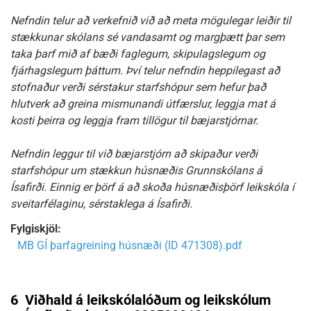
Nefndin telur að verkefnið við að meta mögulegar leiðir til
stækkunar skólans sé vandasamt og margþætt þar sem
taka þarf mið af bæði faglegum, skipulagslegum og
fjárhagslegum þáttum. Því telur nefndin heppilegast að
stofnaður verði sérstakur starfshópur sem hefur það
hlutverk að greina mismunandi útfærslur, leggja mat á
kosti þeirra og leggja fram tillögur til bæjarstjórnar.
Nefndin leggur til við bæjarstjórn að skipaður verði
starfshópur um stækkun húsnæðis Grunnskólans á
Ísafirði. Einnig er þörf á að skoða húsnæðisþörf leikskóla í
sveitarfélaginu, sérstaklega á Ísafirði.
Fylgiskjöl:
MB GÍ þarfagreining húsnæði (ID 471308).pdf
6
Viðhald á leikskólalóðum og leikskólum