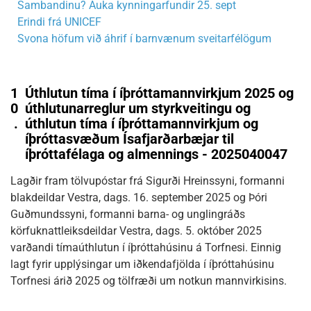
Sambandinu? Auka kynningarfundir 25. sept
Erindi frá UNICEF
Svona höfum við áhrif í barnvænum sveitarfélögum
1
Úthlutun tíma í íþróttamannvirkjum 2025 og
0
úthlutunarreglur um styrkveitingu og
.
úthlutun tíma í íþróttamannvirkjum og
íþróttasvæðum Ísafjarðarbæjar til
íþróttafélaga og almennings - 2025040047
Lagðir fram tölvupóstar frá Sigurði Hreinssyni, formanni
blakdeildar Vestra, dags. 16. september 2025 og Þóri
Guðmundssyni, formanni barna- og unglingráðs
körfuknattleiksdeildar Vestra, dags. 5. október 2025
varðandi tímaúthlutun í íþróttahúsinu á Torfnesi. Einnig
lagt fyrir upplýsingar um iðkendafjölda í íþróttahúsinu
Torfnesi árið 2025 og tölfræði um notkun mannvirkisins.