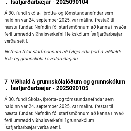
.
Ísafjarðarbæjar - 2025090104
Á 30. fundi skóla-, íþrótta- og tómstundanefndar sem
haldinn var 24. september 2025, var málinu frestað til
næsta fundar. Nefndin fól starfsmönnum að kanna í hvaða
feril umrædd viðhalsverkefni í leikskólum Ísafjarðarbæjar
verða sett í.
Nefndin felur starfmönnum að fylgja eftir þörf á viðhaldi
leik- og grunnskóla í sveitarfélaginu.
7
Viðhald á grunnskólalóðum og grunnskólum
.
Ísafjarðarbæjar - 2025090105
Á 30. fundi Skóla-, íþrótta- og tómstundanefndar sem
haldinn var 24. september 2025, var málinu frestar til
næsta fundar. Nefndin fól starfsmönnum að kanna í hvað
feril umrædd viðhalsverkefni í grunnskólum
Ísafjarðarbæjar verða sett í.