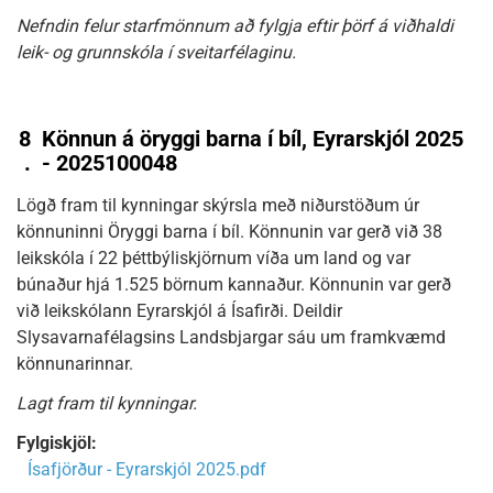
Nefndin felur starfmönnum að fylgja eftir þörf á viðhaldi
leik- og grunnskóla í sveitarfélaginu.
8
Könnun á öryggi barna í bíl, Eyrarskjól 2025
.
- 2025100048
Lögð fram til kynningar skýrsla með niðurstöðum úr
könnuninni Öryggi barna í bíl. Könnunin var gerð við 38
leikskóla í 22 þéttbýliskjörnum víða um land og var
búnaður hjá 1.525 börnum kannaður. Könnunin var gerð
við leikskólann Eyrarskjól á Ísafirði. Deildir
Slysavarnafélagsins Landsbjargar sáu um framkvæmd
könnunarinnar.
Lagt fram til kynningar.
Fylgiskjöl:
Ísafjörður - Eyrarskjól 2025.pdf