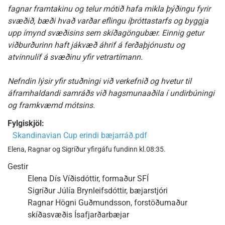
fagnar framtakinu og telur mótið hafa mikla þýðingu fyrir
svæðið, bæði hvað varðar eflingu íþróttastarfs og byggja
upp ímynd svæðisins sem skíðagöngubær. Einnig getur
viðburðurinn haft jákvæð áhrif á ferðaþjónustu og
atvinnulíf á svæðinu yfir vetrartímann.
Nefndin lýsir yfir stuðningi við verkefnið og hvetur til
áframhaldandi samráðs við hagsmunaaðila í undirbúningi
og framkvæmd mótsins.
Fylgiskjöl:
Skandinavian Cup erindi bæjarráð.pdf
Elena, Ragnar og Sigríður yfirgáfu fundinn kl.08:35.
Gestir
Elena Dís Víðisdóttir, formaður SFÍ
Sigríður Júlía Brynleifsdóttir, bæjarstjóri
Ragnar Högni Guðmundsson, forstöðumaður
skíðasvæðis Ísafjarðarbæjar