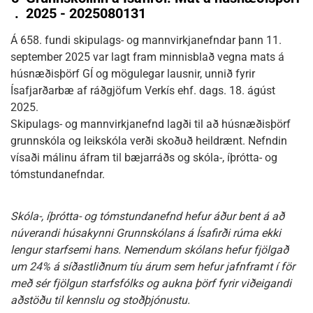
.
2025 - 2025080131
Á 658. fundi skipulags- og mannvirkjanefndar þann 11.
september 2025 var lagt fram minnisblað vegna mats á
húsnæðisþörf GÍ og mögulegar lausnir, unnið fyrir
Ísafjarðarbæ af ráðgjöfum Verkís ehf. dags. 18. ágúst
2025.
Skipulags- og mannvirkjanefnd lagði til að húsnæðisþörf
grunnskóla og leikskóla verði skoðuð heildrænt. Nefndin
vísaði málinu áfram til bæjarráðs og skóla-, íþrótta- og
tómstundanefndar.
Skóla-, íþrótta- og tómstundanefnd hefur áður bent á að
núverandi húsakynni Grunnskólans á Ísafirði rúma ekki
lengur starfsemi hans. Nemendum skólans hefur fjölgað
um 24% á síðastliðnum tíu árum sem hefur jafnframt í för
með sér fjölgun starfsfólks og aukna þörf fyrir viðeigandi
aðstöðu til kennslu og stoðþjónustu.