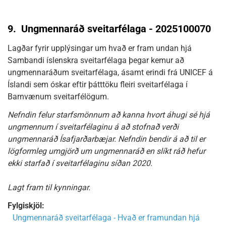
9.
Ungmennaráð sveitarfélaga - 2025100070
Lagðar fyrir upplýsingar um hvað er fram undan hjá
Sambandi íslenskra sveitarfélaga þegar kemur að
ungmennaráðum sveitarfélaga, ásamt erindi frá UNICEF á
Íslandi sem óskar eftir þátttöku fleiri sveitarfélaga í
Barnvænum sveitarfélögum.
Nefndin felur starfsmönnum að kanna hvort áhugi sé hjá
ungmennum í sveitarfélaginu á að stofnað verði
ungmennaráð Ísafjarðarbæjar. Nefndin bendir á að til er
lögformleg umgjörð um ungmennaráð en slíkt ráð hefur
ekki starfað í sveitarfélaginu síðan 2020.
Lagt fram til kynningar.
Fylgiskjöl:
Ungmennaráð sveitarfélaga - Hvað er framundan hjá