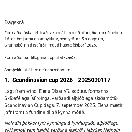
Dagskrá
Formaður óskar eftir að taka mál inn með afbrigðum, með heimild í
16. gr. bæjarmálasamþykktar, sem yrði nr. 5 á dagskrá,
Grunnskólinn á Ísafirði - mat á húsnæðisþörf 2025.
Formaður bar tillöguna upp til atkvæða.
Samþykkt af öllum nefndarmönnum.
1.
Scandinavian cup 2026 - 2025090117
Lagt fram erindi Elenu Dísar Víðisdóttur, formanns
Skíðafélags Ísfirðinga, varðandi alþjóðlega skíðamótið
Scandinavian Cup dags. 7. september 2025. Elena mætir
jafnframt á fundinn til að kynna mótið.
Nefndin þakkar fyrir kynningu á fyrirhuguðu alþjóðlegu
skíðamóti sem haldið verður á Ísafirði í febrúar. Nefndin