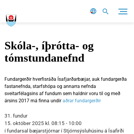
Leit
Skóla-, íþrótta- og
tómstundanefnd
Fundargerðir hverfisráða Ísafjarðarbæjar, auk fundargerða
fastanefnda, starfshópa og annarra nefnda
sveitarfélagsins af fundum sem haldnir voru til og með
ársins 2017 má finna undir
aðrar fundargerðir
31. fundur
15. október 2025 kl. 08:15 - 10:00
í fundarsal bæjarstjórnar í Stjórnsýsluhúsinu á Ísafirði