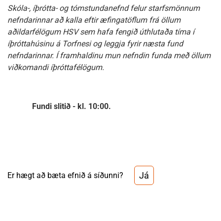
Skóla-, íþrótta- og tómstundanefnd felur starfsmönnum
nefndarinnar að kalla eftir æfingatöflum frá öllum
aðildarfélögum HSV sem hafa fengið úthlutaða tíma í
íþróttahúsinu á Torfnesi og leggja fyrir næsta fund
nefndarinnar. Í framhaldinu mun nefndin funda með öllum
viðkomandi íþróttafélögum.
Fundi slitið - kl. 10:00.
Já
Er hægt að bæta efnið á síðunni?