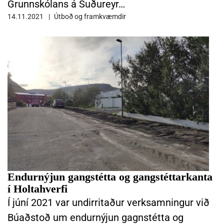
Grunnskólans á Suðureyr…
14.11.2021
Útboð og framkvæmdir
LESA FRÉTTINA ENDURNÝJUN GANGSTÉTTA OG GANGSTÉTTARKAN
Endurnýjun gangstétta og gangstéttarkanta
í Holtahverfi
Í júní 2021 var undirritaður verksamningur við
Búaðstoð um endurnýjun gagnstétta og