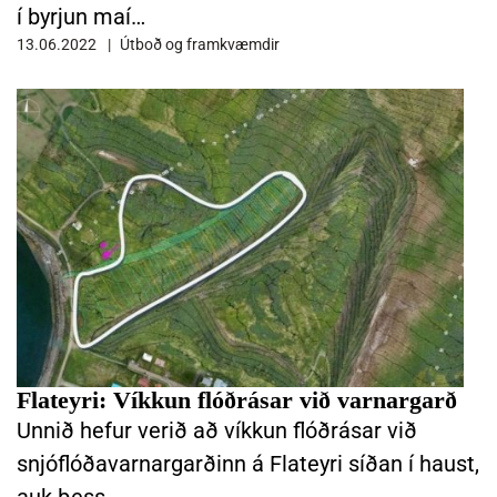
í byrjun maí…
13.06.2022
Útboð og framkvæmdir
LESA FRÉTTINA FLATEYRI: VÍKKUN FLÓÐRÁSAR VIÐ VARNARGARÐ
Flateyri: Víkkun flóðrásar við varnargarð
Unnið hefur verið að víkkun flóðrásar við
snjóflóðavarnargarðinn á Flateyri síðan í haust,
auk þess …