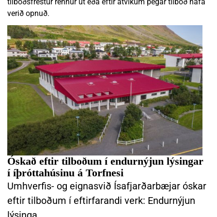
tilboðsfrestur rennur út eða eftir atvikum þegar tilboð hafa
verið opnuð.
LESA FRÉTTINA ÓSKAÐ EFTIR TILBOÐUM Í ENDURNÝJUN LÝSINGAR
Óskað eftir tilboðum í endurnýjun lýsingar
í íþróttahúsinu á Torfnesi
Umhverfis- og eignasvið Ísafjarðarbæjar óskar
eftir tilboðum í eftirfarandi verk: Endurnýjun
lýsinga…