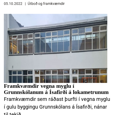
05.10.2022
Útboð og framkvæmdir
LESA FRÉTTINA FRAMKVÆMDIR VEGNA MYGLU Í GRUNNSKÓLANUM
Framkvæmdir vegna myglu í
Grunnskólanum á Ísafirði á lokametrunum
Framkvæmdir sem ráðast þurfti í vegna myglu
í gulu byggingu Grunnskólans á Ísafirði, nánar
til tekið…