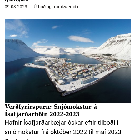
09.03.2023
Útboð og framkvæmdir
LESA FRÉTTINA VERÐFYRIRSPURN: SNJÓMOKSTUR Á ÍSAFJARÐAR
Verðfyrirspurn: Snjómokstur á
Ísafjarðarhöfn 2022-2023
Hafnir Ísafjarðarbæjar óskar eftir tilboði í
snjómokstur frá október 2022 til maí 2023.