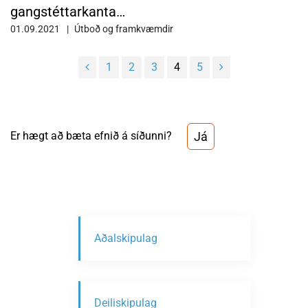
gangstéttarkanta…
01.09.2021
Útboð og framkvæmdir
1
2
3
4
5
Já
Er hægt að bæta efnið á síðunni?
Aðalskipulag
Deiliskipulag