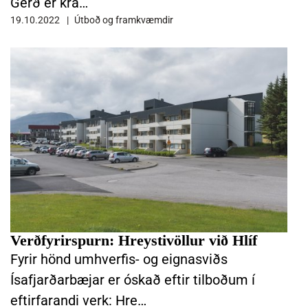
Gerð er kra…
19.10.2022
Útboð og framkvæmdir
LESA FRÉTTINA VERÐFYRIRSPURN: HREYSTIVÖLLUR VIÐ HLÍF
Verðfyrirspurn: Hreystivöllur við Hlíf
Fyrir hönd umhverfis- og eignasviðs
Ísafjarðarbæjar er óskað eftir tilboðum í
eftirfarandi verk: Hre…