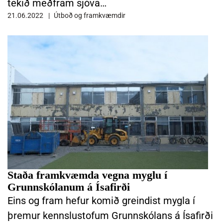
tekið meðfram sjóva…
21.06.2022
Útboð og framkvæmdir
LESA FRÉTTINA STAÐA FRAMKVÆMDA VEGNA MYGLU Í GRUNNSKÓ
Staða framkvæmda vegna myglu í
Grunnskólanum á Ísafirði
Eins og fram hefur komið greindist mygla í
þremur kennslustofum Grunnskólans á Ísafirði