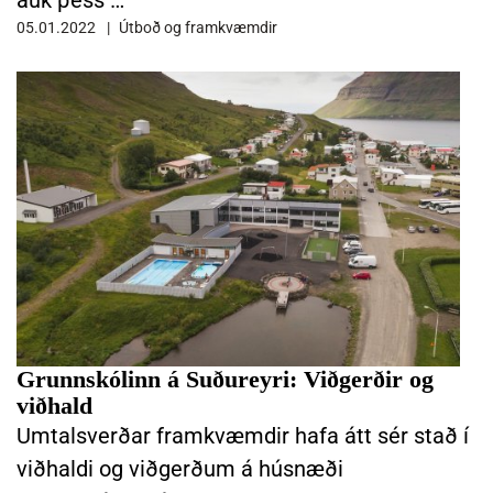
05.01.2022
Útboð og framkvæmdir
LESA FRÉTTINA GRUNNSKÓLINN Á SUÐUREYRI: VIÐGERÐIR OG VI
Grunnskólinn á Suðureyri: Viðgerðir og
viðhald
Umtalsverðar framkvæmdir hafa átt sér stað í
viðhaldi og viðgerðum á húsnæði