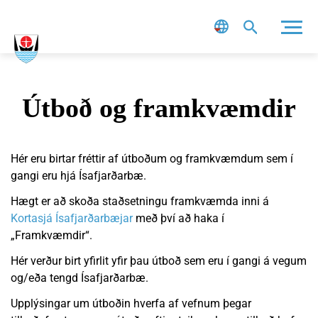
Leit
Útboð og framkvæmdir
Hér eru birtar fréttir af útboðum og framkvæmdum sem í
gangi eru hjá Ísafjarðarbæ.
Hægt er að skoða staðsetningu framkvæmda inni á
Kortasjá Ísafjarðarbæjar
með því að haka í
„Framkvæmdir“.
Hér verður birt yfirlit yfir þau útboð sem eru í gangi á vegum
og/eða tengd Ísafjarðarbæ.
Upplýsingar um útboðin hverfa af vefnum þegar