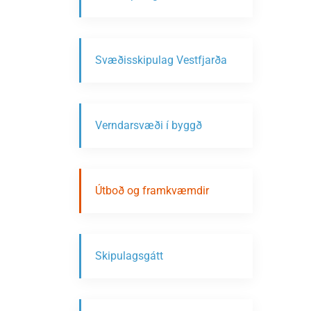
Svæðisskipulag Vestfjarða
Verndarsvæði í byggð
Útboð og framkvæmdir
Skipulagsgátt