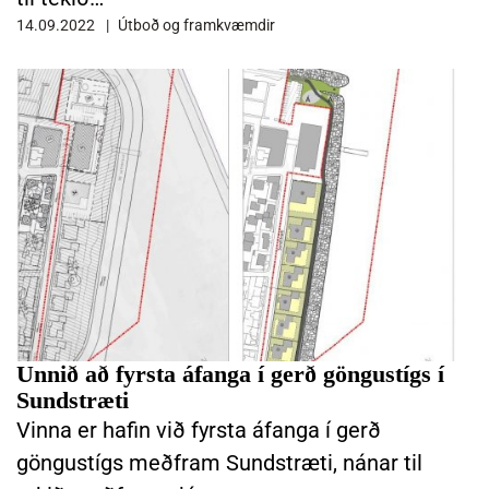
14.09.2022
Útboð og framkvæmdir
LESA FRÉTTINA UNNIÐ AÐ FYRSTA ÁFANGA Í GERÐ GÖNGUSTÍGS 
Unnið að fyrsta áfanga í gerð göngustígs í
Sundstræti
Vinna er hafin við fyrsta áfanga í gerð
göngustígs meðfram Sundstræti, nánar til