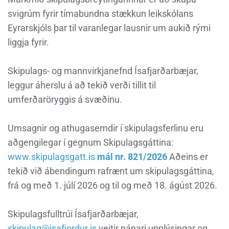
svigrúm fyrir tímabundna stækkun leikskólans
Eyrarskjóls þar til varanlegar lausnir um aukið rými
liggja fyrir.
Skipulags- og mannvirkjanefnd Ísafjarðarbæjar,
leggur áherslu á að tekið verði tillit til
umferðaröryggis á svæðinu.
Umsagnir og athugasemdir í skipulagsferlinu eru
aðgengilegar í gegnum Skipulagsgáttina:
www.skipulagsgatt.is
mál nr. 821/2026
Aðeins er
tekið við ábendingum rafrænt um skipulagsgáttina,
frá og með 1. júlí 2026 og til og með 18. ágúst 2026.
Skipulagsfulltrúi Ísafjarðarbæjar,
skipulag@isafjordur.is
veitir nánari upplýsingar og