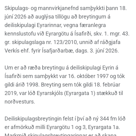
Skipulags- og mannvirkjanefnd samþykkti þann 18.
júní 2026 að auglýsa tillögu að breytingum á
deiliskipulagi Eyrarinnar, vegna færanlegra
kennslustofu við Eyrargötu á Ísafirði, skv. 1. mgr. 43.
gr. skipulagslaga nr. 123/2010, unnið af ráðgjafa
Verkís ehf. fyrir Ísafjarðarbæ, dags. 3. júní 2026.
Um er að ræða breytingu á deiliskipulagi Eyrin á
Ísafirði sem samþykkt var 16. október 1997 og tók
gildi árið 1998. Breyting sem tók gildi 18. febrúar
2019, var lóð Eyrarskjóls (Eyrargata 1) stækkuð til
norðvesturs.
Deiliskipulagsbreytingin felst í því að ný 344 fm lóð
er afmörkuð milli Eyrargötu 1 og 3, Eyrargata 1a.
Markmið skipulagsbreytingarinnar er að skapa