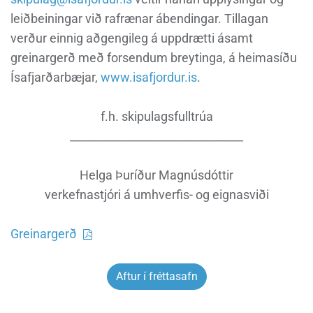
leiðbeiningar við rafrænar ábendingar. Tillagan
verður einnig aðgengileg á uppdrætti ásamt
greinargerð með forsendum breytinga, á heimasíðu
Ísafjarðarbæjar,
www.isafjordur.is
.
f.h. skipulagsfulltrúa
_______________________________
Helga Þuríður Magnúsdóttir
verkefnastjóri á umhverfis- og eignasviði
Greinargerð
Aftur í fréttasafn