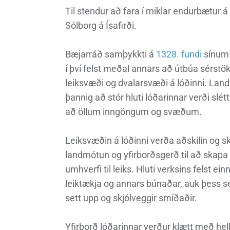
Heimili
Útivist og náttúra
Umhverfismál
Umsóknir
Nýir íbúar
Ferðamaðuri
Samgöngur
Svið og stofna
Til stendur að fara í miklar endurbætur á 
Sólborg á Ísafirði.
Bæjarráð samþykkti á
1328. fundi
sínum 
í því felst meðal annars að útbúa sérst
Reglur og samþykktir
leiksvæði og dvalarsvæði á lóðinni. Lan
þannig að stór hluti lóðarinnar verði sl
að öllum inngöngum og svæðum.
Leiksvæðin á lóðinni verða aðskilin og 
landmótun og yfirborðsgerð til að skapa 
umhverfi til leiks. Hluti verksins felst ei
leiktækja og annars búnaðar, auk þess s
sett upp og skjólveggir smíðaðir.
Yfirborð lóðarinnar verður klætt með hell