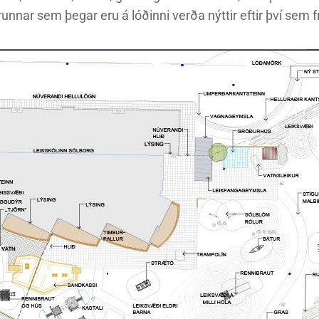
runnar sem þegar eru á lóðinni verða nýttir eftir því sem f