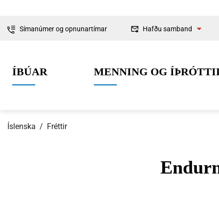
Símanúmer og opnunartímar
Hafðu samband
Fyrirspurnir
ÍBÚAR
MENNING OG ÍÞRÓTTI
Ábendingar og
kvartanir
Íslenska
/
Fréttir
Endurn
0-6 ára
Lífið í Ísafjarðarbæ
Skipulag og framkvæmdir
Um Ísafjarðarbæ
Grunnskólaal
Íþróttir
Byggingarmá
Stjórnkerfi