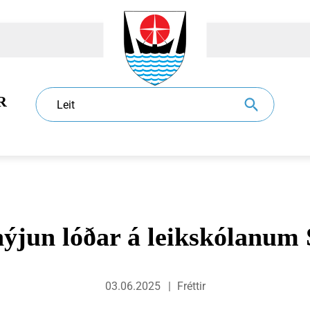
R
Leit
ýjun lóðar á leikskólanum 
dur
l
Eldri borgarar
Sundlaugar
Sorphirða og -förgun
Ráð og nefndir
03.06.2025
Fréttir