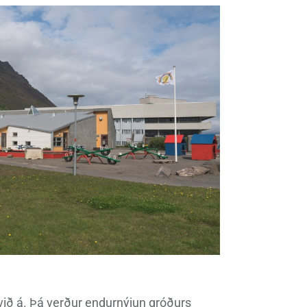
Vinabæir
Almyrkvi á sólu 2026
Gjaldskrár
m við á. Þá verður endurnýjun gróðurs