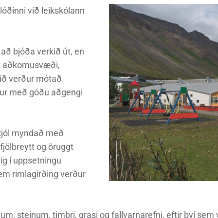
nn
nir
Viðburðir
Veður, færð og náttúruvá
Fréttir og útgáfa
lóðinni við leikskólann
að bjóða verkið út, en
ök aðkomusvæði,
dið verður mótað
éttur með góðu aðgengi
skjól myndað með
fjölbreytt og öruggt
nnig í uppsetningu
em rimlagirðing verður
um, steinum, timbri, grasi og fallvarnarefni, eftir því se