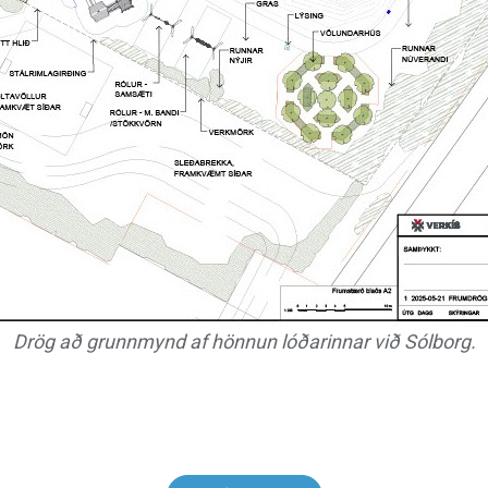
Drög að grunnmynd af hönnun lóðarinnar við Sólborg.