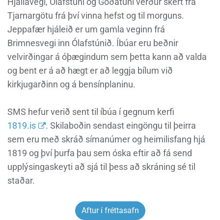
Hjallavegi, Ólafstúni og Goðatúni verður skert frá
Tjarnargötu frá því vinna hefst og til morguns.
Jeppafær hjáleið er um gamla veginn frá
Brimnesvegi inn Ólafstúnið. Íbúar eru beðnir
velvirðingar á óþægindum sem þetta kann að valda
og bent er á að hægt er að leggja bílum við
kirkjugarðinn og á bensínplaninu.
SMS hefur verið sent til íbúa í gegnum kerfi
1819.is
. Skilaboðin sendast eingöngu til þeirra
sem eru með skráð símanúmer og heimilisfang hjá
1819 og því þurfa þau sem óska eftir að fá send
upplýsingaskeyti að sjá til þess að skráning sé til
staðar.
Aftur í fréttasafn