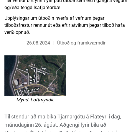
Hér verður birt yfirlit yfir þau útboð sem eru í gangi á vegum
og/eða tengd Ísafjarðarbæ.
Upplýsingar um útboðin hverfa af vefnum þegar
tilboðsfrestur rennur út eða eftir atvikum þegar tilboð hafa
verið opnuð.
26.08.2024
Útboð og framkvæmdir
Mynd: Loftmyndir.
Til stendur að malbika Tjarnargötu á Flateyri í dag,
mánudaginn 26. ágúst. Aðgengi fyrir bíla að