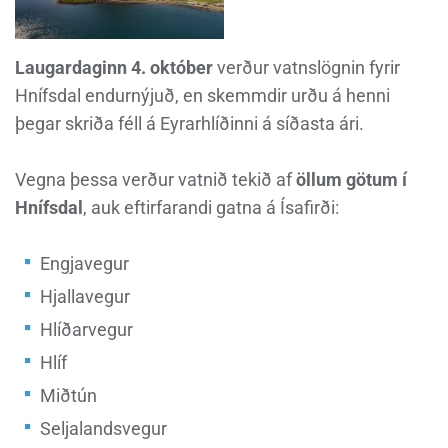
Laugardaginn 4. október
verður vatnslögnin fyrir
Hnífsdal endurnýjuð, en skemmdir urðu á henni
þegar skriða féll á Eyrarhlíðinni á síðasta ári.
Vegna þessa verður vatnið tekið af
öllum götum í
Hnífsdal
, auk eftirfarandi gatna á Ísafirði:
Engjavegur
Hjallavegur
Hlíðarvegur
Hlíf
Miðtún
Seljalandsvegur