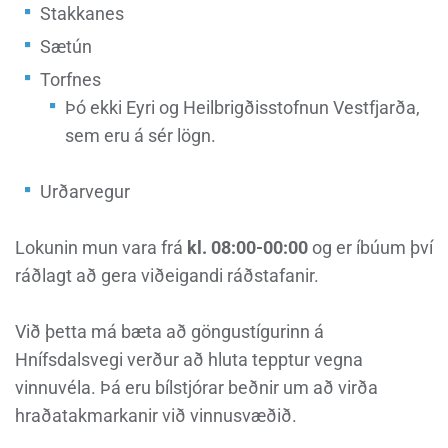
Stakkanes
Sætún
Torfnes
Þó ekki Eyri og Heilbrigðisstofnun Vestfjarða,
sem eru á sér lögn.
Urðarvegur
Lokunin mun vara frá
kl. 08:00-00:00
og er íbúum því
ráðlagt að gera viðeigandi ráðstafanir.
Við þetta má bæta að göngustígurinn á
Hnífsdalsvegi verður að hluta tepptur vegna
vinnuvéla. Þá eru bílstjórar beðnir um að virða
hraðatakmarkanir við vinnusvæðið.