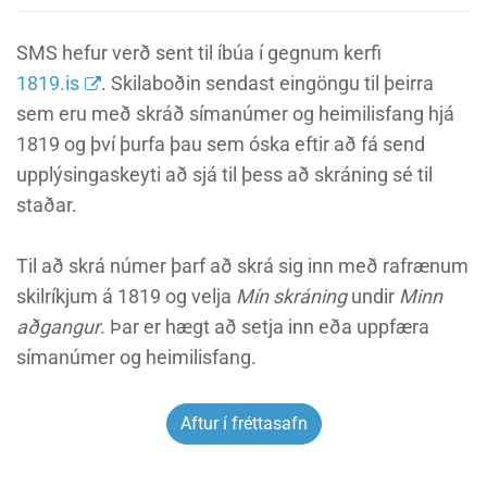
SMS hefur verð sent til íbúa í gegnum kerfi
1819.is
. Skilaboðin sendast eingöngu til þeirra
sem eru með skráð símanúmer og heimilisfang hjá
1819 og því þurfa þau sem óska eftir að fá send
upplýsingaskeyti að sjá til þess að skráning sé til
staðar.
Til að skrá númer þarf að skrá sig inn með rafrænum
skilríkjum á 1819 og velja
Mín skráning
undir
Minn
aðgangur
. Þar er hægt að setja inn eða uppfæra
símanúmer og heimilisfang.
Aftur í fréttasafn