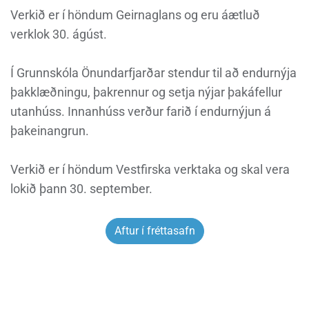
Verkið er í höndum Geirnaglans og eru áætluð
verklok 30. ágúst.
Í Grunnskóla Önundarfjarðar stendur til að endurnýja
þakklæðningu, þakrennur og setja nýjar þakáfellur
utanhúss. Innanhúss verður farið í endurnýjun á
þakeinangrun.
Verkið er í höndum Vestfirska verktaka og skal vera
lokið þann 30. september.
Aftur í fréttasafn