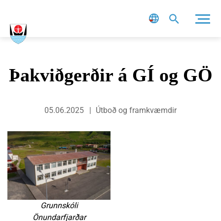
Leit
Þakviðgerðir á GÍ og GÖ
05.06.2025
Útboð og framkvæmdir
Grunnskóli
Önundarfjarðar