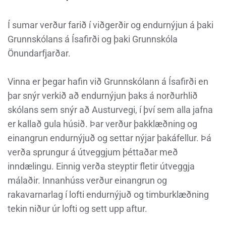
Í sumar verður farið í viðgerðir og endurnýjun á þaki
Grunnskólans á Ísafirði og þaki Grunnskóla
Önundarfjarðar.
Vinna er þegar hafin við Grunnskólann á Ísafirði en
þar snýr verkið að endurnýjun þaks á norðurhlið
skólans sem snýr að Austurvegi, í því sem alla jafna
er kallað gula húsið. Þar verður þakklæðning og
einangrun endurnýjuð og settar nýjar þakáfellur. Þá
verða sprungur á útveggjum þéttaðar með
inndælingu. Einnig verða steyptir fletir útveggja
málaðir. Innanhúss verður einangrun og
rakavarnarlag í lofti endurnýjuð og timburklæðning
tekin niður úr lofti og sett upp aftur.