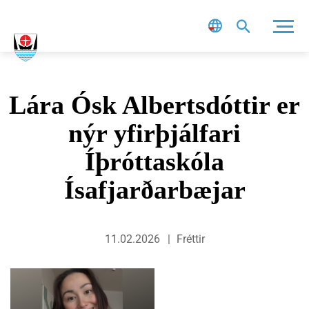
Leit
Lára Ósk Albertsdóttir er
nýr yfirþjálfari
Íþróttaskóla
Ísafjarðarbæjar
11.02.2026
Fréttir