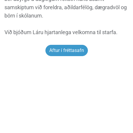
samskiptum við foreldra, aðildarfélög, dægradvöl og
börn í skólanum.
Við bjóðum Láru hjartanlega velkomna til starfa.
Aftur í fréttasafn