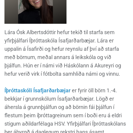
Lára Ósk Albertsdóttir hefur tekið til starfa sem
yfirþjálfari Íþróttaskóla Ísafjarðarbæjar. Lára er
uppalin á Ísafirði og hefur reynslu af því að starfa
með börnum, meðal annars á leikskóla og við
þjálfun. Hún er í námi við Háskólann á Akureyri og
hefur verið virk í fótbolta samhliða námi og vinnu.
Íþróttaskóli Ísafjarðarbæjar
er fyrir öll börn 1.-4.
bekkjar í grunnskólum Ísafjarðarbæjar. Lögð er
áhersla á grunnþjálfun og að börnin fái þjálfun í
flestum þeim íþróttagreinum sem í boði eru á eldri
stigum aðildarfélaga HSV. Yfirþjálfari Íþróttaskólans
ber ábyrgð á daglegum rekstri hans ásamt