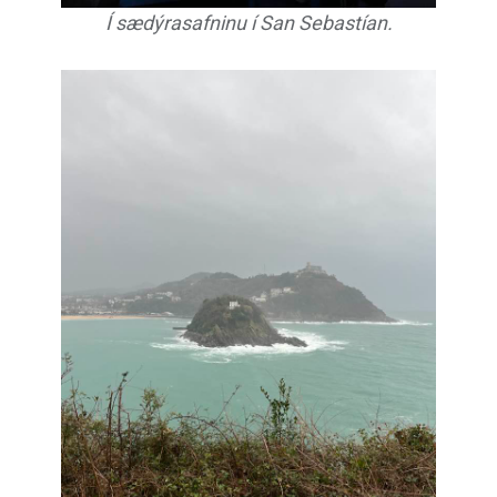
Í sædýrasafninu í San Sebastían.