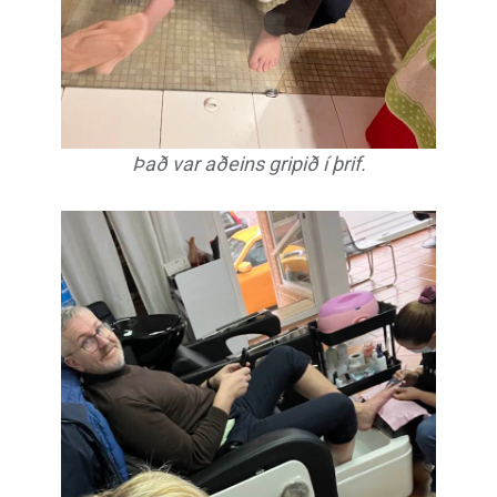
Það var aðeins gripið í þrif.