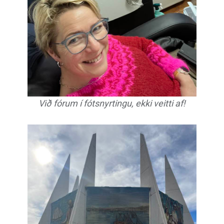
Við fórum í fótsnyrtingu, ekki veitti af!