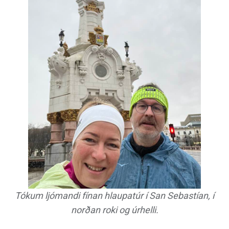
Tókum ljómandi fínan hlaupatúr í San Sebastían, í
norðan roki og úrhelli.