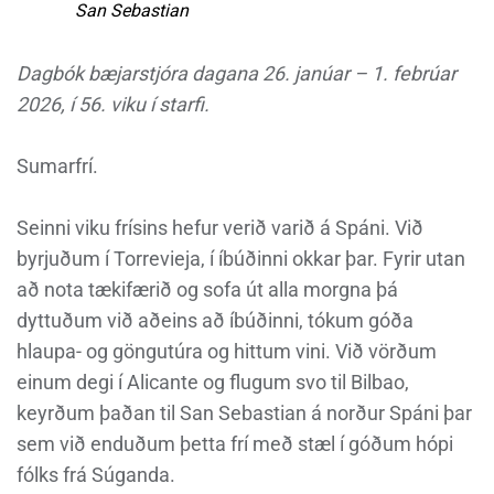
San Sebastian
Dagbók bæjarstjóra dagana 26. janúar – 1. febrúar
2026, í 56. viku í starfi.
Sumarfrí.
Seinni viku frísins hefur verið varið á Spáni. Við
byrjuðum í Torrevieja, í íbúðinni okkar þar. Fyrir utan
að nota tækifærið og sofa út alla morgna þá
dyttuðum við aðeins að íbúðinni, tókum góða
hlaupa- og göngutúra og hittum vini. Við vörðum
einum degi í Alicante og flugum svo til Bilbao,
keyrðum þaðan til San Sebastian á norður Spáni þar
sem við enduðum þetta frí með stæl í góðum hópi
fólks frá Súganda.