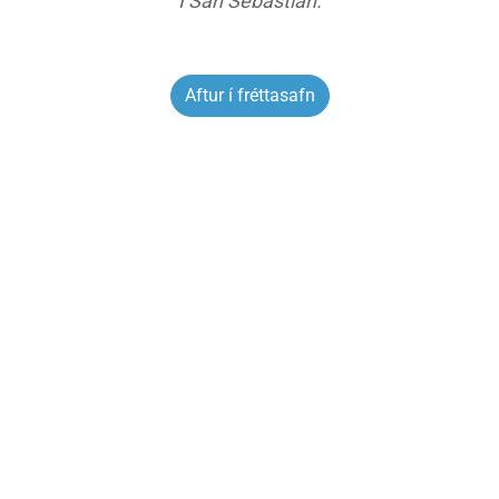
Í San Sebastían.
Aftur í fréttasafn