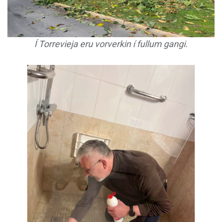
Í Torrevieja eru vorverkin í fullum gangi.