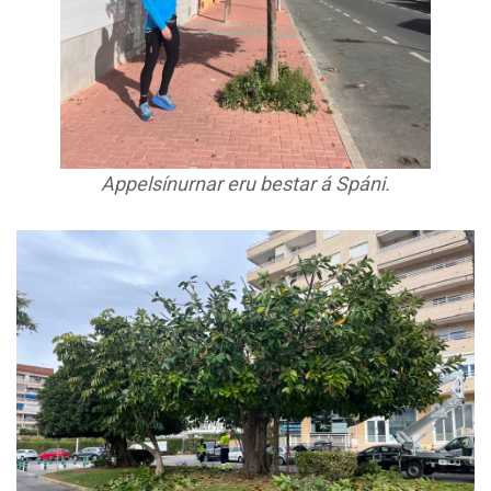
Appelsínurnar eru bestar á Spáni.