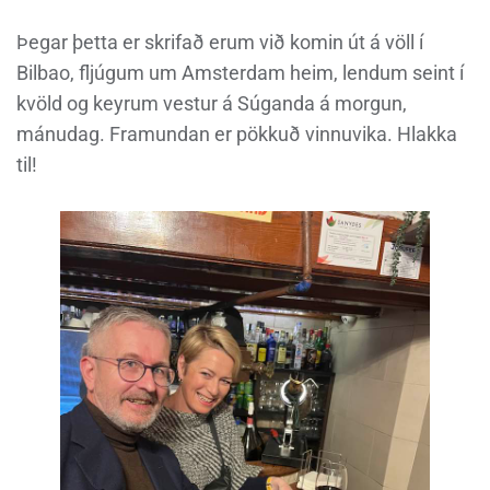
Þegar þetta er skrifað erum við komin út á völl í
Bilbao, fljúgum um Amsterdam heim, lendum seint í
kvöld og keyrum vestur á Súganda á morgun,
mánudag. Framundan er pökkuð vinnuvika. Hlakka
til!