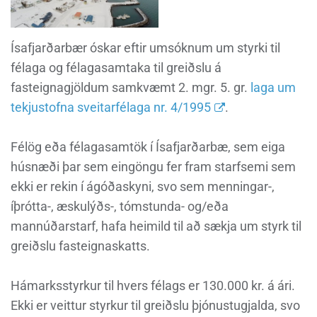
Ísafjarðarbær óskar eftir umsóknum um styrki til
félaga og félagasamtaka til greiðslu á
fasteignagjöldum samkvæmt 2. mgr. 5. gr.
laga um
tekjustofna sveitarfélaga nr. 4/1995
.
Félög eða félagasamtök í Ísafjarðarbæ, sem eiga
húsnæði þar sem eingöngu fer fram starfsemi sem
ekki er rekin í ágóðaskyni, svo sem menningar-,
íþrótta-, æskulýðs-, tómstunda- og/eða
mannúðarstarf, hafa heimild til að sækja um styrk til
greiðslu fasteignaskatts.
Hámarksstyrkur til hvers félags er 130.000 kr. á ári.
Ekki er veittur styrkur til greiðslu þjónustugjalda, svo