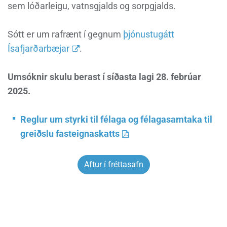
sem lóðarleigu, vatnsgjalds og sorpgjalds.
Sótt er um rafrænt í gegnum
þjónustugátt
Ísafjarðarbæjar
.
Umsóknir skulu berast í síðasta lagi 28. febrúar
2025.
Reglur
um styrki til félaga og félagasamtaka til
greiðslu fasteignaskatts
Aftur í fréttasafn