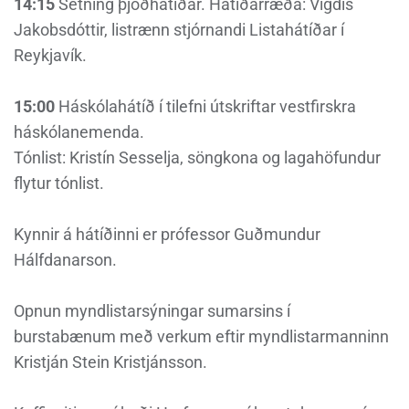
14:15
Setning þjóðhátíðar. Hátíðarræða: Vigdís
Jakobsdóttir, listrænn stjórnandi Listahátíðar í
Reykjavík.
15:00
Háskólahátíð í tilefni útskriftar vestfirskra
háskólanemenda.
Tónlist: Kristín Sesselja, söngkona og lagahöfundur
flytur tónlist.
Kynnir á hátíðinni er prófessor Guðmundur
Hálfdanarson.
Opnun myndlistarsýningar sumarsins í
burstabænum með verkum eftir myndlistarmanninn
Kristján Stein Kristjánsson.