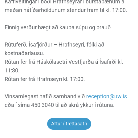
Kaffiveitingar í boði Hrafnseyrar í burstabænum á
meðan hátíðarhöldunum stendur fram til kl. 17:00.
Einnig verður hægt að kaupa súpu og brauð
Rútuferð, Ísafjörður – Hrafnseyri, fólki að
kostnaðarlausu.
Rútan fer frá Háskólasetri Vestfjarða á Ísafirði kl.
11:30.
Rútan fer frá Hrafnseyri kl. 17:00.
Vinsamlegast hafið samband við
reception@uw.is
eða í síma 450 3040 til að skrá ykkur í rútuna.
Aftur í fréttasafn