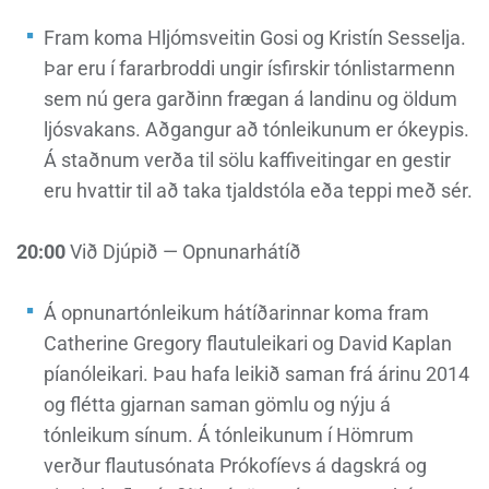
Fram koma Hljómsveitin Gosi og Kristín Sesselja.
Þar eru í fararbroddi ungir ísfirskir tónlistarmenn
sem nú gera garðinn frægan á landinu og öldum
ljósvakans. Aðgangur að tónleikunum er ókeypis.
Á staðnum verða til sölu kaffiveitingar en gestir
eru hvattir til að taka tjaldstóla eða teppi með sér.
20:00
Við Djúpið — Opnunarhátíð
Á opnunartónleikum hátíðarinnar koma fram
Catherine Gregory flautuleikari og David Kaplan
píanóleikari. Þau hafa leikið saman frá árinu 2014
og flétta gjarnan saman gömlu og nýju á
tónleikum sínum. Á tónleikunum í Hömrum
verður flautusónata Prókofíevs á dagskrá og