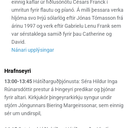
einnig kaflar úr fiðlusónötu Césars Franck í
umritun fyrir flautu og píanó. Á milli þessara verka
hljóma svo Þrjú sólarlög eftir Jónas Tómasson frá
árinu 1997 og verk eftir Gabrielu Lenu Frank sem
var sérstaklega samið fyrir þau Catherine og
David.
Nánari upplýsingar
Hrafnseyri
13:00-13:45
Hátíðarguðþjónusta: Séra Hildur Inga
Rúnarsdóttir prestur á Þingeyri predikar og þjónar
fyrir altari. Kirkjukór þingeyrarkirkju syngur undir
stjórn Jóngunnars Biering Margeirssonar, sem einnig
sér um undirspil,