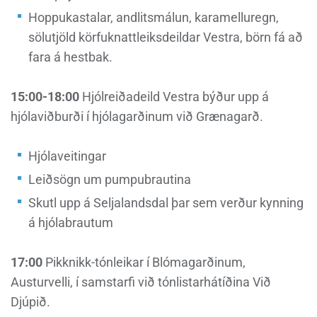
Hoppukastalar, andlitsmálun, karamelluregn,
sölutjöld körfuknattleiksdeildar Vestra, börn fá að
fara á hestbak.
15:00-18:00
Hjólreiðadeild Vestra býður upp á
hjólaviðburði í hjólagarðinum við Grænagarð.
Hjólaveitingar
Leiðsögn um pumpubrautina
Skutl upp á Seljalandsdal þar sem verður kynning
á hjólabrautum
17:00
Pikknikk-tónleikar í Blómagarðinum,
Austurvelli, í samstarfi við tónlistarhátíðina Við
Djúpið.