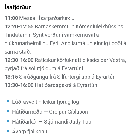
Ísafjörður
11:00
Messa í Ísafjarðarkirkju
12:20-12:55
Barnaskemmtun Kómedíuleikhússins:
Tindátarnir. Sýnt verður í samkomusal á
hjúkrunarheimilinu Eyri. Andlistmálun einnig í boði á
sama stað.
12:30-16:00
Ratleikur körfuknattleiksdeildar Vestra,
byrjað frá sölutjöldum á Eyrartúni
13:15
Skrúðganga frá Silfurtorgi upp á Eyrartún
13:30-16:00
Hátíðardagskrá á Eyrartúni
Lúðrasveitin leikur fjörug lög
Hátíðarræða — Greipur Gíslason
Hátíðarkór — Stjórnandi Judy Tobin
Ávarp fjallkonu