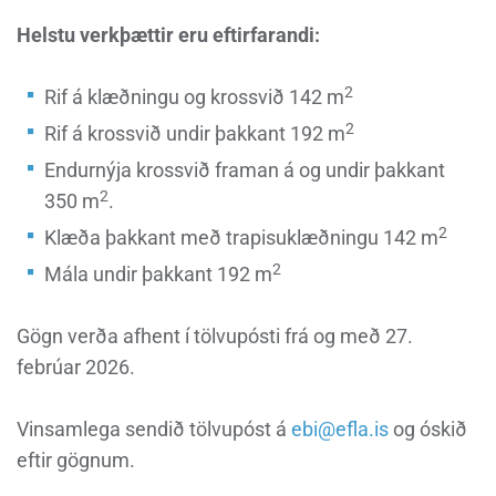
Helstu verkþættir eru eftirfarandi:
2
Rif á klæðningu og krossvið 142 m
2
Rif á krossvið undir þakkant 192 m
Endurnýja krossvið framan á og undir þakkant
2
350 m
.
2
Klæða þakkant með trapisuklæðningu 142 m
2
Mála undir þakkant 192 m
Gögn verða afhent í tölvupósti frá og með 27.
febrúar 2026.
Vinsamlega sendið tölvupóst á
ebi@efla.is
og óskið
eftir gögnum.