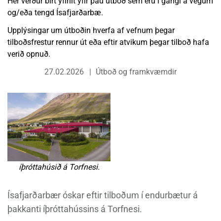
Hér verður birt yfirlit yfir þau útboð sem eru í gangi á vegum
og/eða tengd Ísafjarðarbæ.
Upplýsingar um útboðin hverfa af vefnum þegar
tilboðsfrestur rennur út eða eftir atvikum þegar tilboð hafa
verið opnuð.
27.02.2026
Útboð og framkvæmdir
íþróttahúsið á Torfnesi.
Ísafjarðarbær óskar eftir tilboðum í endurbætur á
þakkanti íþróttahússins á Torfnesi.