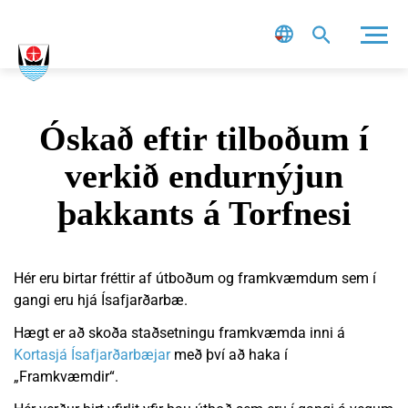
Leit
Óskað eftir tilboðum í
verkið endurnýjun
þakkants á Torfnesi
Hér eru birtar fréttir af útboðum og framkvæmdum sem í
gangi eru hjá Ísafjarðarbæ.
Hægt er að skoða staðsetningu framkvæmda inni á
Kortasjá Ísafjarðarbæjar
með því að haka í
„Framkvæmdir“.