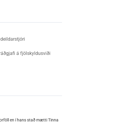
Vinabæir
Almyrkvi á sólu 2026
Gjaldskrár
deildarstjóri
ráðgjafi á fjölskyldusviði
rföll en í hans stað mætti Tinna