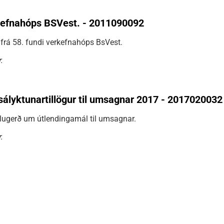
kefnahóps BSVest. - 2011090092
frá 58. fundi verkefnahóps BsVest.
.
ályktunartillögur til umsagnar 2017 - 2017020032
lugerð um útlendingamál til umsagnar.
.
.