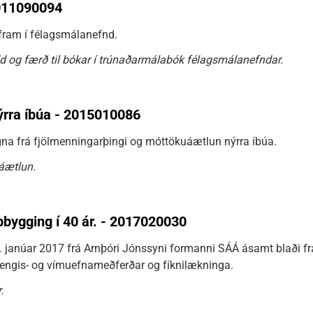
011090094
fram í félagsmálanefnd.
d og færð til bókar í trúnaðarmálabók félagsmálanefndar.
rra íbúa - 2015010086
na frá fjölmenningarþingi og móttökuáætlun nýrra íbúa.
áætlun.
bygging í 40 ár. - 2017020030
. janúar 2017 frá Arnþóri Jónssyni formanni SÁÁ ásamt blaði fr
engis- og vímuefnameðferðar og fíknilækninga.
.