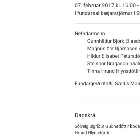
Heimili
Útivist og náttúra
Umhverfismál
Umsóknir
Nýir íbúar
Ferðamaðuri
Samgöngur
Svið og stofna
07. febrúar 2017 kl. 16:00 -
í fundarsal bæjarstjórnar í S
Nefndarmenn
Gunnhildur Björk Elíasdó
Reglur og samþykktir
Magnús Þór Bjarnason
Hildur Elísabet Pétursdót
Steinþór Bragason
aða
Tinna Hrund Hlynsdóttir
Fundargerð ritaði:
Sædís Marí
Dagskrá
Sólveig Sigríður Guðnadóttir boða
Hrund Hlynsdóttir.