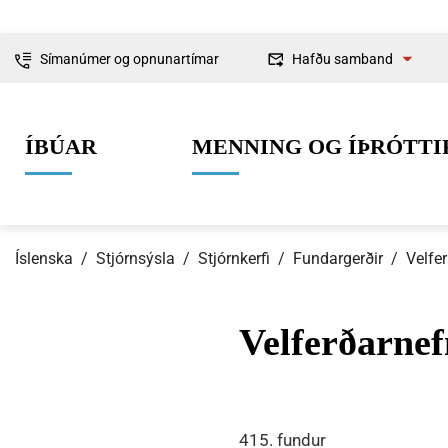
Símanúmer og opnunartímar
Hafðu samband
Fyrirspurnir
ÍBÚAR
MENNING OG ÍÞRÓTTI
Ábendingar og
kvartanir
Íslenska
/
Stjórnsýsla
/
Stjórnkerfi
/
Fundargerðir
/
Velfe
Velferðarne
0-6 ára
Lífið í Ísafjarðarbæ
Skipulag og framkvæmdir
Um Ísafjarðarbæ
Grunnskólaal
Íþróttir
Byggingarmá
Stjórnkerfi
415. fundur