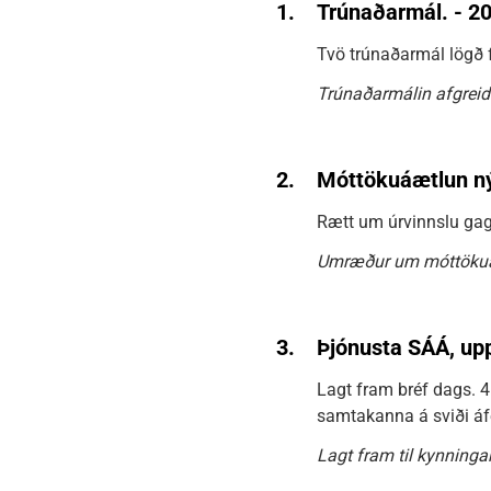
1.
Trúnaðarmál. - 2
Tvö trúnaðarmál lögð 
Trúnaðarmálin afgreid
2.
Móttökuáætlun ný
Rætt um úrvinnslu gag
Umræður um móttöku
3.
Þjónusta SÁÁ, upp
Lagt fram bréf dags. 4
samtakanna á sviði áf
Lagt fram til kynningar