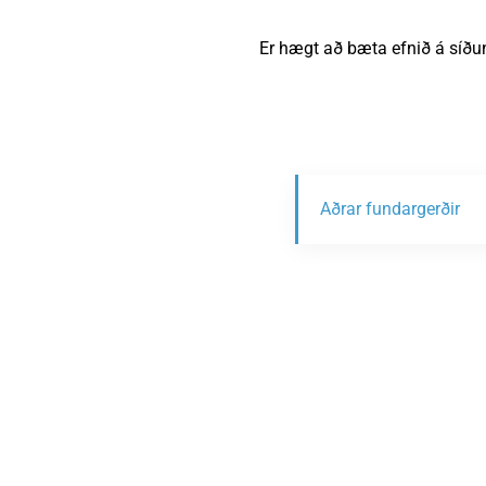
Er hægt að bæta efnið á síðu
Aðrar fundargerðir