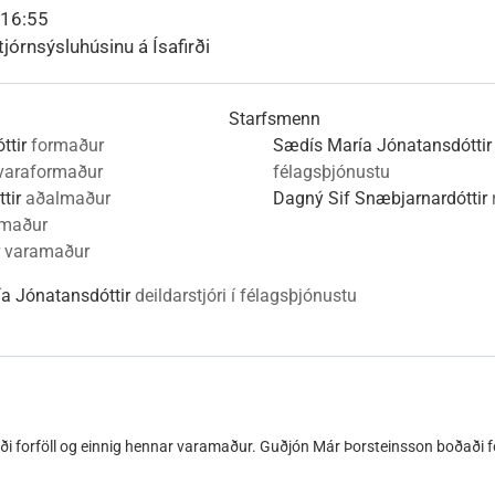
nn
nir
Viðburðir
Veður, færð og náttúruvá
Fréttir og útgáfa
 16:55
tjórnsýsluhúsinu á Ísafirði
Starfsmenn
ttir
formaður
Sædís María Jónatansdóttir
varaformaður
félagsþjónustu
tir
aðalmaður
Dagný Sif Snæbjarnardóttir
lmaður
varamaður
a Jónatansdóttir
deildarstjóri í félagsþjónustu
ði forföll og einnig hennar varamaður. Guðjón Már Þorsteinsson boðaði fo