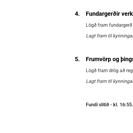
4.
Fundargerðir ver
Lögð fram fundargerð 
Lagt fram til kynningar
5.
Frumvörp og þings
Lögð fram drög að reg
Lagt fram til kynningar
Fundi slitið - kl. 16:55