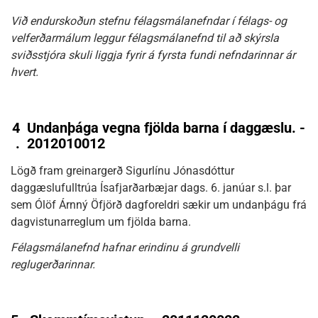
Við endurskoðun stefnu félagsmálanefndar í félags- og
velferðarmálum leggur félagsmálanefnd til að skýrsla
sviðsstjóra skuli liggja fyrir á fyrsta fundi nefndarinnar ár
hvert.
4
Undanþága vegna fjölda barna í daggæslu. -
.
2012010012
Lögð fram greinargerð Sigurlínu Jónasdóttur
daggæslufulltrúa Ísafjarðarbæjar dags. 6. janúar s.l. þar
sem Ólöf Árnný Öfjörð dagforeldri sækir um undanþágu frá
dagvistunarreglum um fjölda barna.
Félagsmálanefnd hafnar erindinu á grundvelli
reglugerðarinnar.