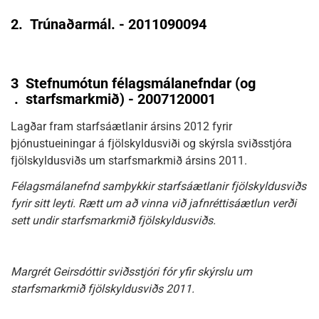
2.
Trúnaðarmál. - 2011090094
3
Stefnumótun félagsmálanefndar (og
.
starfsmarkmið) - 2007120001
Lagðar fram starfsáætlanir ársins 2012 fyrir
þjónustueiningar á fjölskyldusviði og skýrsla sviðsstjóra
fjölskyldusviðs um starfsmarkmið ársins 2011.
Félagsmálanefnd samþykkir starfsáætlanir fjölskyldusviðs
fyrir sitt leyti. Rætt um að vinna við jafnréttisáætlun verði
sett undir starfsmarkmið fjölskyldusviðs.
Margrét Geirsdóttir sviðsstjóri fór yfir skýrslu um
starfsmarkmið fjölskyldusviðs 2011.