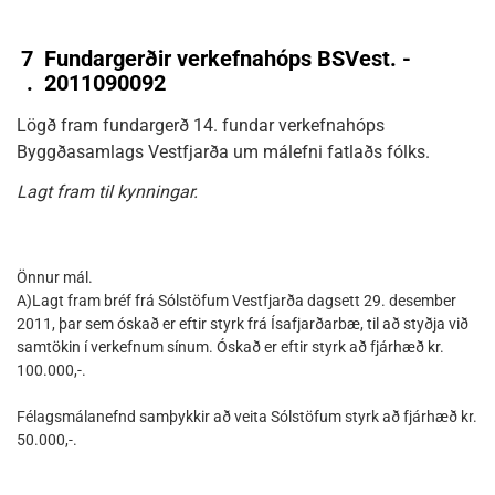
7
Fundargerðir verkefnahóps BSVest. -
.
2011090092
Lögð fram fundargerð 14. fundar verkefnahóps
Byggðasamlags Vestfjarða um málefni fatlaðs fólks.
Lagt fram til kynningar.
Önnur mál.
A)Lagt fram bréf frá Sólstöfum Vestfjarða dagsett 29. desember
2011, þar sem óskað er eftir styrk frá Ísafjarðarbæ, til að styðja við
samtökin í verkefnum sínum. Óskað er eftir styrk að fjárhæð kr.
100.000,-.
Félagsmálanefnd samþykkir að veita Sólstöfum styrk að fjárhæð kr.
50.000,-.