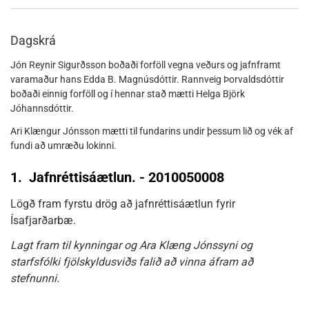
Dagskrá
Jón Reynir Sigurðsson boðaði forföll vegna veðurs og jafnframt
varamaður hans Edda B. Magnúsdóttir. Rannveig Þorvaldsdóttir
boðaði einnig forföll og í hennar stað mætti Helga Björk
Jóhannsdóttir.
Ari Klængur Jónsson mætti til fundarins undir þessum lið og vék af
fundi að umræðu lokinni.
1.
Jafnréttisáætlun. - 2010050008
Lögð fram fyrstu drög að jafnréttisáætlun fyrir
Ísafjarðarbæ.
Lagt fram til kynningar og Ara Klæng Jónssyni og
starfsfólki fjölskyldusviðs falið að vinna áfram að
stefnunni.