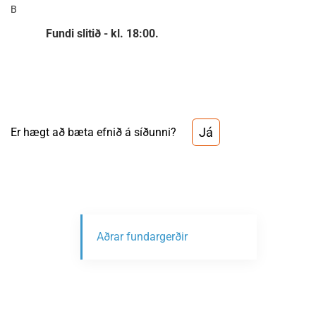
B
Fundi slitið - kl. 18:00.
Já
Er hægt að bæta efnið á síðunni?
Aðrar fundargerðir