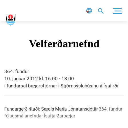
Leit
Velferðarnefnd
364. fundur
10. janúar 2012 kl. 16:00 - 18:00
í fundarsal bæjarstjórnar í Stjórnsýsluhúsinu á Ísafirði
Fundargerð ritaði:
Sædís María Jónatansdóttir
364. fundur
félagsmálanefndar Ísafjarðarbæjar