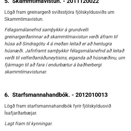
5.
Skammtímavistun. - 2011120022
Lögð fram greinargerð sviðsstjóra fjölskyldusviðs um
Skammtímavistun.
Félagsmálanefnd samþykkir á grundvelli
greinargerðarinnar að skammtímavistun verði áfram til
húsa að Sindragötu 4 á meðan leitað er að hentugra
húsnæði. Jafnframt samþykkir félagsmálanefnd að leitað
verði til velferðarráðuneytisins, eiganda að húsnæðinu, um
fjármagn til að fara í endurbætur á baðherbergi
skammtímavistunar.
6.
Starfsmannahandbók. - 2012010013
Lögð fram starfsmannahandbók fyrir fjölskyldusvið
Ísafjarðarbæjar.
Lagt fram til kynningar.