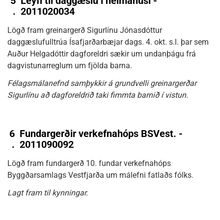
5
Leyfi til daggæslu í heimahúsi -
.
2011020034
Lögð fram greinargerð Sigurlínu Jónasdóttur
daggæslufulltrúa Ísafjarðarbæjar dags. 4. okt. s.l. þar sem
Auður Helgadóttir dagforeldri sækir um undanþágu frá
dagvistunarreglum um fjölda barna.
Félagsmálanefnd samþykkir á grundvelli greinargerðar
Sigurlínu að dagforeldrið taki fimmta barnið í vistun.
6
Fundargerðir verkefnahóps BSVest. -
.
2011090092
Lögð fram fundargerð 10. fundar verkefnahóps
Byggðarsamlags Vestfjarða um málefni fatlaðs fólks.
Lagt fram til kynningar.