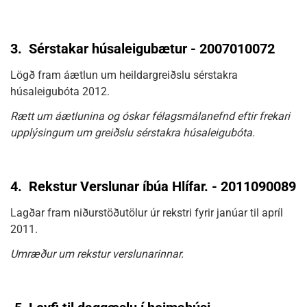
3.
Sérstakar húsaleigubætur - 2007010072
Lögð fram áætlun um heildargreiðslu sérstakra
húsaleigubóta 2012.
Rætt um áætlunina og óskar félagsmálanefnd eftir frekari
upplýsingum um greiðslu sérstakra húsaleigubóta.
4.
Rekstur Verslunar íbúa Hlífar. - 2011090089
Lagðar fram niðurstöðutölur úr rekstri fyrir janúar til apríl
2011.
Umræður um rekstur verslunarinnar.