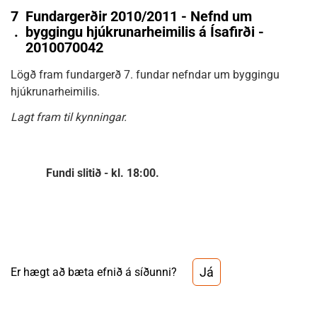
7
Fundargerðir 2010/2011 - Nefnd um
.
byggingu hjúkrunarheimilis á Ísafirði -
2010070042
Lögð fram fundargerð 7. fundar nefndar um byggingu
hjúkrunarheimilis.
Lagt fram til kynningar.
Fundi slitið - kl. 18:00.
Já
Er hægt að bæta efnið á síðunni?