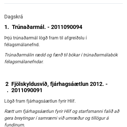
Dagskrá
1.
Trúnaðarmál. - 2011090094
Þrjú trúnaðarmál lögð fram til afgreiðslu í
félagsmálanefnd.
Trúnaðarmálin rædd og færð til bókar í trúnaðarmálabók
félagsmálanefndar.
2
Fjölskyldusvið, fjárhagsáætlun 2012. -
.
2011090091
Lögð fram fjárhagsáætlun fyrir Hlíf.
Rætt um fjárhagsáætlun fyrir Hlíf og starfsmanni falið að
gera breytingar í samræmi við umræður og tillögur á
fundinum.