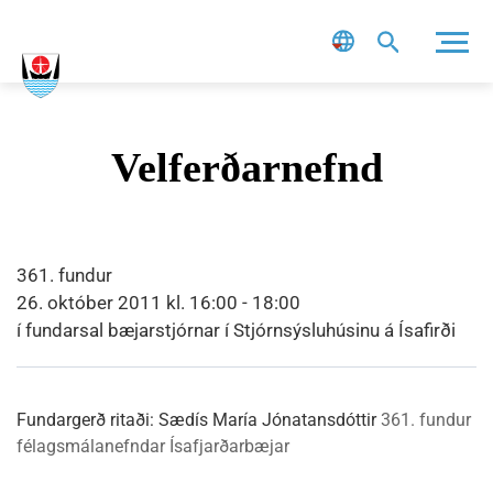
Leit
Velferðarnefnd
361. fundur
26. október 2011 kl. 16:00 - 18:00
í fundarsal bæjarstjórnar í Stjórnsýsluhúsinu á Ísafirði
Fundargerð ritaði:
Sædís María Jónatansdóttir
361. fundur
félagsmálanefndar Ísafjarðarbæjar