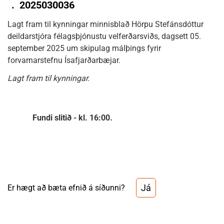
.
2025030036
Lagt fram til kynningar minnisblað Hörpu Stefánsdóttur
deildarstjóra félagsþjónustu velferðarsviðs, dagsett 05.
september 2025 um skipulag málþings fyrir
forvarnarstefnu Ísafjarðarbæjar.
Lagt fram til kynningar.
Fundi slitið - kl. 16:00.
Já
Er hægt að bæta efnið á síðunni?