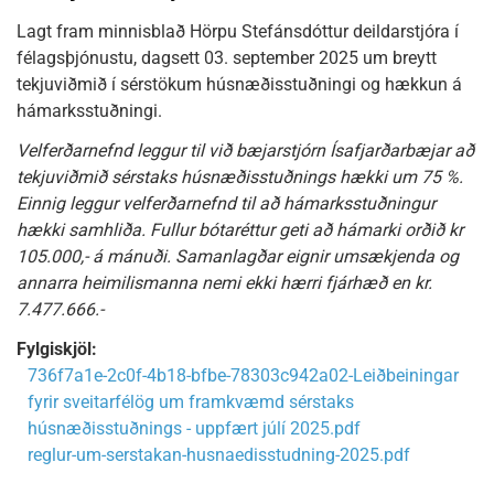
Lagt fram minnisblað Hörpu Stefánsdóttur deildarstjóra í
félagsþjónustu, dagsett 03. september 2025 um breytt
tekjuviðmið í sérstökum húsnæðisstuðningi og hækkun á
hámarksstuðningi.
Velferðarnefnd leggur til við bæjarstjórn Ísafjarðarbæjar að
tekjuviðmið sérstaks húsnæðisstuðnings hækki um 75 %.
Einnig leggur velferðarnefnd til að hámarksstuðningur
hækki samhliða. Fullur bótaréttur geti að hámarki orðið kr
105.000,- á mánuði. Samanlagðar eignir umsækjenda og
annarra heimilismanna nemi ekki hærri fjárhæð en kr.
7.477.666.-
Fylgiskjöl:
736f7a1e-2c0f-4b18-bfbe-78303c942a02-Leiðbeiningar
fyrir sveitarfélög um framkvæmd sérstaks
húsnæðisstuðnings - uppfært júlí 2025.pdf
reglur-um-serstakan-husnaedisstudning-2025.pdf