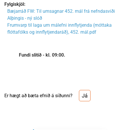
Fylgiskjöl:
Bæjarráð FW: Til umsagnar 452. mál frá nefndasviði
Alþingis - ný slóð
Frumvarp til laga um málefni innflytjenda (móttaka
flóttafólks og innflytjendaráð), 452. mál.pdf
Fundi slitið - kl. 09:00.
Já
Er hægt að bæta efnið á síðunni?