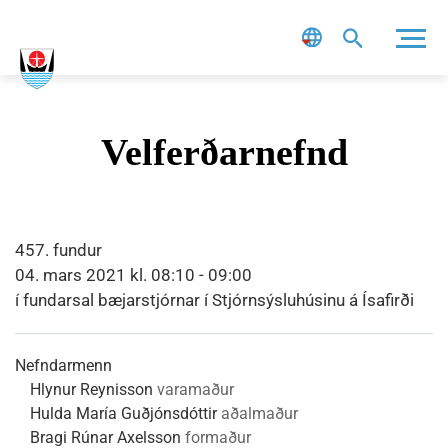
Leit
Velferðarnefnd
457. fundur
04. mars 2021 kl. 08:10 - 09:00
í fundarsal bæjarstjórnar í Stjórnsýsluhúsinu á Ísafirði
Nefndarmenn
Hlynur Reynisson
varamaður
Hulda María Guðjónsdóttir
aðalmaður
Bragi Rúnar Axelsson
formaður