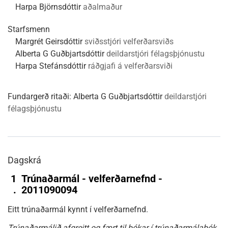
Harpa Björnsdóttir
aðalmaður
Starfsmenn
Margrét Geirsdóttir
sviðsstjóri velferðarsviðs
Alberta G Guðbjartsdóttir
deildarstjóri félagsþjónustu
Harpa Stefánsdóttir
ráðgjafi á velferðarsviði
Fundargerð ritaði:
Alberta G Guðbjartsdóttir
deildarstjóri
félagsþjónustu
Dagskrá
1
Trúnaðarmál - velferðarnefnd -
.
2011090094
Eitt trúnaðarmál kynnt í velferðarnefnd.
Trúnaðarmálið afgreitt og fært til bókar í trúnaðarmálabók