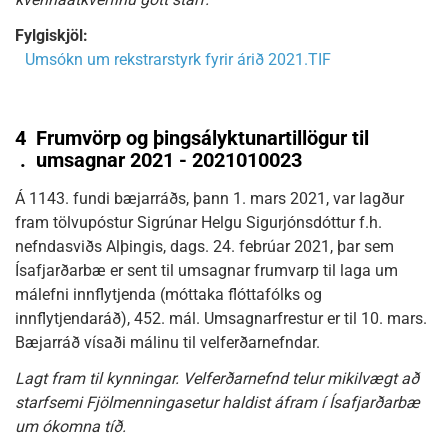
Fylgiskjöl:
Umsókn um rekstrarstyrk fyrir árið 2021.TIF
4
Frumvörp og þingsályktunartillögur til
.
umsagnar 2021 - 2021010023
Á 1143. fundi bæjarráðs, þann 1. mars 2021, var lagður
fram tölvupóstur Sigrúnar Helgu Sigurjónsdóttur f.h.
nefndasviðs Alþingis, dags. 24. febrúar 2021, þar sem
Ísafjarðarbæ er sent til umsagnar frumvarp til laga um
málefni innflytjenda (móttaka flóttafólks og
innflytjendaráð), 452. mál. Umsagnarfrestur er til 10. mars.
Bæjarráð vísaði málinu til velferðarnefndar.
Lagt fram til kynningar. Velferðarnefnd telur mikilvægt að
starfsemi Fjölmenningasetur haldist áfram í Ísafjarðarbæ
um ókomna tíð.