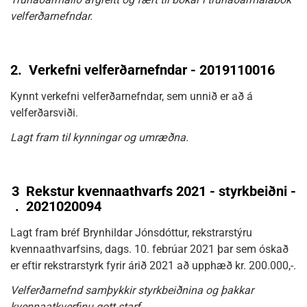
velferðarnefndar.
2.
Verkefni velferðarnefndar - 2019110016
Kynnt verkefni velferðarnefndar, sem unnið er að á
velferðarsviði.
Lagt fram til kynningar og umræðna.
3
Rekstur kvennaathvarfs 2021 - styrkbeiðni -
.
2021020094
Lagt fram bréf Brynhildar Jónsdóttur, rekstrarstýru
kvennaathvarfsins, dags. 10. febrúar 2021 þar sem óskað
er eftir rekstrarstyrk fyrir árið 2021 að upphæð kr. 200.000,-.
Velferðarnefnd samþykkir styrkbeiðnina og þakkar
kvennaatkverfinu gott starf.