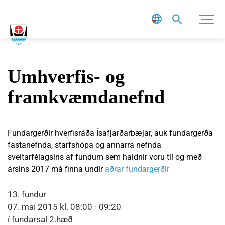
Leit
Umhverfis- og
framkvæmdanefnd
Fundargerðir hverfisráða Ísafjarðarbæjar, auk fundargerða
fastanefnda, starfshópa og annarra nefnda
sveitarfélagsins af fundum sem haldnir voru til og með
ársins 2017 má finna undir
aðrar fundargerðir
13. fundur
07. maí 2015 kl. 08:00 - 09:20
í fundarsal 2.hæð