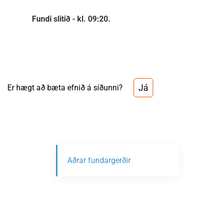
Fundi slitið - kl. 09:20.
Já
Er hægt að bæta efnið á síðunni?
Aðrar fundargerðir