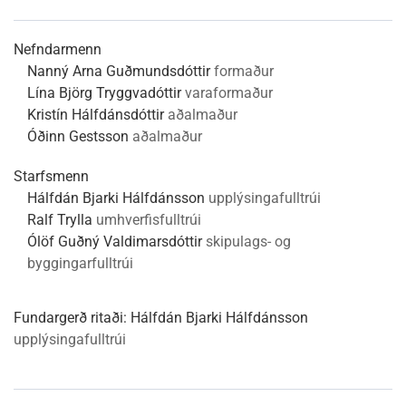
Nefndarmenn
Nanný Arna Guðmundsdóttir
formaður
Lína Björg Tryggvadóttir
varaformaður
Kristín Hálfdánsdóttir
aðalmaður
Óðinn Gestsson
aðalmaður
Starfsmenn
Hálfdán Bjarki Hálfdánsson
upplýsingafulltrúi
Ralf Trylla
umhverfisfulltrúi
Ólöf Guðný Valdimarsdóttir
skipulags- og
byggingarfulltrúi
Fundargerð ritaði:
Hálfdán Bjarki Hálfdánsson
upplýsingafulltrúi