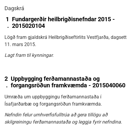
Dagskrá
1
Fundargerðir heilbrigðisnefndar 2015 -
.
2015020104
Lögð fram gjaldskrá Heilbrigðiseftirlits Vestfjarða, dagsett
11. mars 2015.
Lagt fram til kynningar.
2
Uppbygging ferðamannastaða og
.
forgangsröðun framkvæmda - 2015040060
Umræða um uppbyggingu ferðamannastaða í
Ísafjarðarbæ og forgangsröðun framkvæmda.
Nefndin felur umhverfisfulltrúa að gera tillögu að
skilgreiningu ferðamannastaða og leggja fyrir nefndina.