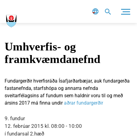
Leit
Umhverfis- og
framkvæmdanefnd
Fundargerðir hverfisráða Ísafjarðarbæjar, auk fundargerða
fastanefnda, starfshópa og annarra nefnda
sveitarfélagsins af fundum sem haldnir voru til og með
ársins 2017 má finna undir
aðrar fundargerðir
9. fundur
12. febrúar 2015 kl. 08:00 - 10:00
í fundarsal 2.hæð