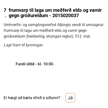
7
frumvarp til laga um meðferð elds og varnir
.
gegn gróðureldum - 2015020037
Umhverfis- og samgöngunefnd Alþingis sendi til umsagnar
frumvarp til laga um meðferð elds og varnir gegn
gróðureldum (heildarlög, strangari reglur), 512. mál.
Lagt fram til kynningar.
Fundi slitið - kl. 10:00.
Já
Er hægt að bæta efnið á síðunni?