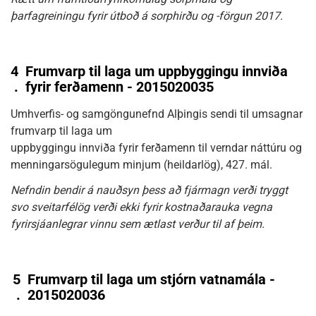
þarfagreiningu fyrir útboð á sorphirðu og -förgun 2017.
4
Frumvarp til laga um uppbyggingu innviða
.
fyrir ferðamenn - 2015020035
Umhverfis- og samgöngunefnd Alþingis sendi til umsagnar
frumvarp til laga um
uppbyggingu innviða fyrir ferðamenn til verndar náttúru og
menningarsögulegum minjum (heildarlög), 427. mál.
Nefndin bendir á nauðsyn þess að fjármagn verði tryggt
svo sveitarfélög verði ekki fyrir kostnaðarauka vegna
fyrirsjáanlegrar vinnu sem ætlast verður til af þeim.
5
Frumvarp til laga um stjórn vatnamála -
.
2015020036