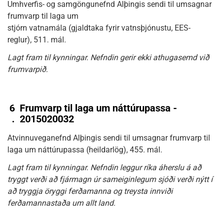
Umhverfis- og samgöngunefnd Alþingis sendi til umsagnar
frumvarp til laga um
stjórn vatnamála (gjaldtaka fyrir vatnsþjónustu, EES-
reglur), 511. mál.
Lagt fram til kynningar. Nefndin gerir ekki athugasemd við
frumvarpið.
6
Frumvarp til laga um náttúrupassa -
.
2015020032
Atvinnuveganefnd Alþingis sendi til umsagnar frumvarp til
laga um náttúrupassa (heildarlög), 455. mál.
Lagt fram til kynningar. Nefndin leggur ríka áherslu á að
tryggt verði að fjármagn úr sameiginlegum sjóði verði nýtt í
að tryggja öryggi ferðamanna og treysta innviði
ferðamannastaða um allt land.