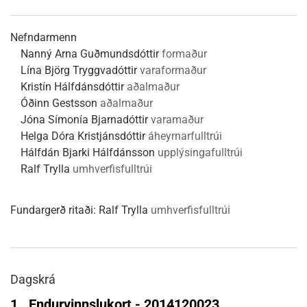
Nefndarmenn
Nanný Arna Guðmundsdóttir
formaður
Lína Björg Tryggvadóttir
varaformaður
Kristín Hálfdánsdóttir
aðalmaður
Óðinn Gestsson
aðalmaður
Jóna Símonía Bjarnadóttir
varamaður
Helga Dóra Kristjánsdóttir
áheyrnarfulltrúi
Hálfdán Bjarki Hálfdánsson
upplýsingafulltrúi
Ralf Trylla
umhverfisfulltrúi
Fundargerð ritaði:
Ralf Trylla
umhverfisfulltrúi
Dagskrá
1.
Endurvinnslukort - 2014120023