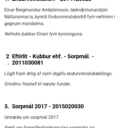
Einar Bergmundur Arnbjörnsson, tækniþróunarstjóri
Náttúrunnar.is, kynnti Endurvinnslukortið fyrir nefninni í
gegnum myndsíma.
Nefndin þakkar Einari fyrir kynninguna.
2
Eftirlit - Kubbur ehf. - Sorpmál. -
.
2011030081
Lögð fram drög af nýrri útgáfu endurvinnslubæklings.
Erindinu frestað til næsta fundar.
3.
Sorpmál 2017 - 2015020030
Umræða um sorpmál 2017
Rætt um framtíðarfyrirkomulag sorpmála og