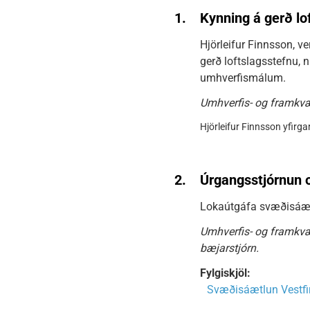
1.
Kynning á gerð lo
Hjörleifur Finnsson, ve
gerð loftslagsstefnu, 
umhverfismálum.
Umhverfis- og framkvæm
Hjörleifur Finnsson yfirgar
2.
Úrgangsstjórnun 
Lokaútgáfa svæðisáæt
Umhverfis- og framkv
bæjarstjórn.
Fylgiskjöl:
Svæðisáætlun Vestfir