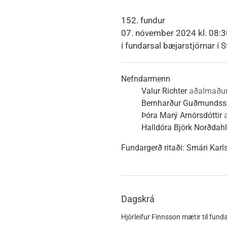
Heimili
Útivist og náttúra
Umhverfismál
Umsóknir
Nýir íbúar
Ferðamaðuri
Samgöngur
Svið og stofna
152. fundur
07. nóvember 2024 kl. 08:3
í fundarsal bæjarstjórnar í S
Reglur og samþykktir
Nefndarmenn
Valur Richter
aðalmaðu
Bernharður Guðmunds
Þóra Marý Arnórsdóttir
Halldóra Björk Norðdahl
Fundargerð ritaði:
Smári Karl
Dagskrá
Hjörleifur Finnsson mætir til funda