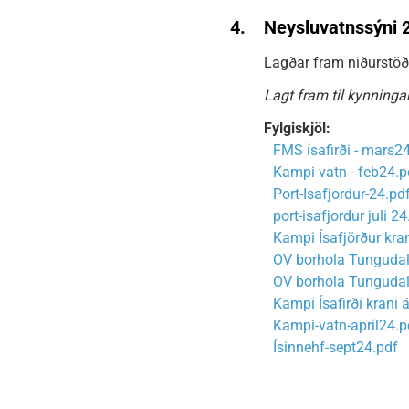
4.
Neysluvatnssýni 
Lagðar fram niðurstöður
Lagt fram til kynningar
Fylgiskjöl:
FMS ísafirði - mars2
Kampi vatn - feb24.p
Port-Isafjordur-24.pd
port-isafjordur juli 2
Kampi Ísafjörður kra
OV borhola Tungudal
OV borhola Tungudal
Kampi Ísafirði krani
Kampi-vatn-apríl24.p
Ísinnehf-sept24.pdf