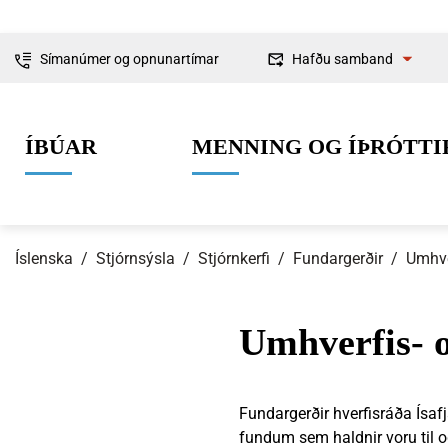
Símanúmer og opnunartímar
Hafðu samband
Fyrirspurnir
ÍBÚAR
MENNING OG ÍÞRÓTTI
Ábendingar og
kvartanir
Íslenska
/
Stjórnsýsla
/
Stjórnkerfi
/
Fundargerðir
/
Umhve
Umhverfis-
0-6 ára
Lífið í Ísafjarðarbæ
Skipulag og framkvæmdir
Um Ísafjarðarbæ
Grunnskólaal
Íþróttir
Byggingarmá
Stjórnkerfi
Fundargerðir hverfisráða Ísaf
fundum sem haldnir voru til 