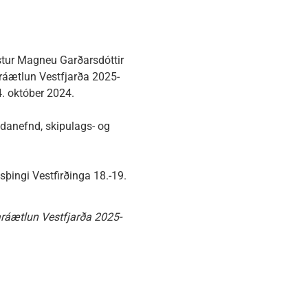
óstur Magneu Garðarsdóttir
aráætlun Vestfjarða 2025-
4. október 2024.
danefnd, skipulags- og
þingi Vestfirðinga 18.-19.
ráætlun Vestfjarða 2025-