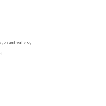
Vinabæir
Almyrkvi á sólu 2026
Gjaldskrár
stjóri umhverfis- og
i