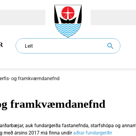
R
Leit
rfis- og framkvæmdanefnd
 og framkvæmdanefnd
dur
l
Eldri borgarar
Sundlaugar
Sorphirða og -förgun
Ráð og nefndir
jarðarbæjar, auk fundargerða fastanefnda, starfshópa og annarr
og með ársins 2017 má finna undir
aðrar fundargerðir