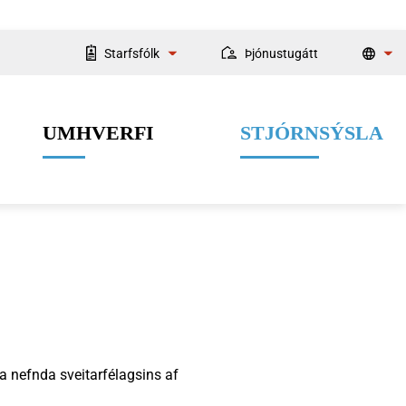
Starfsfólk
Þjónustugátt
Starfsmannaleit
UMHVERFI
STJÓRNSÝSLA
Fyrir starfsmenn
Velferðarþjónusta
Menning og listir
Dýrahald
Fjármál
a nefnda sveitarfélagsins af