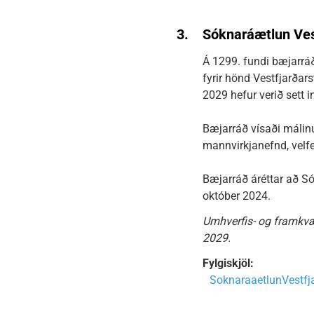
3.
Sóknaráætlun Ves
Á 1299. fundi bæjarráð
fyrir hönd Vestfjarðar
2029 hefur verið sett 
Bæjarráð vísaði málin
mannvirkjanefnd, velfe
Bæjarráð áréttar að S
október 2024.
Umhverfis- og framkvæ
2029.
Fylgiskjöl:
SoknaraaetlunVestfj