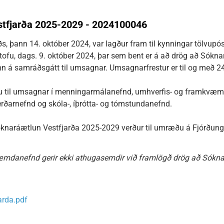
tfjarða 2025-2029 - 2024100046
s, þann 14. október 2024, var lagður fram til kynningar tölvup
stofu, dags. 9. október 2024, þar sem bent er á að drög að Sókn
inn á samráðsgátt til umsagnar. Umsagnarfrestur er til og með 2
u til umsagnar í menningarmálanefnd, umhverfis- og framkvæm
rðarnefnd og skóla-, íþrótta- og tómstundanefnd.
óknaráætlun Vestfjarða 2025-2029 verður til umræðu á Fjórðungs
mdanefnd gerir ekki athugasemdir við framlögð drög að Sókna
arda.pdf