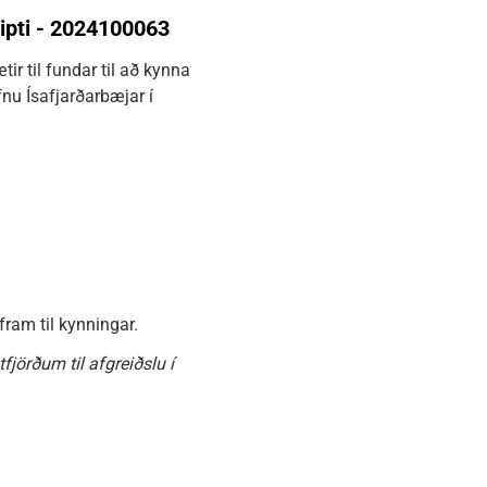
ipti - 2024100063
ir til fundar til að kynna
fnu Ísafjarðarbæjar í
am til kynningar.
örðum til afgreiðslu í