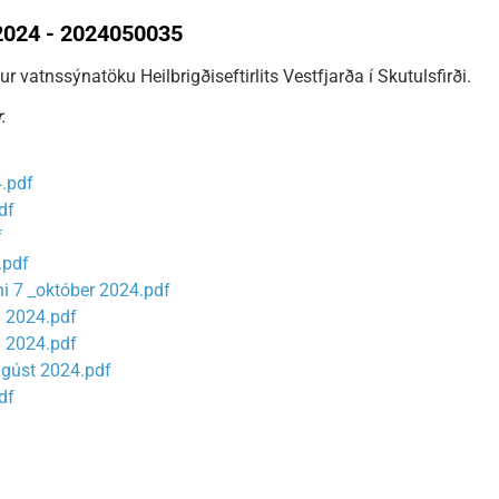
2024 - 2024050035
 vatnssýnatöku Heilbrigðiseftirlits Vestfjarða í Skutulsfirði.
.
4.pdf
df
f
4.pdf
ni 7 _október 2024.pdf
 2024.pdf
 2024.pdf
 ágúst 2024.pdf
df