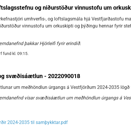
ftslagsstefnu og niðurstöður vinnustofu um orkusk
rkefnastjóri umhverfis-, og loftslagsmála hjá Vestfjarðastofu mæt
niðurstöður vinnustofu um orkuskipti og þýðingu hennar fyrir ste
danefnd þakkar Hjörleifi fyrir erindið.
f fund kl. 09:15.
og svæðisáætlun - 2022090018
lunar um meðhöndlun úrgangs á Vestfjörðum 2024-2035 lögð fr
æmdanefnd vísar svæðisáætlun um meðhöndlun úrgangs á Vestfj
ðir 2024-2035 til samþykktar.pdf