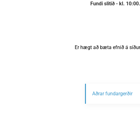
Fundi slitið - kl. 10:00
Er hægt að bæta efnið á síðu
Aðrar fundargerðir