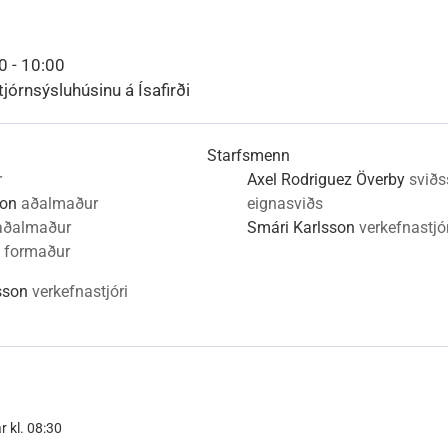
nn
nir
Viðburðir
Veður, færð og náttúruvá
Fréttir og útgáfa
0 - 10:00
tjórnsýsluhúsinu á Ísafirði
Starfsmenn
r
Axel Rodriguez Överby
sviðs
son
aðalmaður
eignasviðs
aðalmaður
Smári Karlsson
verkefnastjór
formaður
sson
verkefnastjóri
r kl. 08:30