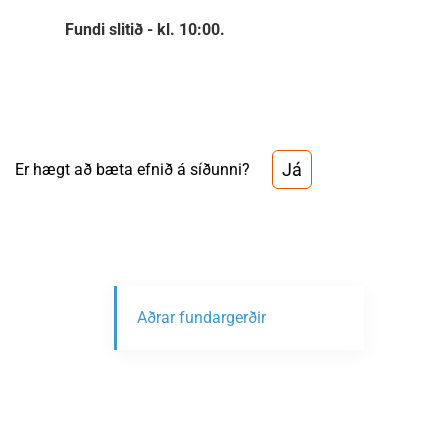
Fundi slitið - kl. 10:00.
Já
Er hægt að bæta efnið á síðunni?
Aðrar fundargerðir