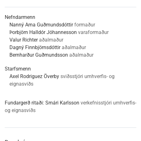
Nefndarmenn
Nanný Arna Guðmundsdóttir
formaður
Þorbjörn Halldór Jóhannesson
varaformaður
Valur Richter
aðalmaður
Dagný Finnbjörnsdóttir
aðalmaður
Bernharður Guðmundsson
aðalmaður
Starfsmenn
Axel Rodriguez Överby
sviðsstjóri umhverfis- og
eignasviðs
Fundargerð ritaði:
Smári Karlsson
verkefnisstjóri umhverfis-
og eignasviðs