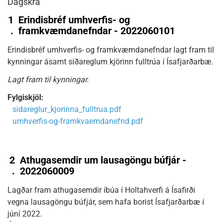
Dagskrá
1
Erindisbréf umhverfis- og
.
framkvæmdanefndar - 2022060101
Erindisbréf umhverfis- og framkvæmdanefndar lagt fram til
kynningar ásamt siðareglum kjörinn fulltrúa í Ísafjarðarbæ.
Lagt fram til kynningar.
Fylgiskjöl:
sidareglur_kjorinna_fulltrua.pdf
umhverfis-og-framkvaemdanefnd.pdf
2
Athugasemdir um lausagöngu búfjár -
.
2022060009
Lagðar fram athugasemdir íbúa í Holtahverfi á Ísafirði
vegna lausagöngu búfjár, sem hafa borist Ísafjarðarbæ í
júní 2022.