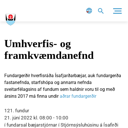
Leit
Umhverfis- og
framkvæmdanefnd
Fundargerðir hverfisráða Ísafjarðarbæjar, auk fundargerða
fastanefnda, starfshópa og annarra nefnda
sveitarfélagsins af fundum sem haldnir voru til og með
ársins 2017 má finna undir
aðrar fundargerðir
121. fundur
21. júní 2022 kl. 08:00 - 10:00
í fundarsal bæjarstjórnar í Stjórnsýsluhúsinu á Ísafirði