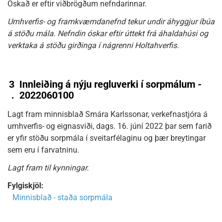
Óskað er eftir viðbrögðum nefndarinnar.
Umhverfis- og framkvæmdanefnd tekur undir áhyggjur íbúa
á stöðu mála. Nefndin óskar eftir úttekt frá áhaldahúsi og
verktaka á stöðu girðinga í nágrenni Holtahverfis.
3
Innleiðing á nýju regluverki í sorpmálum -
.
2022060100
Lagt fram minnisblað Smára Karlssonar, verkefnastjóra á
umhverfis- og eignasviði, dags. 16. júní 2022 þar sem farið
er yfir stöðu sorpmála í sveitarfélaginu og þær breytingar
sem eru í farvatninu.
Lagt fram til kynningar.
Fylgiskjöl:
Minnisblað - staða sorpmála