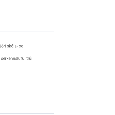
Vinabæir
Almyrkvi á sólu 2026
Gjaldskrár
jóri skóla- og
 sérkennslufulltrúi