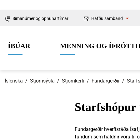
Símanúmer og opnunartímar
Hafðu samband
Fyrirspurnir
ÍBÚAR
MENNING OG ÍÞRÓTTI
Ábendingar og
kvartanir
Íslenska
/
Stjórnsýsla
/
Stjórnkerfi
/
Fundargerðir
/
Starf
Starfshópur 
0-6 ára
Lífið í Ísafjarðarbæ
Skipulag og framkvæmdir
Um Ísafjarðarbæ
Grunnskólaal
Íþróttir
Byggingarmá
Stjórnkerfi
Fundargerðir hverfisráða Ísaf
fundum sem haldnir voru til 