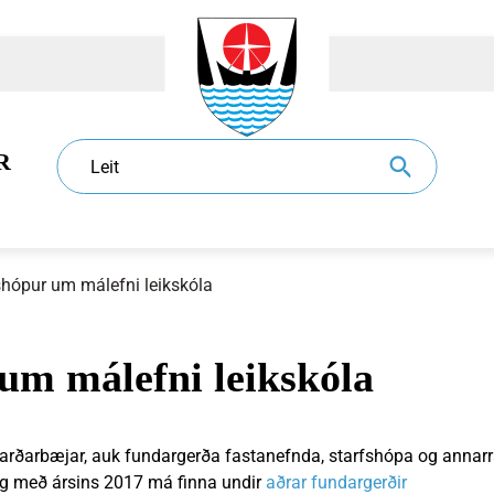
R
Leit
shópur um málefni leikskóla
um málefni leikskóla
dur
l
Eldri borgarar
Sundlaugar
Sorphirða og -förgun
Ráð og nefndir
jarðarbæjar, auk fundargerða fastanefnda, starfshópa og annarr
og með ársins 2017 má finna undir
aðrar fundargerðir