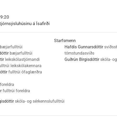
nn
nir
Viðburðir
Veður, færð og náttúruvá
Fréttir og útgáfa
09:20
tjórnsýsluhúsinu á Ísafirði
Starfsmenn
bæjarfulltrúi
Hafdís Gunnarsdóttir
sviðsst
óttir
bæjarfulltrúi
tómstundasviðs
tir
leikskólastjórnandi
Guðrún Birgisdóttir
skóla- og
ulltrúi leikskólakennara
óttir
fulltrúi ófaglærðra
 foreldra
r
fulltrúi foreldra
isdóttir
skóla- og sérkennslufulltrúi