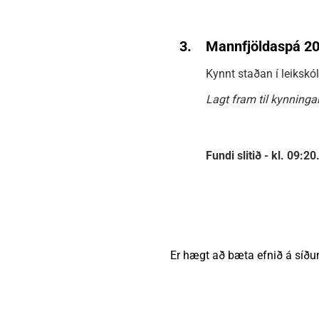
3.
Mannfjöldaspá 2
Kynnt staðan í leikskó
Lagt fram til kynningar
Fundi slitið - kl. 09:20
Er hægt að bæta efnið á síðu