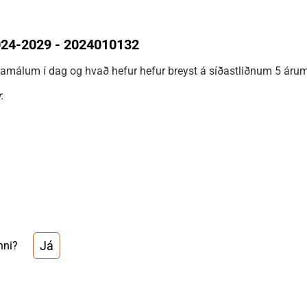
024-2029 - 2024010132
lamálum í dag og hvað hefur hefur breyst á síðastliðnum 5 árum
.
.
Já
nni?