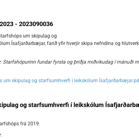
a 2023 - 2023090036
 starfshóps um skipulag og
ólum Ísafjarðarbæjar, farið yfir hverjir skipa nefndina og hlutve
r. Starfshópurinn fundar fyrsta og þriðja miðvikudag í mánuði mi
ps um skipulag og starfsumhverfi í leikskólum Ísafjarðarbæjar.pd
ipulag og starfsumhverfi í leikskólum Ísafjarðarbæ
arfshóps frá 2019.
.