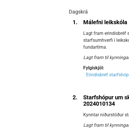
Dagskrá
1.
Málefni leikskól
Lagt fram erindisbréf
starfsumhverfi í leiksk
fundartíma.
Lagt fram til kynninga
Fylgiskjöl:
Erindisbréf starfshó
2.
Starfshópur um sk
2024010134
Kynntar niðurstöður st
Lagt fram til kynningar