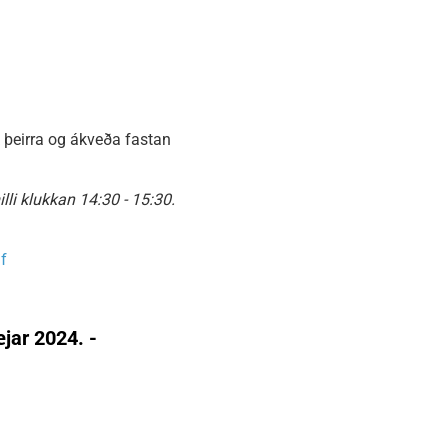
rk þeirra og ákveða fastan
lli klukkan 14:30 - 15:30.
f
jar 2024. -