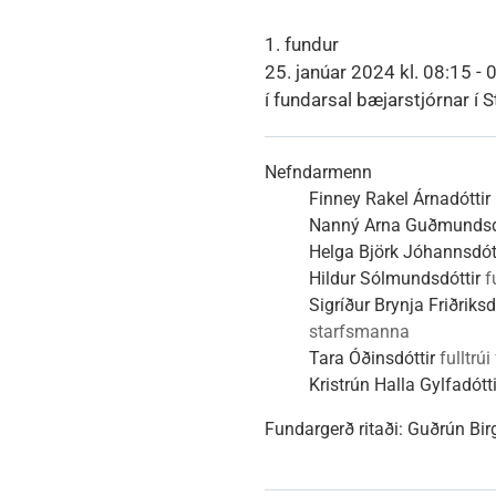
Heimili
Útivist og náttúra
Umhverfismál
Umsóknir
Nýir íbúar
Ferðamaðuri
Samgöngur
Svið og stofna
1. fundur
25. janúar 2024 kl. 08:15 - 
í fundarsal bæjarstjórnar í S
Reglur og samþykktir
Nefndarmenn
Finney Rakel Árnadóttir
Nanný Arna Guðmundsd
Helga Björk Jóhannsdót
Hildur Sólmundsdóttir
f
Sigríður Brynja Friðriksd
starfsmanna
Tara Óðinsdóttir
fulltrúi
Kristrún Halla Gylfadótti
Fundargerð ritaði:
Guðrún Birg