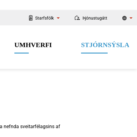
Starfsfólk
Þjónustugátt
Starfsmannaleit
UMHVERFI
STJÓRNSÝSLA
Fyrir starfsmenn
Velferðarþjónusta
Menning og listir
Dýrahald
Fjármál
a nefnda sveitarfélagsins af