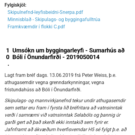
Fylgiskjöl:
Skipulnefnd-leyfisbeidni-Snerpa.pdf
Minnisblað - Skipulags- og byggingafulltrúa
Framkvæmdir í flokki C.pdf
1
Umsókn um byggingarleyfi - Sumarhús að
0
Bóli í Önundarfirði - 2019050014
.
Lagt fram bréf dags. 13.06.2019 frá Peter Weiss, þ.e.
athugasemdir vegna grenndarkynningar, vegna
frístundahúss að Bóli í Önundarfirði.
Skipulags- og mannvirkjanefnd tekur undir athugasemdir
sem settar eru fram í fyrsta lið bréfritara að vatnsinntak
verði í samræmi við vatnsinntak Selabóls og þannig úr
garði gert að það skerði ekki inntakið sem fyrir er.
Jafnframt að ákvæðum hverfisverndar H5 sé fylgt þ.e. að