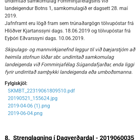
undirritað samkomulag Fornminjafélagsins við
landeigendur Botns 1, samkomulagið er dagsett 28. maí
2019.
Jafnframt eru lögð fram sem trúnaðargögn tölvupóstar frá
Hlöðver Kjartanssyni dags. 18.06.2019 og tölvupóstar frá
Eyþóri Eðvarssyni dags. 10.06.2019.
Skipulags- og mannvirkjanefnd leggur til við bæjarstjórn að
heimila stofnun lóðar sbr. undirritað samkomulag
landeigenda við Fornminjafélag Súgandafjarðar, enda liggi
fyrir undirritað samþykki landeigenda eða umboðsmanna.
Fylgiskjöl:
SKMBT_22319061809510.pdf
20190521_155624.jpg
2019-04-06 (1).png
2019-06-04.png
8.
Strenglagning í Dagverðardal - 2019060035