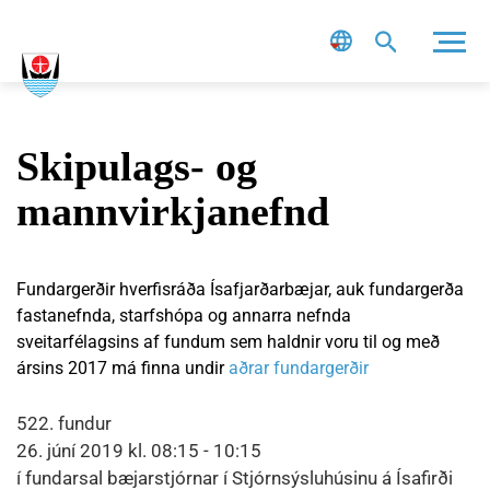
Leit
Skipulags- og
mannvirkjanefnd
Fundargerðir hverfisráða Ísafjarðarbæjar, auk fundargerða
fastanefnda, starfshópa og annarra nefnda
sveitarfélagsins af fundum sem haldnir voru til og með
ársins 2017 má finna undir
aðrar fundargerðir
522. fundur
26. júní 2019 kl. 08:15 - 10:15
í fundarsal bæjarstjórnar í Stjórnsýsluhúsinu á Ísafirði