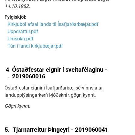
14.10.1982.
Fylgiskjöl:
Kirkjuból afsal lands til Ísafjarðarbæjar.pdf
Uppdráttur.pdf
Umsókn.pdf
Tún í landi kirkjubæjar.pdf
4
Óstaðfestar eignir í sveitafélaginu -
.
2019060016
Óstaðfestar eignir í Ísafjarðarbæ, sérvinnsla úr
landupplýsingarkerfi Þjóðskrár, gögn kynnt.
Gögn kynnt.
5.
Tjarnarreitur Þingeyri - 2019060041