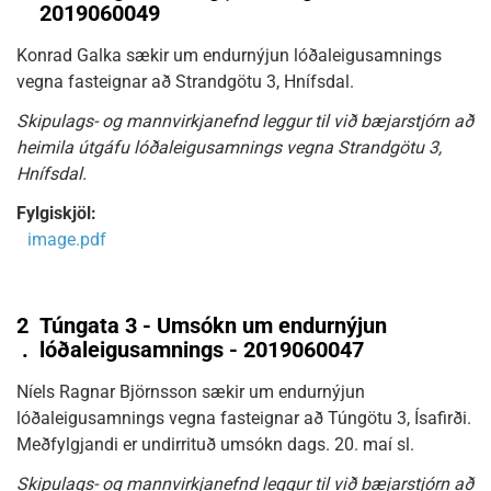
2019060049
Konrad Galka sækir um endurnýjun lóðaleigusamnings
vegna fasteignar að Strandgötu 3, Hnífsdal.
Skipulags- og mannvirkjanefnd leggur til við bæjarstjórn að
heimila útgáfu lóðaleigusamnings vegna Strandgötu 3,
Hnífsdal.
Fylgiskjöl:
image.pdf
2
Túngata 3 - Umsókn um endurnýjun
.
lóðaleigusamnings - 2019060047
Níels Ragnar Björnsson sækir um endurnýjun
lóðaleigusamnings vegna fasteignar að Túngötu 3, Ísafirði.
Meðfylgjandi er undirrituð umsókn dags. 20. maí sl.
Skipulags- og mannvirkjanefnd leggur til við bæjarstjórn að