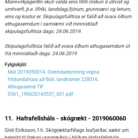
Mannvirkjagerðin skuli valda eins lítilli röskun á útivist og
umhverfi, þ.e. lífríki, landslagi,fjörum, grunnsævi og leirum,
eins og kostur er. Skipulagsfulltrúa er falið að svara öðrum
athugasemdum í samræmi við minnisblað
skipulagsfulltrúa dags. 24.06.2019.
Skipulagsfulltrúa falið að svara öðrum athugasemdum út
frá minnisblaði dags. 24.06.2019
Fylgiskjöl:
Mál 2019050014. Grenndarkynning vegna
frístundahúss að Bóli, landnúmer 228016.
Athugasemd.TIF
0361_190620143537_001.pdf
11.
Hafrafellsháls - skógrækt - 2019060060
Gísli Eiríksson, f.h. Skógræktarfélags Ísafjarðar, sækir um
heimild til frekari uppgræðslu í hlíðum Hafrafellsháls.