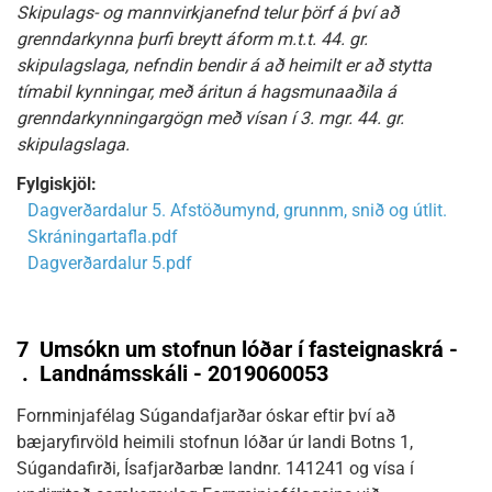
Skipulags- og mannvirkjanefnd telur þörf á því að
grenndarkynna þurfi breytt áform m.t.t. 44. gr.
skipulagslaga, nefndin bendir á að heimilt er að stytta
tímabil kynningar, með áritun á hagsmunaaðila á
grenndarkynningargögn með vísan í 3. mgr. 44. gr.
skipulagslaga.
Fylgiskjöl:
Dagverðardalur 5. Afstöðumynd, grunnm, snið og útlit.
Skráningartafla.pdf
Dagverðardalur 5.pdf
7
Umsókn um stofnun lóðar í fasteignaskrá -
.
Landnámsskáli - 2019060053
Fornminjafélag Súgandafjarðar óskar eftir því að
bæjaryfirvöld heimili stofnun lóðar úr landi Botns 1,
Súgandafirði, Ísafjarðarbæ landnr. 141241 og vísa í