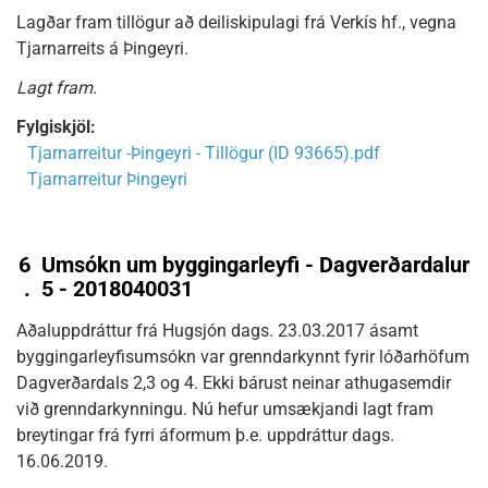
Lagðar fram tillögur að deiliskipulagi frá Verkís hf., vegna
Tjarnarreits á Þingeyri.
Lagt fram.
Fylgiskjöl:
Tjarnarreitur -Þingeyri - Tillögur (ID 93665).pdf
Tjarnarreitur Þingeyri
6
Umsókn um byggingarleyfi - Dagverðardalur
.
5 - 2018040031
Aðaluppdráttur frá Hugsjón dags. 23.03.2017 ásamt
byggingarleyfisumsókn var grenndarkynnt fyrir lóðarhöfum
Dagverðardals 2,3 og 4. Ekki bárust neinar athugasemdir
við grenndarkynningu. Nú hefur umsækjandi lagt fram
breytingar frá fyrri áformum þ.e. uppdráttur dags.
16.06.2019.