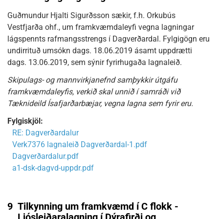
Guðmundur Hjalti Sigurðsson sækir, f.h. Orkubús
Vestfjarða ohf., um framkvæmdaleyfi vegna lagningar
lágspennts rafmangsstrengs í Dagverðardal. Fylgigögn eru
undirrituð umsókn dags. 18.06.2019 ásamt uppdrætti
dags. 13.06.2019, sem sýnir fyrirhugaða lagnaleið.
Skipulags- og mannvirkjanefnd samþykkir útgáfu
framkvæmdaleyfis, verkið skal unnið í samráði við
Tæknideild Ísafjarðarbæjar, vegna lagna sem fyrir eru.
Fylgiskjöl:
RE: Dagverðardalur
Verk7376 lagnaleið Dagverðardal-1.pdf
Dagverðardalur.pdf
a1-dsk-dagvd-uppdr.pdf
9
Tilkynning um framkvæmd í C flokk -
.
Ljósleiðaralagning í Dýrafirði og