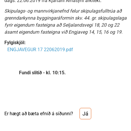
dags. 22.06.2019 frá Kjartani Árnasyni arkitekt.
Skipulags- og mannvirkjanefnd felur skipulagsfulltrúa að
grenndarkynna byggingaráformin skv. 44. gr. skipulagslaga
fyrir eigendum fasteigna að Seljalandsvegi 18, 20 og 22
ásamt eigendum fasteigna við Engjaveg 14, 15, 16 og 19.
Fylgiskjöl:
ENGJAVEGUR 17 22062019.pdf
Fundi slitið - kl. 10:15.
Já
Er hægt að bæta efnið á síðunni?