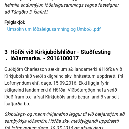
heimila endurnýjun lóðaleigusamnings vegna fasteignar
að Túngötu 3, Ísafirði.
Fylgiskjöl:
Umsókn um lóðaleigusamning og Umboð .pdf
3
Höfði við Kirkjubólshlíðar - Staðfesting
.
lóðarmarka. - 2016100017
Guðbjörn Charlesson sækir um að landamerki á Höfða við
Kirkjubólshlíð verði skilgreind skv. hnitsettum uppdrætti frá
Loftmyndum ehf. dags. 15.09.2016. Ekki liggja fyrir
skilgreind landamerki á Höfða. Viðbótargögn hafa verið
lögð fram þ.e. afsal Kirkjubólslands þegar landið var selt
Ísafjarðarbæ.
Skipulags- og mannvirkjanefnd leggur til við bæjarstjórn að
samþykkja lóðamörk Höfða skv. meðfylgjandi uppdrætti
frá loftmyndum dags. 19.05.2016 og afsali dags.