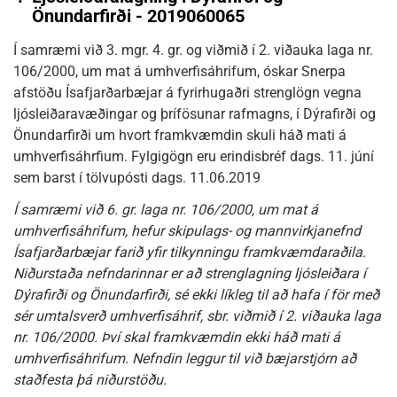
Önundarfirði - 2019060065
Í samræmi við 3. mgr. 4. gr. og viðmið í 2. viðauka laga nr.
106/2000, um mat á umhverfisáhrifum, óskar Snerpa
afstöðu Ísafjarðarbæjar á fyrirhugaðri strenglögn vegna
ljósleiðaravæðingar og þrífösunar rafmagns, í Dýrafirði og
Önundarfirði um hvort framkvæmdin skuli háð mati á
umhverfisáhrfium. Fylgigögn eru erindisbréf dags. 11. júní
sem barst í tölvupósti dags. 11.06.2019
Í samræmi við 6. gr. laga nr. 106/2000, um mat á
umhverfisáhrifum, hefur skipulags- og mannvirkjanefnd
Ísafjarðarbæjar farið yfir tilkynningu framkvæmdaraðila.
Niðurstaða nefndarinnar er að strenglagning ljósleiðara í
Dýrafirði og Önundarfirði, sé ekki líkleg til að hafa í för með
sér umtalsverð umhverfisáhrif, sbr. viðmið í 2. viðauka laga
nr. 106/2000. Því skal framkvæmdin ekki háð mati á
umhverfisáhrifum. Nefndin leggur til við bæjarstjórn að
staðfesta þá niðurstöðu.