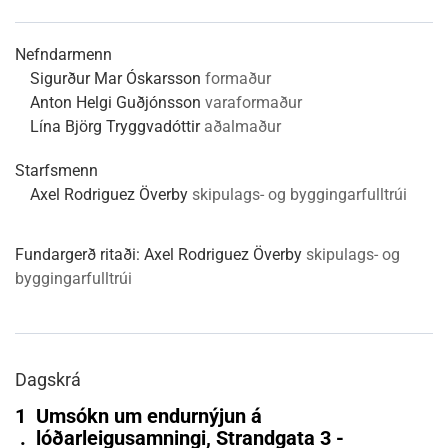
Nefndarmenn
Sigurður Mar Óskarsson
formaður
Anton Helgi Guðjónsson
varaformaður
Lína Björg Tryggvadóttir
aðalmaður
Starfsmenn
Axel Rodriguez Överby
skipulags- og byggingarfulltrúi
Fundargerð ritaði:
Axel Rodriguez Överby
skipulags- og
byggingarfulltrúi
Dagskrá
1
Umsókn um endurnýjun á
.
lóðarleigusamningi, Strandgata 3 -