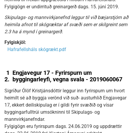
Fylgigögn er undirrituð greinargerð dags. 15. júní 2019.
Skipulags- og mannvirkjanefnd leggur til við bæjarstjórn að
heimila afnot til skógræktar af svæði sem er skilgreint sem
2.3 ha á mynd í greinargerð.
Fylgiskjöl:
Hafrafellsháls skógrækt.pdf
1
Engjavegur 17 - Fyrirspurn um
2.
byggingarleyfi, vegna svala - 2019060067
Sigríður Ólöf Kristjánsdóttir leggur inn fyrirspurn um hvort
heimilt sé að byggja verönd við suð- austurhlið Engjavegar
17, ekkert deiliskipulag er í gildi fyrir svæðið og vísar
byggingarfulltrúi umsókninni til Skipulags- og
mannvirkjanefndar.
Fylgigögn eru fyrirspurn dags. 24.06.2019 og uppdrættir